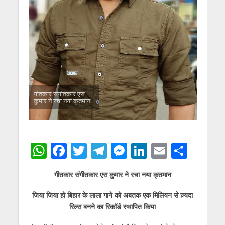
गीतकार संगीतकार एस
कुमार ने रचा नया कृतमान
W
F
T
T
M
Li
E
S
h
ac
w
el
e
n
m
h
गीतकार संगीतकार एस कुमार ने रचा नया कृतमान
at
e
itt
e
ss
k
ai
ar
s
b
er
gr
e
e
l
e
जिया जिया हो बिहार के लाला गाने को अबतक एक मिलियन से ज़्यदा
रिल्स बनने का रिकॉर्ड स्थापित किया
A
o
a
n
dI