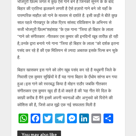
p
o
m
g
n
भोजपुरी फ़िल्म जगत मे कुछ ऐसे गाने बने है जिनको सुनने के के बाद
बिहार की प्रतिभा झलकने लगती है ऐसे हज़ारो गाने बने जो यहाँ के
p
k
er
पारम्परिक माहौल को गाने के माध्यम से दर्शाते है. इसी कड़ी मे बीते कुछ
साल पहले गोरखपुर के लोक प्रिय सांसद रविकिशन के अभिनय से
सजी भोजपुरी फ़िल्म”शहंशाह “के एक गाना “जिया हो बिहार के लाला
“गाने को संगीतकार -गीतकार एस कुमार की इनदिनों खूब तारीफ़ हो रही
है,उनके द्वारा बनाये गये गाना “जिया हो बिहार के लाला “को दर्शक इतना
पसंद कर रहे है की एक मिलियन से ज़्यदा अबतक इसके रिल्स बन चुके
है.
बिहार खासकर इस गाने को लोग खूब पसंद कर रहे है मधुबनी जिले के
निवासी एस कुमार सुर्खियों मे हैं यह गाना बिहार के एँथोम सांग्स बन गया
हुआ।इस गाने को स्वरबद्ध किया है मोहन राठौर जबकि गीतकार
संगीतकार एस कुमार खुद ही है.वो कहते है की ‘यह गीत मेरे दिल के
काफ़ी करीब है मैंने इसमें अपनी भवनाओं और अनुभवो को पिरोने की
कोशिस की है, जिसे आज मूझे एक नई सफलता मिली है
W
F
T
T
M
Li
E
S
h
ac
w
el
e
n
m
h
You may also like