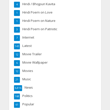
Hindi / Bhojpuri Kavita
4
Hindi Poem on Love
1
Hindi Poem on Nature
1
Hindi Poem on Patriotic
3
Internet
7
Latest
143
Movie Trailer
12
Movie Wallpaper
6
Movies
12
Music
21
News
6,816
Politics
168
Popular
61