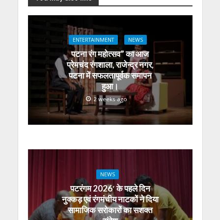
at
e
itt
e
ss
k
ai
ar
s
b
er
gr
e
e
l
e
A
o
a
n
dI
ENTERTAINMENT
NEWS
p
o
m
g
n
पटना रंग महोत्सव” का आज
p
k
er
प्रेमचंद रंगशाला, राजेन्द्र नगर,
पटना में सफलतापूर्वक समापन
हुआ।
2 weeks ago
NEWS
पटरंगम 2026′ के पहले दिन
नुक्कड़ एवं रंगमंचीय नाटकों ने दिया
सामाजिक सरोकारों का सशक्त