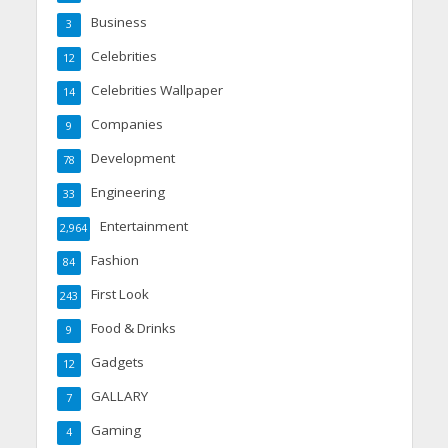
Business
3
Celebrities
12
Celebrities Wallpaper
14
Companies
9
Development
78
Engineering
33
Entertainment
2,964
Fashion
84
First Look
243
Food & Drinks
9
Gadgets
12
GALLARY
7
Gaming
4