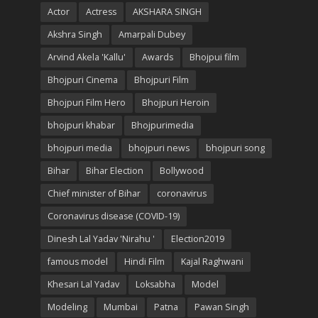
Actor
Actress
AKSHARA SINGH
Akshra Singh
Amarpali Dubey
Arvind Akela 'Kallu'
Awards
Bhojpui film
Bhojpuri Cinema
Bhojpuri Film
Bhojpuri Film Hero
Bhojpuri Heroin
bhojpuri khabar
Bhojpurimedia
bhojpuri media
bhojpuri news
bhojpuri song
Bihar
Bihar Election
Bollywood
Chief minister of Bihar
coronavirus
Coronavirus disease (COVID-19)
Dinesh Lal Yadav 'Nirahu '
Election2019
famous model
Hindi Film
Kajal Raghwani
Khesari Lal Yadav
Loksabha
Model
Modeling
Mumbai
Patna
Pawan Singh