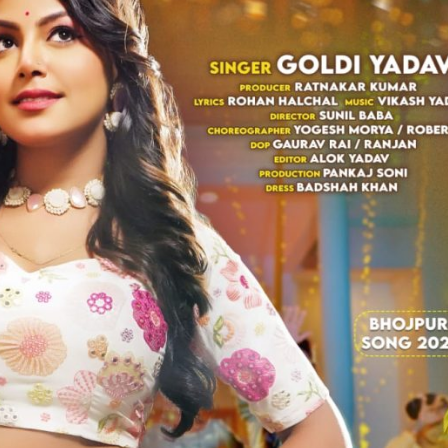
ें महाधमाका, ‘सिर्फ आपके’ की शूटिंग लखनऊ और भोपाल में हुई पूरी”