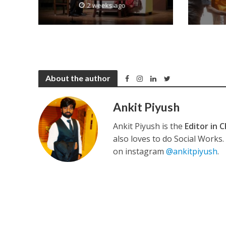
2 weeks ago
About the author
Ankit Piyush
Ankit Piyush is the
Editor in C
also loves to do Social Works
on instagram
@ankitpiyush
.