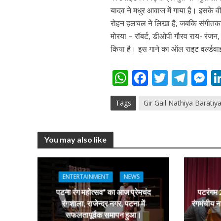
यादव ने मधुर आवाज में गाया है। इसके वी
रोहन हलचल ने लिखा है, जबकि संगीतकार 
मोरया – रॉबर्ट, डीओपी गौरव राय- रंजन
किया है। इस गाने का ऑल राइट वर्ल्डवाइ
अरविंद अकेला कल्लू के 
W
F
T
T
h
ac
w
el
e
Tags
Gir Gail Nathiya Baratiy
at
e
itt
e
s
s
b
er
gr
e
A
o
a
n
You may also like
p
o
m
g
p
k
e
ENTERTAINMENT
NEWS
पटना रंग महोत्सव” का आज प्रेमचंद
पटरंगम 2
रंगशाला, राजेन्द्र नगर, पटना में
रंगमंचीय न
सफलतापूर्वक समापन हुआ।