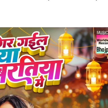
बम गीत तोहरे के मांगिला जानु हुआ रिलीज, दर्शकों का मिल रहा भरपूर प्यार
ोजपुरी का नया धमाकेदार गाना जल्द, दुबई की खूबसूरत लोकेशन्स पर हो रही है शूटिंग