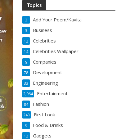
Topics
Add Your Poem/Kavita
2
Business
3
Celebrities
12
Celebrities Wallpaper
14
Companies
9
Development
78
Engineering
33
Entertainment
2,964
Fashion
84
First Look
243
Food & Drinks
9
Gadgets
12