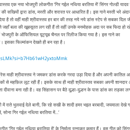
e
l
e
वास्तव एक नया भोजपुरी लोकगीत ‘गिर गईल नथिया बरतिया में’ सिंगर गोल्डी यादव
dI
न की सखियों द्वारा डांस, मस्ती और शरारत पर आधारित है। इस गाने मस्ती भरे अंदाज
n
िया है तो वहीं माही श्रीवास्तव हर बार की तरह नये नये डांस स्टेप से सबका दिल ज
ी शंकर की प्रेम कहानी” ने मचाया धमाल
r
जहाँ बला की खूबसूरत लग रही हैं तो वहीं उनके मनमोहक अदा पर सब फिदा हो रहे
्स भोजपुरी के ऑफिसियल यूट्यूब चैनल पर रिलीज किया गया है। इस गाने का
है। इसका फिल्मांकन देखते ही बन रहा है।
eC8sLMk?si=b7Hb61wH2yxtoMmk
क्ट्रेस माही श्रीवास्तव ने जमकर डांस करके गरदा उड़ा दिया है और अपनी कातिल 
कों से महफ़िल लूट रही हैं। इसके साथ ही माही श्रीवास्तव सबका अपनी शानदार
 दीवाना बना रही है। वह सिंहासन पर बैठे दूल्हा-दुल्हन के पास डांस का तड़का लगा
ने तोड़ दिया दिव्या त्यागी का सब्र, कैमरा बंद होने के बाद भी नहीं थमे आंसू
ी में राते भुलवाई देले बानी, कि रहे सखी के शादी हमर भइल बरबादी, जयमाला देखे 
ें, सोना गिर गईल नथिया बरतिया में…’
ोकगीत ‘गिर गईल नथिया बरातिया में’ के निर्माता रत्नाकर कुमार हैं। इस गीत को सिंग