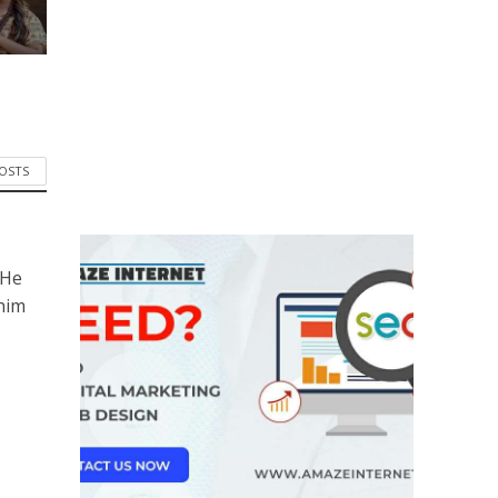
POSTS
 He
him