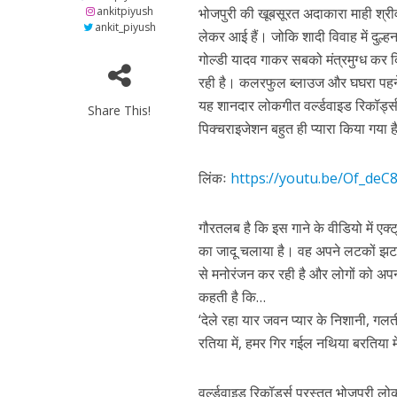
s
b
er
gr
e
ankitpiyush
भोजपुरी की खूबसूरत अदाकारा माही श्री
A
o
a
n
ankit_piyush
लेकर आई हैं। जोकि शादी विवाह में दुल्ह
p
o
m
g
गोल्डी यादव गाकर सबको मंत्रमुग्ध कर द
कुलदीप कुमार की “गौर
p
k
e
रही है। कलरफुल ब्लाउज और घघरा पहने 
यह शानदार लोकगीत वर्ल्डवाइड रिकॉर्ड
Share This!
पिक्चराइजेशन बहुत ही प्यारा किया गया 
लिंकः
https://youtu.be/Of_d
गौरतलब है कि इस गाने के वीडियो में ए
का जादू चलाया है। वह अपने लटकों झट
से मनोरंजन कर रही है और लोगों को अपना
‘शेल्टर होम’ के एक सीन 
कहती है कि…
‘देले रहा यार जवन प्यार के निशानी, गलत
रतिया में, हमर गिर गईल नथिया बरतिया म
वर्ल्डवाइड रिकॉर्ड्स प्रस्तुत भोजपुरी ल