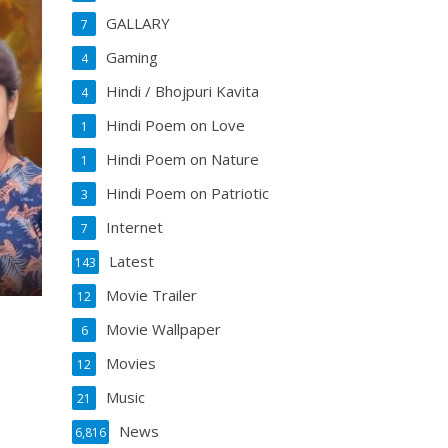
GALLARY
7
Gaming
4
Hindi / Bhojpuri Kavita
4
Hindi Poem on Love
1
Hindi Poem on Nature
1
Hindi Poem on Patriotic
3
Internet
7
Latest
143
Movie Trailer
12
Movie Wallpaper
6
Movies
12
Music
21
News
6,816