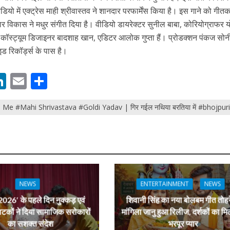
डियो में एक्ट्रेस माही श्रीवास्तव ने शानदार परफार्मेंस किया है। इस गाने को गीत
विकास ने मधुर संगीत दिया है। वीडियो डायरेक्टर सुनील बाबा, कोरियोग्राफर य
, कॉस्ट्यूम डिजाइनर बादशाह खान, एडिटर आलोक गुप्ता हैं। प्रोडक्शन पंकज सोनी
ड रिकॉर्ड्स के पास है।
नए अंदाज़ ने मचाई धूम, ‘राउंड राउंड’ को मिल रहा दर्शकों का भरपूर प्यार
M
Li
E
S
n
m
h
a Me #Mahi Shrivastava #Goldi Yadav | गिर गईल नथिया बरतिया में #bhojpu
s
k
ai
ar
e
l
e
dI
n
r
NEWS
ENTERTAINMENT
NEWS
026′ के पहले दिन नुक्कड़ एवं
शिवानी सिंह का नया बोलबम गीत तोहर
ाटकों ने दिया सामाजिक सरोकारों
मांगिला जानु हुआ रिलीज, दर्शकों का मि
का सशक्त संदेश
भरपूर प्यार