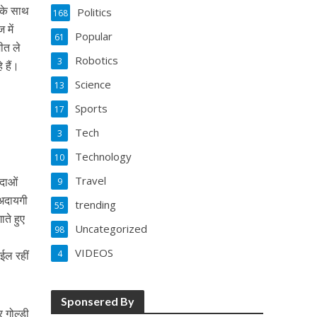
 के साथ
Politics
168
 में
Popular
61
ीत ले
Robotics
3
 हैं।
Science
13
Sports
17
Tech
3
Technology
10
Travel
अदाओं
9
 अदायगी
trending
55
ते हुए
Uncategorized
98
VIDEOS
गईल रहीं
4
Sponsered By
र गोल्डी