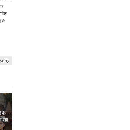
कार
ोगेश
 ने
risong
े के
ल रहा