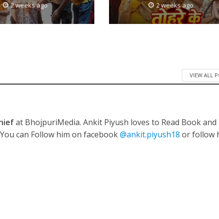
2 weeks ago
2 weeks ago
VIEW ALL 
hief
at BhojpuriMedia. Ankit Piyush loves to Read Book and
. You can Follow him on facebook
@ankit.piyush18
or follow 