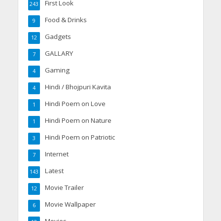
First Look
243
Food & Drinks
9
Gadgets
12
GALLARY
7
Gaming
4
Hindi / Bhojpuri Kavita
4
Hindi Poem on Love
1
Hindi Poem on Nature
1
Hindi Poem on Patriotic
3
Internet
7
Latest
143
Movie Trailer
12
Movie Wallpaper
6
Movies