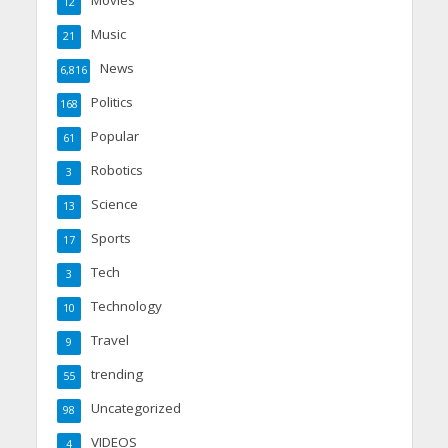
12
Music
21
News
6,816
Politics
168
Popular
61
Robotics
3
Science
13
Sports
17
Tech
3
Technology
10
Travel
9
trending
55
Uncategorized
98
VIDEOS
4