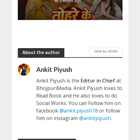
2 weeks ago
VIEW ALL POSTS
About the author
Ankit Piyush
Ankit Piyush is the
Editor in Chief
at
BhojpuriMedia. Ankit Piyush loves to
Read Book and He also loves to do
Social Works. You can Follow him on
facebook
@ankit.piyush18
or follow
him on instagram
@ankitpiyush
.