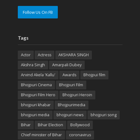
Follow Us On FB
Tags
Actor
Actress
AKSHARA SINGH
Akshra Singh
Amarpali Dubey
Arvind Akela 'Kallu'
Awards
Bhojpui film
Bhojpuri Cinema
Bhojpuri Film
Bhojpuri Film Hero
Bhojpuri Heroin
bhojpuri khabar
Bhojpurimedia
bhojpuri media
bhojpuri news
bhojpuri song
Bihar
Bihar Election
Bollywood
Chief minister of Bihar
coronavirus