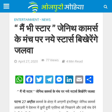
ENTERTAINMENT
•
NEWS
“ मैं भी स्टार ” जेनिथ कामर्स
के मंच पर नये स्टार्स बिखेरेंगे
जलवा
77 Views
April 27, 2020
4 Min Read
W
F
T
T
M
Li
E
S
h
ac
w
el
e
n
m
h
“ मैं भी स्टार ” जेनिथ कामर्स के मंच पर नये स्टार्स बिखेरेंगे जलवा
at
e
itt
e
ss
k
ai
ar
s
b
er
gr
e
e
l
e
पटना 27 अप्रैल
कामर्स के क्षेत्र में अग्रणी इंस्टीच्यूट जेनिथ कामर्स
अकाडमी ने देशभर में छुपी हुयी प्रतिभा को निखारने और उन्हें मंच देने
A
o
a
n
dI