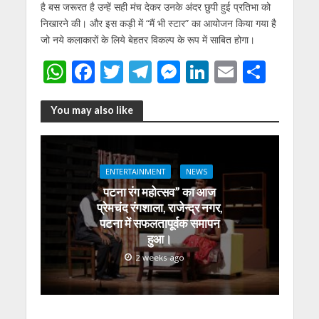
है बस जरूरत है उन्हें सही मंच देकर उनके अंदर छुपी हुई प्रतिभा को
निखारने की। और इस कड़ी में “मैं भी स्टार” का आयोजन किया गया है
जो नये कलाकारों के लिये बेहतर विकल्प के रूप में साबित होगा।
W
F
T
T
M
Li
E
S
h
ac
w
el
e
n
m
h
at
e
itt
e
ss
k
ai
ar
You may also like
s
b
er
gr
e
e
l
e
A
o
a
n
dI
ENTERTAINMENT
NEWS
p
o
m
g
n
पटना रंग महोत्सव” का आज
p
k
er
प्रेमचंद रंगशाला, राजेन्द्र नगर,
पटना में सफलतापूर्वक समापन
हुआ।
2 weeks ago