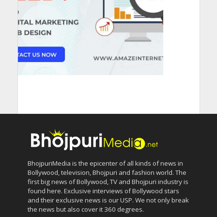
BhojpuriMedia is the epicenter of all kinds of news in
Bollywood, television, Bhojpuri and fashion world. The
first big news of Bollywood, TV and Bhojpuri industry is
found here. Exclusive interviews of Bollywood stars
and their exclusive news is our USP. We not only break
the news but also cover it 360 degrees.