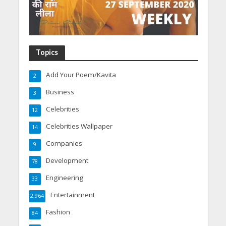
Topics
Add Your Poem/Kavita
2
Business
3
Celebrities
12
Celebrities Wallpaper
14
Companies
9
Development
78
Engineering
33
Entertainment
2,964
Fashion
84