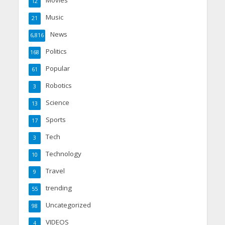
Movies
12
Music
21
News
6,816
Politics
168
Popular
61
Robotics
3
Science
13
Sports
17
Tech
3
Technology
10
Travel
9
trending
55
Uncategorized
98
VIDEOS
4