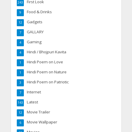
First Look
243
Food & Drinks
9
Gadgets
12
GALLARY
7
Gaming
4
Hindi / Bhojpuri Kavita
4
Hindi Poem on Love
1
Hindi Poem on Nature
1
Hindi Poem on Patriotic
3
Internet
7
Latest
143
Movie Trailer
12
Movie Wallpaper
6