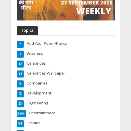
Topics
Add Your Poem/Kavita
2
Business
3
Celebrities
12
Celebrities Wallpaper
14
Companies
9
Development
78
Engineering
33
Entertainment
2,964
Fashion
84