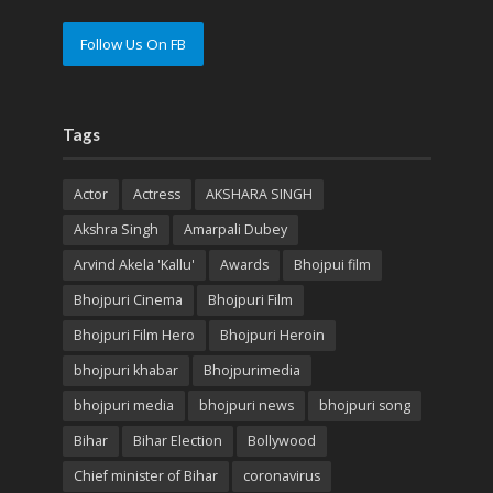
Follow Us On FB
Tags
Actor
Actress
AKSHARA SINGH
Akshra Singh
Amarpali Dubey
Arvind Akela 'Kallu'
Awards
Bhojpui film
Bhojpuri Cinema
Bhojpuri Film
Bhojpuri Film Hero
Bhojpuri Heroin
bhojpuri khabar
Bhojpurimedia
bhojpuri media
bhojpuri news
bhojpuri song
Bihar
Bihar Election
Bollywood
Chief minister of Bihar
coronavirus