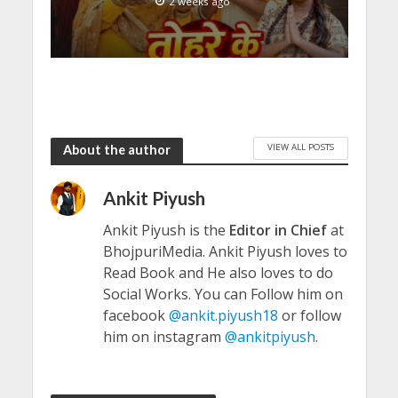
2 weeks ago
VIEW ALL POSTS
About the author
Ankit Piyush
Ankit Piyush is the
Editor in Chief
at
BhojpuriMedia. Ankit Piyush loves to
Read Book and He also loves to do
Social Works. You can Follow him on
facebook
@ankit.piyush18
or follow
him on instagram
@ankitpiyush
.