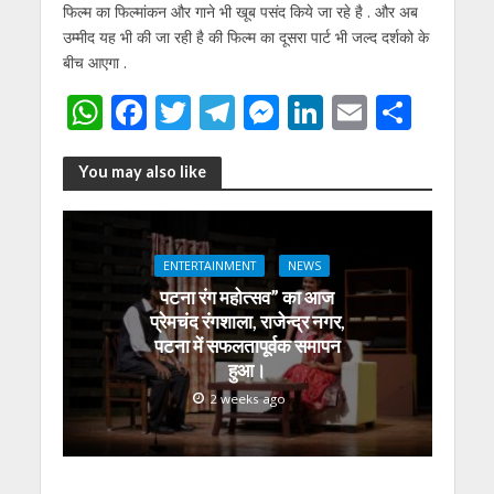
फिल्म का फिल्मांकन और गाने भी खूब पसंद किये जा रहे है . और अब
उम्मीद यह भी की जा रही है की फिल्म का दूसरा पार्ट भी जल्द दर्शको के
बीच आएगा .
W
F
T
T
M
Li
E
S
h
ac
w
el
e
n
m
h
at
e
itt
e
ss
k
ai
ar
You may also like
s
b
er
gr
e
e
l
e
A
o
a
n
dI
ENTERTAINMENT
NEWS
p
o
m
g
n
पटना रंग महोत्सव” का आज
p
k
er
प्रेमचंद रंगशाला, राजेन्द्र नगर,
पटना में सफलतापूर्वक समापन
हुआ।
2 weeks ago