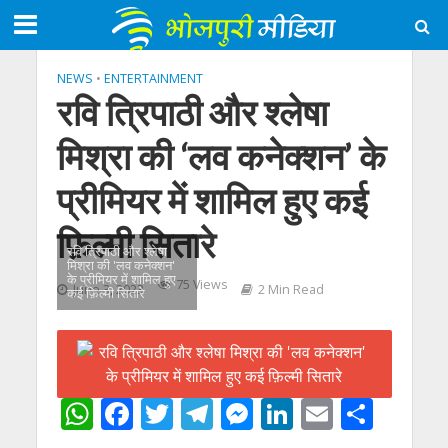
NEWS
•
ENTERTAINMENT
रवि त्रिपाठी और श्लेषा
मिश्रा की ‘लव कनेक्शन’ के
प्रीमियर में शामिल हुए कई
फ़िल्मी सितारे
रवि त्रिपाठी और श्लेषा
मिश्रा की 'लव कनेक्शन'
के प्रीमियर में शामिल हुए
75 Views
June 3, 2023
2 Min Read
कई फ़िल्मी सितारे
W
F
T
T
M
Li
E
S
h
ac
w
el
e
n
m
h