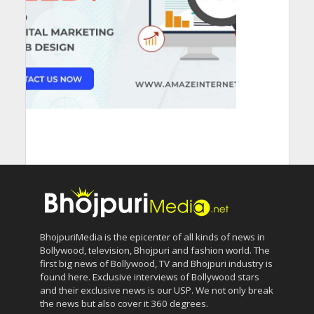
BhojpuriMedia is the epicenter of all kinds of news in
Bollywood, television, Bhojpuri and fashion world. The
first big news of Bollywood, TV and Bhojpuri industry is
found here. Exclusive interviews of Bollywood stars
and their exclusive news is our USP. We not only break
the news but also cover it 360 degrees.