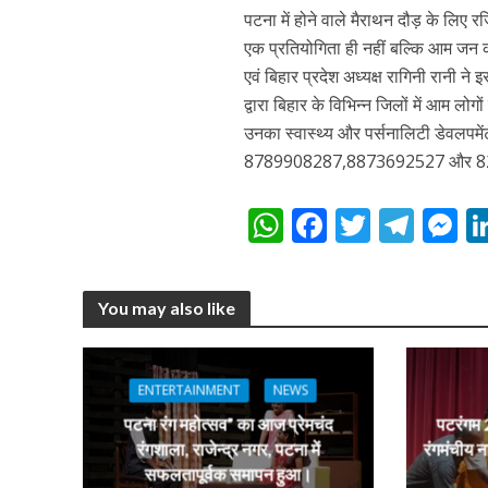
पटना में होने वाले मैराथन दौड़ के लिए र
एक प्रतियोगिता ही नहीं बल्कि आम जन क
एवं बिहार प्रदेश अध्यक्ष रागिनी रानी 
द्वारा बिहार के विभिन्न जिलों में आम लोगो
उनका स्वास्थ्य और पर्सनालिटी डेवलपमे
8789908287,8873692527 और 8289
W
F
T
T
पवन सिंह का बॉलीवुड म
h
ac
w
el
e
at
e
itt
e
s
You may also like
s
b
er
gr
e
A
o
a
n
p
o
m
g
ENTERTAINMENT
NEWS
p
k
e
पटना रंग महोत्सव” का आज प्रेमचंद
पटरंगम 2
रंगशाला, राजेन्द्र नगर, पटना में
रंगमंचीय न
सफलतापूर्वक समापन हुआ।