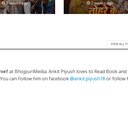
2 weeks ago
2 weeks ago
 रिलीज हुआ भोजपुरी गीत जिंदगी जियल छोड़ देहब, दर्शकों का मिल रहा भरपूर प्यार
VIEW ALL 
hief
at BhojpuriMedia. Ankit Piyush loves to Read Book and
साथ 25 वर्षों का सफर, अब ‘ओम गोल्डन फ्यूचर मूवीज़’ के साथ नई पारी शुरू करेंगे प्रेमचंद्र झा
. You can Follow him on facebook
@ankit.piyush18
or follow 