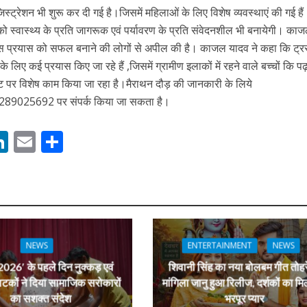
जिस्ट्रेशन भी शुरू कर दी गई है।जिसमें महिलाओं के लिए विशेष व्यवस्थाएं की गई है
ो स्वास्थ्य के प्रति जागरूक एवं पर्यावरण के प्रति संवेदनशील भी बनायेगी। का
ने इस प्रयास को सफल बनाने की लोगों से अपील की है। काजल यादव ने कहा कि ट्रस
ं के लिए कई प्रयास किए जा रहे हैं ,जिसमें ग्रामीण इलाकों में रहने वाले बच्चों कि पढ
ंट पर विशेष काम किया जा रहा है।मैराथन दौड़ की जानकारी के लिये
025692 पर संपर्क किया जा सकता है।
M
Li
E
S
ें महाधमाका, ‘सिर्फ आपके’ की शूटिंग लखनऊ और भोपाल में हुई पूरी”
n
m
h
s
k
ai
ar
e
l
e
dI
n
NEWS
ENTERTAINMENT
NEWS
r
026′ के पहले दिन नुक्कड़ एवं
शिवानी सिंह का नया बोलबम गीत तोहर
ाटकों ने दिया सामाजिक सरोकारों
मांगिला जानु हुआ रिलीज, दर्शकों का मि
का सशक्त संदेश
भरपूर प्यार