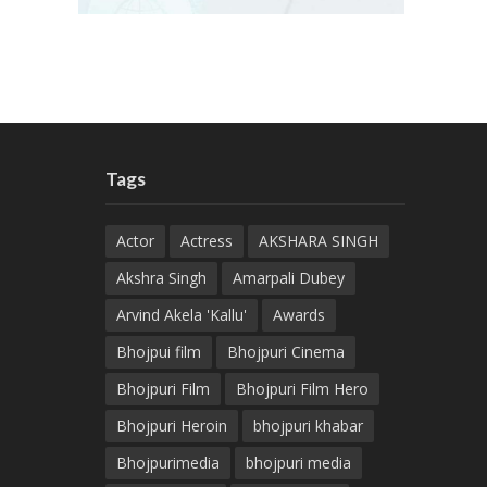
Tags
Actor
Actress
AKSHARA SINGH
Akshra Singh
Amarpali Dubey
Arvind Akela 'Kallu'
Awards
Bhojpui film
Bhojpuri Cinema
Bhojpuri Film
Bhojpuri Film Hero
Bhojpuri Heroin
bhojpuri khabar
Bhojpurimedia
bhojpuri media