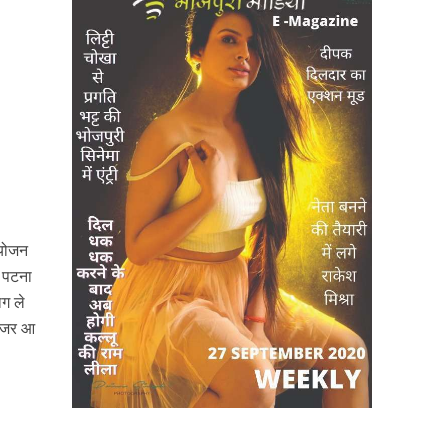
आयोजन
ी पटना
ाग ले
 नजर आ