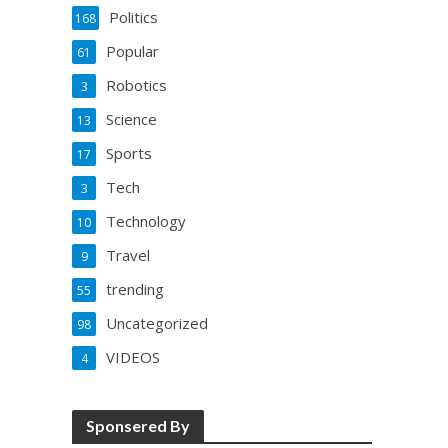
Politics
168
Popular
61
Robotics
3
Science
13
Sports
17
Tech
3
Technology
10
Travel
9
trending
55
Uncategorized
98
VIDEOS
4
Sponsered By