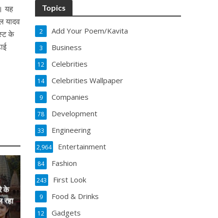
Topics
ं। यह
जल यादव
Add Your Poem/Kavita
2
्ट के
़ाई
Business
3
Celebrities
12
Celebrities Wallpaper
14
Companies
9
Development
78
Engineering
33
Entertainment
2,964
Fashion
84
First Look
243
े के
Food & Drinks
9
ल रहा
Gadgets
12