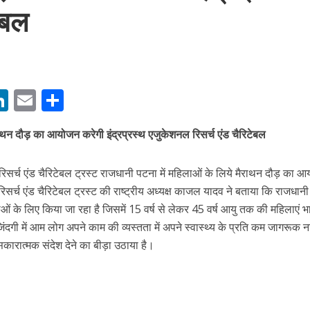
ेबल
M
Li
E
S
बम गीत तोहरे के मांगिला जानु हुआ रिलीज, दर्शकों का मिल रहा भरपूर प्यार
n
m
h
ाथन दौड़ का आयोजन करेगी इंद्रप्रस्थ एजुकेशनल रिसर्च एंड चैरिटेबल
s
k
ai
ar
e
l
e
रिसर्च एंड चैरिटेबल ट्रस्ट राजधानी पटना में महिलाओं के लिये मैराथन दौड़ का 
dI
रिसर्च एंड चैरिटेबल ट्रस्ट की राष्ट्रीय अध्यक्ष काजल यादव ने बताया कि राजधान
n
ओं के लिए किया जा रहा है जिसमें 15 वर्ष से लेकर 45 वर्ष आयु तक की महिलाएं भ
r
िंदगी में आम लोग अपने काम की व्यस्तता में अपने स्वास्थ्य के प्रति कम जागरूक
 सकारात्मक संदेश देने का बीड़ा उठाया है।
ोजपुरी का नया धमाकेदार गाना जल्द, दुबई की खूबसूरत लोकेशन्स पर हो रही है शूटिंग