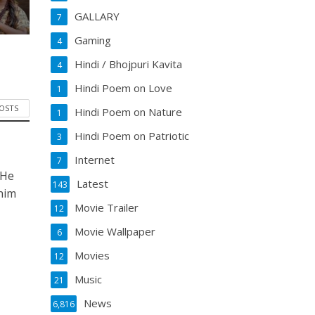
GALLARY
7
Gaming
4
Hindi / Bhojpuri Kavita
4
Hindi Poem on Love
1
POSTS
Hindi Poem on Nature
1
Hindi Poem on Patriotic
3
Internet
7
 He
Latest
143
him
Movie Trailer
12
Movie Wallpaper
6
Movies
12
Music
21
News
6,816