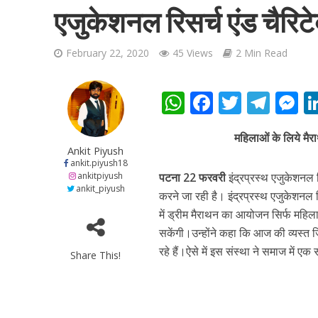
एजुकेशनल रिसर्च एंड चैरिट
February 22, 2020
45 Views
2 Min Read
W
F
T
T
शिवानी सिंह का नया बोल
h
ac
w
el
e
महिलाओं के लिये मैर
at
e
itt
e
s
Ankit Piyush
s
b
er
gr
e
ankit.piyush18
ankitpiyush
पटना 22 फरवरी
इंद्रप्रस्थ एजुकेशनल 
A
o
a
n
ankit_piyush
करने जा रही है। इंद्रप्रस्थ एजुकेशनल 
p
o
m
g
में ड्रीम मैराथन का आयोजन सिर्फ महिला
p
k
e
सकेंगी।उन्होंने कहा कि आज की व्यस्त ज
रहे हैं।ऐसे में इस संस्था ने समाज में एक
Share This!
वर्ल्डवाइड रिकॉर्ड्स भ