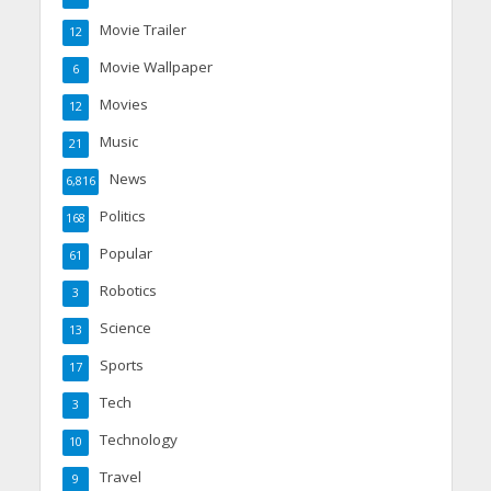
Movie Trailer
12
Movie Wallpaper
6
Movies
12
Music
21
News
6,816
Politics
168
Popular
61
Robotics
3
Science
13
Sports
17
Tech
3
Technology
10
Travel
9