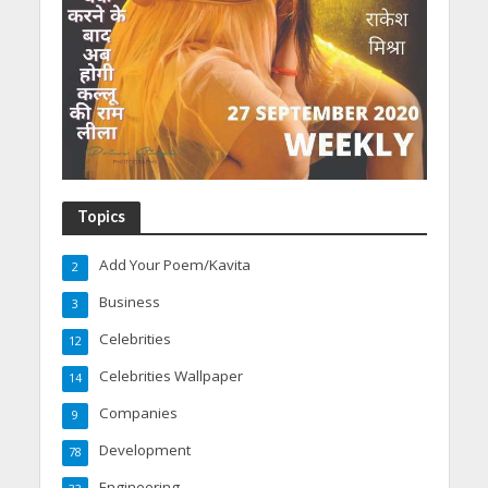
Topics
Add Your Poem/Kavita
2
Business
3
Celebrities
12
Celebrities Wallpaper
14
Companies
9
Development
78
Engineering