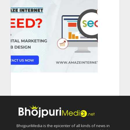
BhojpuriMedia is the epicenter of all kinds of news in