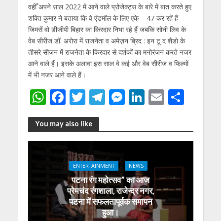
वहीँ अपने साल 2022 में आने वाले प्रोजेक्ट्स के बारे में बात करते हुए
शक्ति कुमार ने बताया कि वे एंडमॉल के लिए एके – 47 कर रहें हैं
जिमसें वो डीजीपी बिहार का किरदार निभा रहे हैं जबकि सोनी लिव के
वेब सीरीज डॉ. अरोरा में राजनेता व अमेज़न ब्रिद : इन टू द शैडो के
तीसरे सीजन में राजनेता के किरदार से दर्शकों का मनोरंजन करते नजर
आने वाले हैं। इसके अलावा इस साल वे कई और वेब सीरीज व फिल्मों
में भी नजर आने वाले हैं।
W
F
T
T
M
Li
E
S
h
ac
w
el
e
n
m
h
at
e
itt
e
ss
k
ai
ar
You may also like
s
b
er
gr
e
e
l
e
A
o
a
n
dI
ENTERTAINMENT
NEWS
p
o
m
g
n
पटना रंग महोत्सव” का आज
p
k
er
प्रेमचंद रंगशाला, राजेन्द्र नगर,
पटना में सफलतापूर्वक समापन
हुआ।