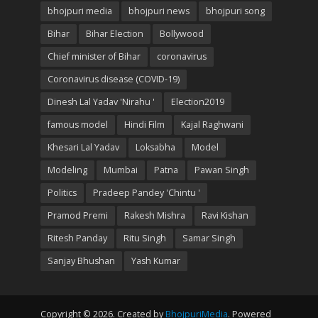
bhojpuri media
bhojpuri news
bhojpuri song
Bihar
Bihar Election
Bollywood
Chief minister of Bihar
coronavirus
Coronavirus disease (COVID-19)
Dinesh Lal Yadav 'Nirahu '
Election2019
famous model
Hindi Film
Kajal Raghwani
Khesari Lal Yadav
Loksabha
Model
Modeling
Mumbai
Patna
Pawan Singh
Politics
Pradeep Pandey 'Chintu '
Pramod Premi
Rakesh Mishra
Ravi Kishan
Ritesh Panday
Ritu Singh
Samar Singh
Sanjay Bhushan
Yash Kumar
Copyright © 2026. Created by
BhojpuriMedia
. Powered