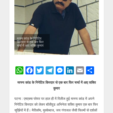
मत्स्य कांड के निगेटिव
किरदार से एक बार फिर
चर्चा में आए शक्ति कुमार
W
F
T
T
M
Li
E
S
h
ac
w
el
e
n
m
h
मत्स्य कांड के निगेटिव किरदार से एक बार फिर चर्चा में आए शक्ति
at
e
itt
e
ss
k
ai
ar
कुमार
s
b
er
gr
e
e
l
e
पटना : एमएक्स प्लेयर पर हाल ही में रिलीज हुई मत्स्य कांड में अपने
A
o
a
n
dI
निगेटिव किरदार को लेकर बॉलीवुड अभिनेता शक्ति कुमार एक बार फिर
p
o
m
g
n
सुर्ख़ियों में हैं। मैरीकॉम, मुक्केबाज, जय गंगाजल जैसी फिल्मों से दर्शकों