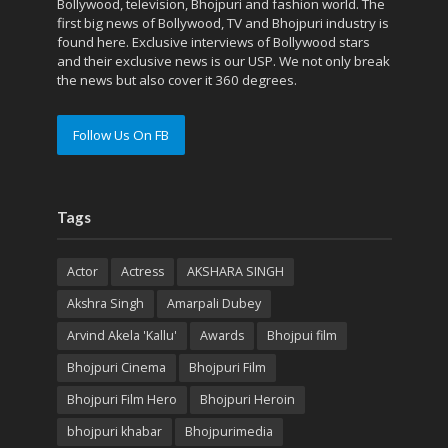
Bollywood, television, Bhojpuri and fashion world. The
first big news of Bollywood, TV and Bhojpuri industry is
found here. Exclusive interviews of Bollywood stars
and their exclusive news is our USP. We not only break
the news but also cover it 360 degrees.
Follow Us On FB
Tags
Actor
Actress
AKSHARA SINGH
Akshra Singh
Amarpali Dubey
Arvind Akela 'Kallu'
Awards
Bhojpui film
Bhojpuri Cinema
Bhojpuri Film
Bhojpuri Film Hero
Bhojpuri Heroin
bhojpuri khabar
Bhojpurimedia