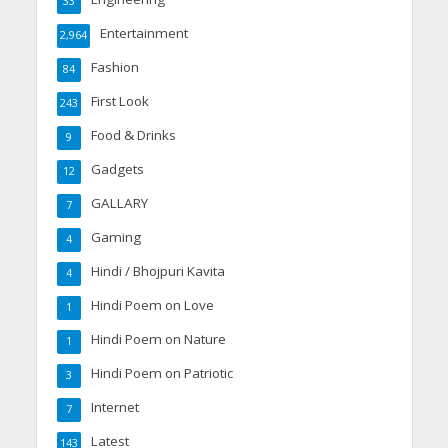
33
Entertainment
2,964
Fashion
84
First Look
243
Food & Drinks
9
Gadgets
12
GALLARY
7
Gaming
4
Hindi / Bhojpuri Kavita
4
Hindi Poem on Love
1
Hindi Poem on Nature
1
Hindi Poem on Patriotic
3
Internet
7
Latest
143