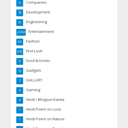
Companies
9
Development
78
Engineering
33
Entertainment
2,964
Fashion
84
First Look
243
Food & Drinks
9
Gadgets
12
GALLARY
7
Gaming
4
Hindi / Bhojpuri Kavita
4
Hindi Poem on Love
1
Hindi Poem on Nature
1