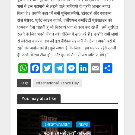
शर्मा ने इस महामारी से लड़ने वाले व्यक्तियों के प्रति आभार व्यक्त
किया है। उन्होंने कहा “मैं सभी पुलिसकर्मियों, डॉक्टरों और स्वास्थ्य
सेवा पेशेवर, फ्रंट-लाइन वर्कर्स, एसेंशियल कमोडिटी प्रोवाइडर को
धन्यवाद देना चाहती हूं जो निस्वार्थ भाव से काम कर रहे हैं। हमें सुरक्षित
रखने के लिए अपने जीवन को जोखिम में डाल रहे हैं। उन्होंने सभी लोगों
से कोरोना वायरस नाम की इस वैश्विक महामारी के दौरान अपने घरों में
रहने की अपील की है।मुझे लगता है कि जितना हम घर पर रहेंगे उतनी
ही जल्दी ये सब ठीक होगा और हम कोरोना से जंग जीत जायेंगे।”
W
F
T
T
M
Li
E
S
h
ac
w
el
e
n
m
h
Tags
International Dance Day
at
e
itt
e
ss
k
ai
ar
s
b
er
gr
e
e
l
e
You may also like
A
o
a
n
dI
p
o
m
g
n
p
k
er
ENTERTAINMENT
NEWS
पटना रंग महोत्सव” का आज