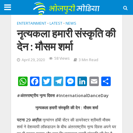
ENTERTAINMENT
•
LATEST
•
NEWS
नृत्यकला हमारी संस्कृति की
देन : मौसम शर्मा
58 Views
April 29, 2020
3 Min Read
W
F
T
T
M
Li
E
S
h
ac
w
el
e
n
m
h
#अंतरराष्ट्रीय नृत्य दिवस #InternationalDanceDay
at
e
itt
e
ss
k
ai
ar
s
b
er
gr
e
e
l
e
नृत्यकला हमारी संस्कृति की देन : मौसम शर्मा
A
o
a
n
dI
पटना 29 अप्रैल
नृत्यांगन हॉबी सेंटर की डायरेक्टर श्रीमती मौसम
p
o
m
g
n
शर्मा ने देशव्यापी लॉकडाउन के बीच अंतरराष्ट्रीय नृत्य दिवस अपने घर