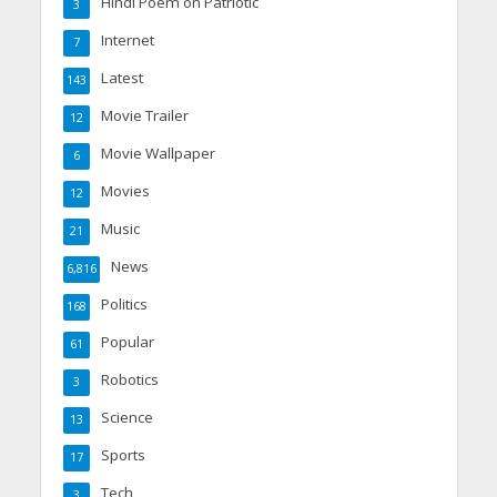
Hindi Poem on Patriotic
3
Internet
7
Latest
143
Movie Trailer
12
Movie Wallpaper
6
Movies
12
Music
21
News
6,816
Politics
168
Popular
61
Robotics
3
Science
13
Sports
17
Tech
3