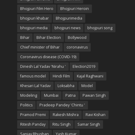
Bhojpuri Film Hero
Bhojpuri Heroin
bhojpuri khabar
Bhojpurimedia
bhojpuri media
bhojpuri news
bhojpuri song
Bihar
Bihar Election
Bollywood
Chief minister of Bihar
coronavirus
Coronavirus disease (COVID-19)
Dinesh Lal Yadav 'Nirahu '
Election2019
famous model
Hindi Film
Kajal Raghwani
Khesari Lal Yadav
Loksabha
Model
Modeling
Mumbai
Patna
Pawan Singh
Politics
Pradeep Pandey 'Chintu '
Pramod Premi
Rakesh Mishra
Ravi Kishan
Ritesh Panday
Ritu Singh
Samar Singh
Sanjay Bhushan
Yash Kumar