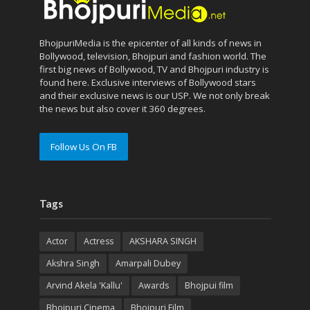
BhojpuriMedia is the epicenter of all kinds of news in
Bollywood, television, Bhojpuri and fashion world. The
first big news of Bollywood, TV and Bhojpuri industry is
found here. Exclusive interviews of Bollywood stars
and their exclusive news is our USP. We not only break
the news but also cover it 360 degrees.
Follow Us On FB
Tags
Actor
Actress
AKSHARA SINGH
Akshra Singh
Amarpali Dubey
Arvind Akela 'Kallu'
Awards
Bhojpui film
Bhojpuri Cinema
Bhojpuri Film