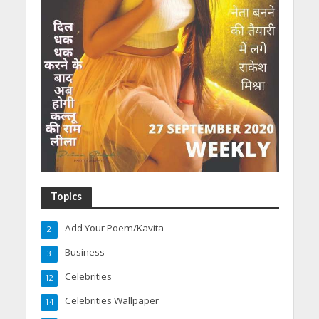
Topics
Add Your Poem/Kavita
2
Business
3
Celebrities
12
Celebrities Wallpaper
14