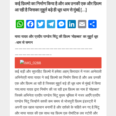
कई फ़िल्मो का निर्माण किया है और अब उनकी एक और फ़िल्म
आ रही है जिसका मुहूर्त बड़े ही धूम धाम से मुंबई […]
W
F
T
T
M
Li
E
S
h
ac
w
el
e
n
m
h
माया यादव और प्रदीप पाण्डेय चिंटू की फ़िल्म ‘मोहब्बत’ का मुहूर्त धूम
at
e
itt
e
ss
k
ai
ar
-धाम से सम्पन
s
b
er
gr
e
e
l
e
——————————
——————————
A
o
a
n
dI
—————————–
p
o
m
g
n
p
k
er
कई बड़ी और सुपरहिट फ़िल्मो में हमेशा अहम् किरादार में नजर आनेवाली
अभिनेत्री माया यादव ने कई फ़िल्मो का निर्माण किया है और अब उनकी
एक और फ़िल्म आ रही है जिसका मुहूर्त बड़े ही धूम धाम से मुंबई में किया
गया.माया यादव द्वारा निर्माण की जा रही इस फ़िल्म का नाम है ‘मोहब्बत’
जिसमे अभिनेता प्रदीप पाण्डेय चिंटू मुख्य भूमिका में नजर आएँगे.प्रदीप
पाण्डेय चिंटू जिन्होने काफी कम समय से भोजपुरी फ़िल्म इंडस्ट्री में
अपनी एक खास पहचान बनायीं है और दर्शको के चहिते बन गए है.चिंटू
और माया यादव की एक साथ यह फ़िल्म एक रोमांटिक लव स्टोरी और