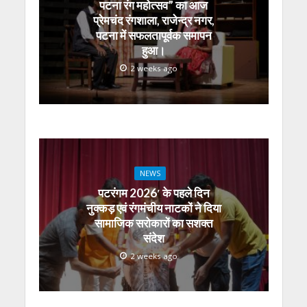
पटना रंग महोत्सव” का आज
p
k
er
प्रेमचंद रंगशाला, राजेन्द्र नगर,
पटना में सफलतापूर्वक समापन
हुआ।
2 weeks ago
NEWS
पटरंगम 2026′ के पहले दिन
नुक्कड़ एवं रंगमंचीय नाटकों ने दिया
सामाजिक सरोकारों का सशक्त
संदेश
2 weeks ago