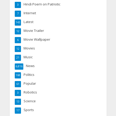
Hindi Poem on Patriotic
3
Internet
7
Latest
143
Movie Trailer
12
Movie Wallpaper
6
Movies
12
Music
21
News
6,816
Politics
168
Popular
61
Robotics
3
Science
13
Sports
17