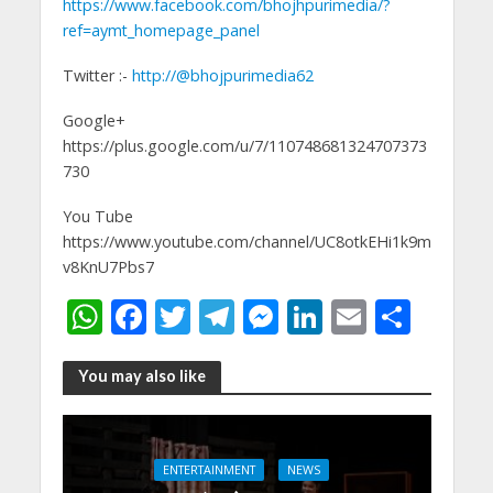
https://www.facebook.com/bhojhpurimedia/?
ref=aymt_homepage_panel
Twitter :-
http://@bhojpurimedia62
Google+
https://plus.google.com/u/7/110748681324707373
730
You Tube
https://www.youtube.com/channel/UC8otkEHi1k9m
v8KnU7Pbs7
W
F
T
T
M
Li
E
S
h
ac
w
el
e
n
m
h
at
e
itt
e
ss
k
ai
ar
You may also like
s
b
er
gr
e
e
l
e
A
o
a
n
dI
ENTERTAINMENT
NEWS
p
o
m
g
n