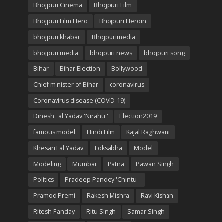
Bhojpuri Cinema
Bhojpuri Film
Bhojpuri Film Hero
Bhojpuri Heroin
bhojpuri khabar
Bhojpurimedia
bhojpuri media
bhojpuri news
bhojpuri song
Bihar
Bihar Election
Bollywood
Chief minister of Bihar
coronavirus
Coronavirus disease (COVID-19)
Dinesh Lal Yadav 'Nirahu '
Election2019
famous model
Hindi Film
Kajal Raghwani
Khesari Lal Yadav
Loksabha
Model
Modeling
Mumbai
Patna
Pawan Singh
Politics
Pradeep Pandey 'Chintu '
Pramod Premi
Rakesh Mishra
Ravi Kishan
Ritesh Panday
Ritu Singh
Samar Singh