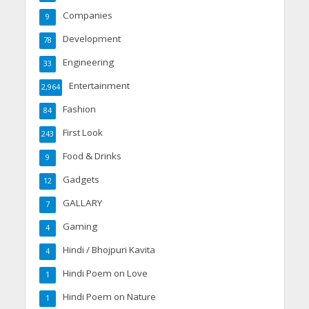
Companies
9
Development
78
Engineering
33
Entertainment
2,964
Fashion
84
First Look
243
Food & Drinks
9
Gadgets
12
GALLARY
7
Gaming
4
Hindi / Bhojpuri Kavita
4
Hindi Poem on Love
1
Hindi Poem on Nature
1