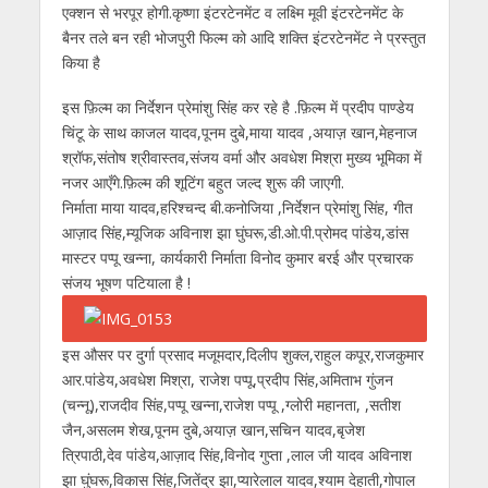
एक्शन से भरपूर होगी.कृष्णा इंटरटेनमेंट व लक्ष्मि मूवी इंटरटेनमेंट के
बैनर तले बन रही भोजपुरी फिल्म को आदि शक्ति इंटरटेनमेंट ने प्रस्तुत
किया है
इस फ़िल्म का निर्देशन प्रेमांशु सिंह कर रहे है .फ़िल्म में प्रदीप पाण्डेय
चिंटू के साथ काजल यादव,पूनम दुबे,माया यादव ,अयाज़ खान,मेहनाज
श्रॉफ,संतोष श्रीवास्तव,संजय वर्मा और अवधेश मिश्रा मुख्य भूमिका में
नजर आएँगे.फ़िल्म की शूटिंग बहुत जल्द शुरू की जाएगी.
निर्माता माया यादव,हरिश्चन्द बी.कनोजिया ,निर्देशन प्रेमांशु सिंह, गीत
आज़ाद सिंह,म्यूजिक अविनाश झा घुंघरू,डी.ओ.पी.प्रोमद पांडेय,डांस
मास्टर पप्पू खन्ना, कार्यकारी निर्माता विनोद कुमार बरई और प्रचारक
संजय भूषण पटियाला है !
इस औसर पर दुर्गा प्रसाद मजूमदार,दिलीप शुक्ल,राहुल कपूर,राजकुमार
आर.पांडेय,अवधेश मिश्रा, राजेश पप्पू,प्रदीप सिंह,अमिताभ गुंजन
(चन्नू),राजदीव सिंह,पप्पू खन्ना,राजेश पप्पू ,ग्लोरी महानता, ,सतीश
जैन,असलम शेख,पूनम दुबे,अयाज़ खान,सचिन यादव,बृजेश
त्रिपाठी,देव पांडेय,आज़ाद सिंह,विनोद गुप्ता ,लाल जी यादव अविनाश
झा घुंघरू,विकास सिंह,जितेंद्र झा,प्यारेलाल यादव,श्याम देहाती,गोपाल