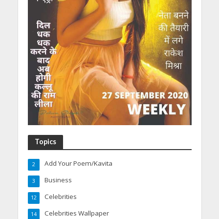
Topics
Add Your Poem/Kavita
2
Business
3
Celebrities
12
Celebrities Wallpaper
14