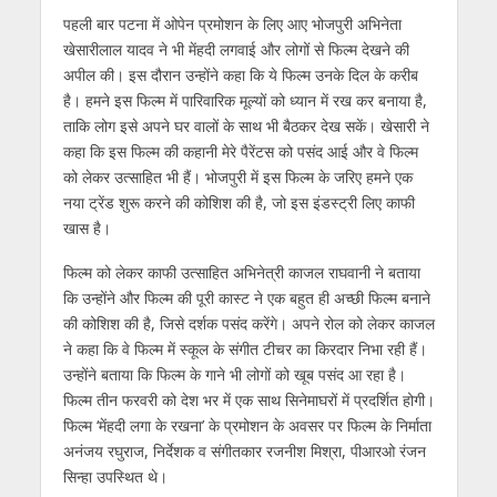
पहली बार पटना में ओपेन प्रमोशन के लिए आए भोजपुरी अभिनेता
खेसारीलाल यादव ने भी मेंहदी लगवाई और लोगों से फिल्‍म देखने की
अपील की। इस दौरान उन्‍होंने कहा कि ये फिल्‍म उनके दिल के करीब
है। हमने इस फिल्‍म में पारिवारिक मूल्‍यों को ध्‍यान में रख कर बनाया है,
ताकि लोग इसे अपने घर वालों के साथ भी बैठकर देख सकें। खेसारी ने
कहा कि इस फिल्‍म की कहानी मेरे पैरेंटस को पसंद आई और वे फिल्‍म
को लेकर उत्‍साहित भी हैं। भोजपुरी में इस फिल्‍म के जरिए हमने एक
नया ट्रेंड शुरू करने की कोशिश की है, जो इस इंडस्‍ट्री लिए काफी
खास है।
फिल्‍म को लेकर काफी उत्‍साहित अभिनेत्री काजल राघवानी ने बताया
कि उन्‍होंने और फिल्‍म की पूरी कास्‍ट ने एक बहुत ही अच्‍छी फिल्‍म बनाने
की कोशिश की है, जिसे दर्शक पसंद करेंगे। अपने रोल को लेकर काजल
ने कहा कि वे फिल्‍म में स्‍कूल के संगीत टीचर का किरदार निभा रही हैं।
उन्‍होंने बताया कि फिल्‍म के गाने भी लोगों को खूब पसंद आ रहा है।
फिल्‍म तीन फरवरी को देश भर में एक साथ सिनेमाघरों में प्रदर्शित होगी।
फिल्‍म ‘मेंहदी लगा के रखना’ के प्रमोशन के अवसर पर फिल्‍म के निर्माता
अनंजय रघुराज, निर्देशक व संगीतकार रजनीश मिश्रा, पीआरओ रंजन
सिन्‍हा उपस्थित थे।