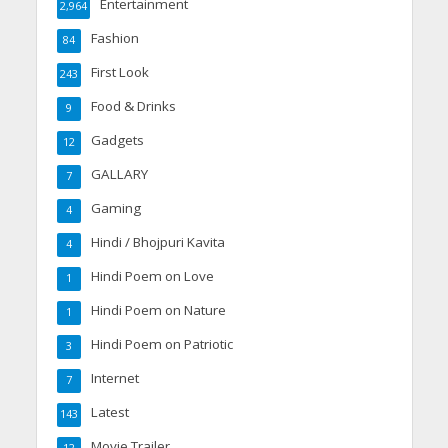
Entertainment
2,964
Fashion
84
First Look
243
Food & Drinks
9
Gadgets
12
GALLARY
7
Gaming
4
Hindi / Bhojpuri Kavita
4
Hindi Poem on Love
1
Hindi Poem on Nature
1
Hindi Poem on Patriotic
3
Internet
7
Latest
143
Movie Trailer
12