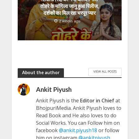
तोहरे के मांगिला जानु हुआ रिलीज,
दर्शकों का मिल रहा भरपूर प्यार
2 weeks ago
VIEW ALL POSTS
About the author
Ankit Piyush
Ankit Piyush is the
Editor in Chief
at
BhojpuriMedia. Ankit Piyush loves to
Read Book and He also loves to do
Social Works. You can Follow him on
facebook
@ankit.piyush18
or follow
him on instagram
@ankitpiyush
.