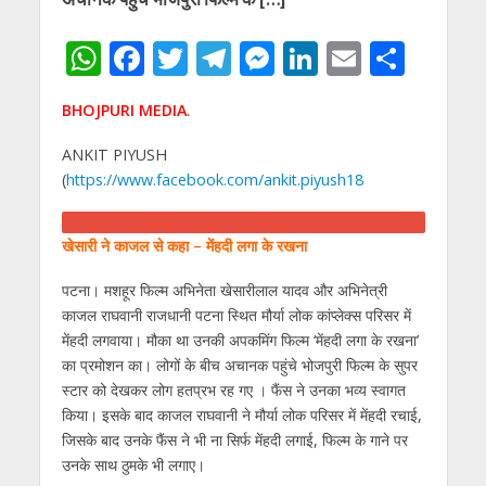
W
F
T
T
M
Li
E
S
h
ac
w
el
e
n
m
h
BHOJPURI MEDIA
.
at
e
itt
e
ss
k
ai
ar
s
b
er
gr
e
e
l
e
ANKIT PIYUSH
(
https://www.facebook.com/ankit.piyush18
A
o
a
n
dI
p
o
m
g
n
खेसारी ने काजल से कहा – मेंहदी लगा के रखना
p
k
er
पटना। मशहूर फिल्‍म अभिनेता खेसारीलाल यादव और अभिनेत्री
काजल राघवानी राजधानी पटना स्थित मौर्या लोक कांप्‍लेक्‍स परिसर में
मेंहदी लगवाया। मौका था उनकी अपकमिंग फिल्‍म ‘मेंहदी लगा के रखना’
का प्रमोशन का। लोगों के बीच अचानक पहुंचे भोजपुरी फिल्‍म के सुपर
स्‍टार को देखकर लोग हतप्रभ रह गए । फैंस ने उनका भव्‍य स्‍वागत
किया। इसके बाद काजल राघवानी ने मौर्या लोक परिसर में मेंहदी रचाई,
जिसके बाद उनके फैंस ने भी ना सिर्फ मेंहदी लगाई, फिल्‍म के गाने पर
उनके साथ ठुमके भी लगाए।