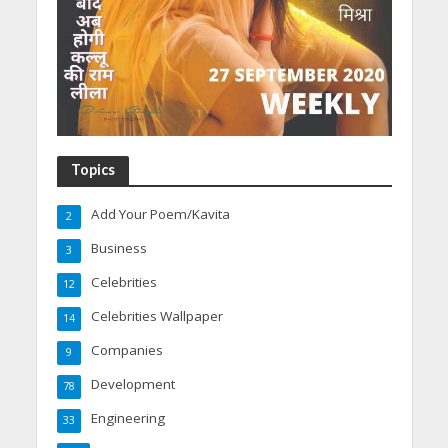
Topics
Add Your Poem/Kavita
2
Business
3
Celebrities
12
Celebrities Wallpaper
14
Companies
9
Development
78
Engineering
33