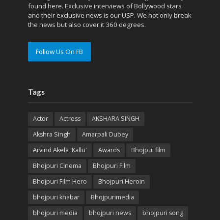
found here. Exclusive interviews of Bollywood stars
and their exclusive news is our USP. We not only break
the news but also cover it 360 degrees.
Follow Us On FB
Tags
Actor
Actress
AKSHARA SINGH
Akshra Singh
Amarpali Dubey
Arvind Akela 'Kallu'
Awards
Bhojpui film
Bhojpuri Cinema
Bhojpuri Film
Bhojpuri Film Hero
Bhojpuri Heroin
bhojpuri khabar
Bhojpurimedia
bhojpuri media
bhojpuri news
bhojpuri song