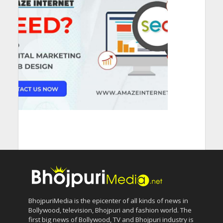
BhojpuriMedia is the epicenter of all kinds of news in
Bollywood, television, Bhojpuri and fashion world. The
first big news of Bollywood, TV and Bhojpuri industry is