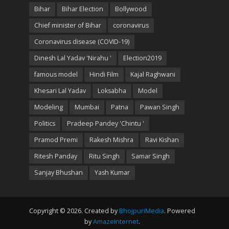
Bihar
Bihar Election
Bollywood
Chief minister of Bihar
coronavirus
Coronavirus disease (COVID-19)
Dinesh Lal Yadav 'Nirahu '
Election2019
famous model
Hindi Film
Kajal Raghwani
Khesari Lal Yadav
Loksabha
Model
Modeling
Mumbai
Patna
Pawan Singh
Politics
Pradeep Pandey 'Chintu '
Pramod Premi
Rakesh Mishra
Ravi Kishan
Ritesh Panday
Ritu Singh
Samar Singh
Sanjay Bhushan
Yash Kumar
Copyright © 2026. Created by
BhojpuriMedia
. Powered
by
AmazeInternet
.