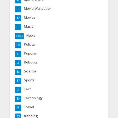
Movie Wallpaper
6
Movies
12
Music
21
News
6,816
Politics
168
Popular
61
Robotics
3
Science
13
Sports
17
Tech
3
Technology
10
Travel
9
trending
55