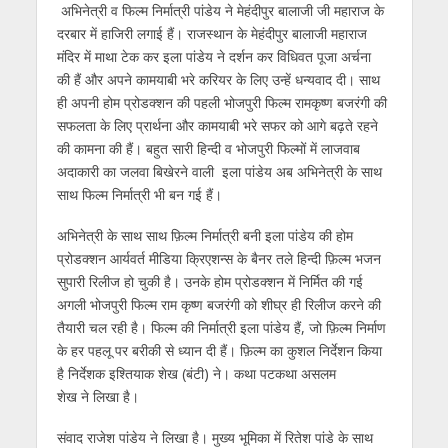
s
b
er
gr
e
e
l
e
अभिनेत्री व फिल्म निर्मात्री पांडेय ने मेहंदीपुर बालाजी जी महाराज के
दरबार में हाजिरी लगाई हैं। राजस्थान के मेहंदीपुर बालाजी महाराज
A
o
a
n
dI
मंदिर में माथा टेक कर इला पांडेय ने दर्शन कर विधिवत पूजा अर्चना
p
o
m
g
n
की हैं और अपने कामयाबी भरे करियर के लिए उन्हें धन्यवाद दी। साथ
p
k
er
ही अपनी होम प्रोडक्शन की पहली भोजपुरी फिल्म रामकृष्ण बजरंगी की
सफलता के लिए प्रार्थना और कामयाबी भरे सफर को आगे बढ़ते रहने
की कामना की हैं। बहुत सारी हिन्दी व भोजपुरी फिल्मों में लाजवाब
अदाकारी का जलवा बिखेरने वाली इला पांडेय अब अभिनेत्री के साथ
साथ फिल्म निर्मात्री भी बन गई हैं।
अभि
ने
त्री के साथ साथ फ़िल्म निर्मात्री बनी
इला
पांडे
य की होम
प्रोडक्शन आर्यवर्त मीडिया क्रिएशन्स के बैनर तले हिन्दी फ़िल्म भजन
सुपारी रिलीज हो चुकी है। उनके होम प्रोडक्शन में निर्मित की गई
अगली भोजपुरी फिल्म राम कृष्ण बजरंगी को शीघ्र ही रिलीज कर
ने
की
तैयारी चल रही है। फिल्म की निर्मात्री
इला
पांडे
य हैं, जो फ़िल्म निर्माण
के हर पहलू पर बरीकी से ध्यान दी हैं। फ़िल्म का कुशल निर्देशन किया
है निर्देशक इश्तियाक शेख (बंटी)
ने
। कथा पटकथा असलम
शेख
ने
लिखा है।
संवाद राजेश
पांडे
य
ने
लिखा है। मुख्य भूमिका में रितेश
पांडे
के साथ