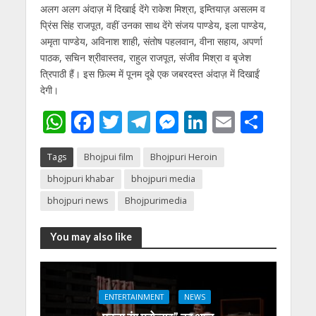
अलग अलग अंदाज़ में दिखाई देंगे राकेश मिश्रा, इम्तियाज़ असलम व
प्रिंस सिंह राजपूत, वहीं उनका साथ देंगे संजय पाण्डेय,
इला
पाण्डेय,
अमृता पाण्डेय, अविनाश शाही, संतोष पहलवान, वीना सहाय, अपर्णा
पाठक, सचिन श्रीवास्तव, राहुल राजपूत, संजीव मिश्रा व बृजेश
त्रिपाठी हैं। इस फ़िल्म में पूनम दूबे एक जबरदस्त अंदाज़ में दिखाईं
देगी।
W
F
T
T
M
Li
E
S
h
ac
w
el
e
n
m
h
Tags
Bhojpui film
Bhojpuri Heroin
at
e
itt
e
ss
k
ai
ar
bhojpuri khabar
bhojpuri media
s
b
er
gr
e
e
l
e
bhojpuri news
Bhojpurimedia
A
o
a
n
dI
p
o
m
g
n
You may also like
p
k
er
ENTERTAINMENT
NEWS