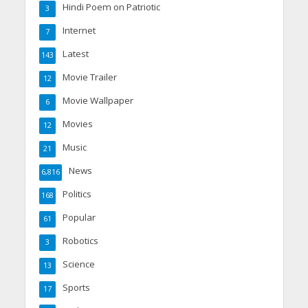
Hindi Poem on Patriotic
3
Internet
7
Latest
143
Movie Trailer
12
Movie Wallpaper
6
Movies
12
Music
21
News
6,816
Politics
168
Popular
61
Robotics
3
Science
13
Sports
17