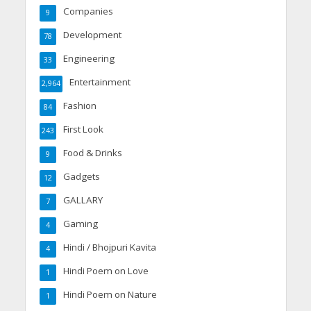
Companies
9
Development
78
Engineering
33
Entertainment
2,964
Fashion
84
First Look
243
Food & Drinks
9
Gadgets
12
GALLARY
7
Gaming
4
Hindi / Bhojpuri Kavita
4
Hindi Poem on Love
1
Hindi Poem on Nature
1