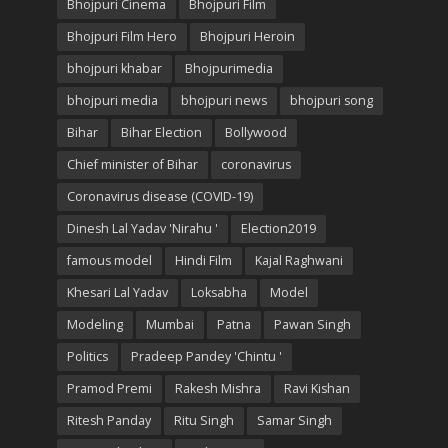
Bhojpuri Cinema
Bhojpuri Film
Bhojpuri Film Hero
Bhojpuri Heroin
bhojpuri khabar
Bhojpurimedia
bhojpuri media
bhojpuri news
bhojpuri song
Bihar
Bihar Election
Bollywood
Chief minister of Bihar
coronavirus
Coronavirus disease (COVID-19)
Dinesh Lal Yadav 'Nirahu '
Election2019
famous model
Hindi Film
Kajal Raghwani
Khesari Lal Yadav
Loksabha
Model
Modeling
Mumbai
Patna
Pawan Singh
Politics
Pradeep Pandey 'Chintu '
Pramod Premi
Rakesh Mishra
Ravi Kishan
Ritesh Panday
Ritu Singh
Samar Singh