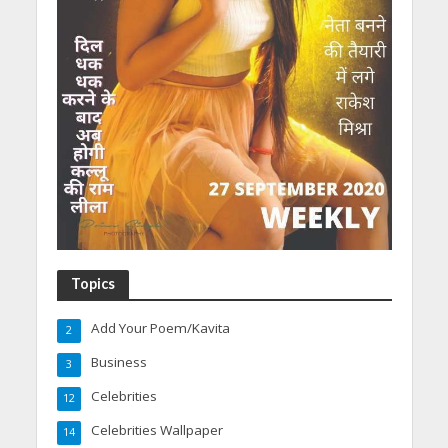
Topics
Add Your Poem/Kavita
2
Business
3
Celebrities
12
Celebrities Wallpaper
14