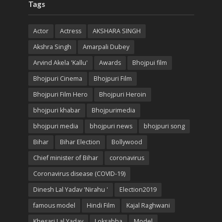
Tags
Actor
Actress
AKSHARA SINGH
Akshra Singh
Amarpali Dubey
Arvind Akela 'Kallu'
Awards
Bhojpui film
Bhojpuri Cinema
Bhojpuri Film
Bhojpuri Film Hero
Bhojpuri Heroin
bhojpuri khabar
Bhojpurimedia
bhojpuri media
bhojpuri news
bhojpuri song
Bihar
Bihar Election
Bollywood
Chief minister of Bihar
coronavirus
Coronavirus disease (COVID-19)
Dinesh Lal Yadav 'Nirahu '
Election2019
famous model
Hindi Film
Kajal Raghwani
Khesari Lal Yadav
Loksabha
Model