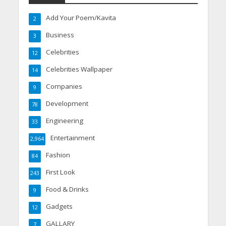
Add Your Poem/Kavita
2
Business
3
Celebrities
12
Celebrities Wallpaper
14
Companies
9
Development
78
Engineering
33
Entertainment
2,964
Fashion
84
First Look
243
Food & Drinks
9
Gadgets
12
GALLARY
7