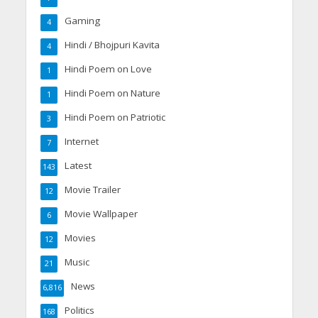
Gaming
4
Hindi / Bhojpuri Kavita
4
Hindi Poem on Love
1
Hindi Poem on Nature
1
Hindi Poem on Patriotic
3
Internet
7
Latest
143
Movie Trailer
12
Movie Wallpaper
6
Movies
12
Music
21
News
6,816
Politics
168