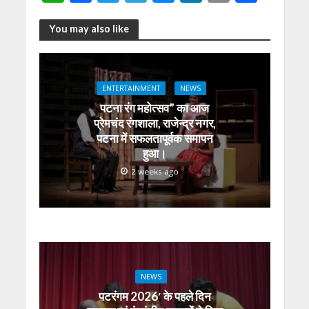
h
ac
w
el
e
n
m
h
at
e
itt
e
ss
k
ai
ar
You may also like
s
b
er
gr
e
e
l
e
A
o
a
n
dI
ENTERTAINMENT
NEWS
p
o
m
g
n
पटना रंग महोत्सव” का आज
p
k
er
प्रेमचंद रंगशाला, राजेन्द्र नगर,
पटना में सफलतापूर्वक समापन
हुआ।
2 weeks ago
NEWS
पटरंगम 2026′ के पहले दिन