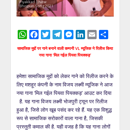
Piyakkad | New
Bhojpuri Song 2021
W
F
T
T
M
Li
E
S
h
ac
w
el
e
n
m
h
सामाजिक मुद्दों पर गाने बनाने वाली कम्पनी VL म्यूजिक ने रिलीज किया
at
e
itt
e
ss
k
ai
ar
नया गाना ‘मिल गईल पियवा पियक्कड़’
s
b
er
gr
e
e
l
e
A
o
a
n
dI
हमेशा सामाजिक मुद्दों को लेकर गाने को रिलीज करने के
p
o
m
g
n
लिए मशहूर कंपनी के नाम विजय लक्ष्मी म्यूजिक ने आज
p
k
er
नया गाना ‘मिल गईल पियवा पियक्कड़’ आउट कर दिया
है. यह गाना विजय लक्ष्मी भोजपुरी ट्यून पर रिलीज
हुआ है, जिसे लोग खूब पसंद कर रहे हैं. यह एक विशुद्ध
रूप से सामाजिक सरोकारों वाला गाना है, जिसकी
प्रस्तुती कमाल की है. यही वजह है कि यह गाना लोगों