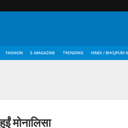
FASHION
E-MAGAZINE
TRENDING
HINDI / BHOJPURI 
दिन नुक्कड़ एवं रंगमंचीय नाटकों ने दिया सामाजिक सरोकारों का सशक्त संदेश
ुईं मोनालिसा