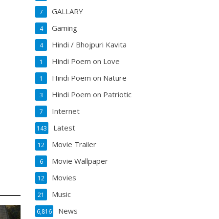
GALLARY
7
Gaming
4
Hindi / Bhojpuri Kavita
4
Hindi Poem on Love
1
Hindi Poem on Nature
1
Hindi Poem on Patriotic
3
Internet
7
Latest
143
Movie Trailer
12
Movie Wallpaper
6
Movies
12
Music
21
News
6,816