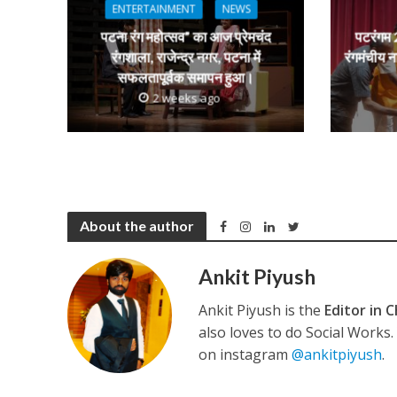
p
o
m
g
ENTERTAINMENT
NEWS
p
k
e
पटना रंग महोत्सव” का आज प्रेमचंद
पटरंगम 2
रंगशाला, राजेन्द्र नगर, पटना में
रंगमंचीय न
कुलदीप कुमार की “गौर
सफलतापूर्वक समापन हुआ।
2 weeks ago
About the author
Ankit Piyush
‘शेल्टर होम’ के एक सीन 
Ankit Piyush is the
Editor in C
also loves to do Social Works
on instagram
@ankitpiyush
.