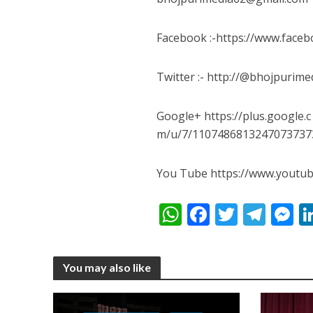
नेहा म्यूजिक वर्ल्ड पर
Facebook :-https://www.fac
Twitter :- http://@bhojpurime
Google+ https://plus.google.c
m/u/7/1107486813247073737
You Tube https://www.yout
साजिद नाडियाडवाला के 
W
F
T
T
h
ac
w
el
e
at
e
itt
e
s
You may also like
s
b
er
gr
e
A
o
a
n