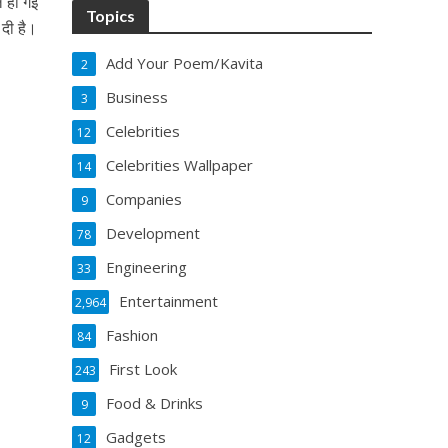
ल हो गई
Topics
 दी है।
Add Your Poem/Kavita
2
Business
3
Celebrities
12
Celebrities Wallpaper
14
Companies
9
Development
78
Engineering
33
Entertainment
2,964
Fashion
84
First Look
243
Food & Drinks
9
Gadgets
12