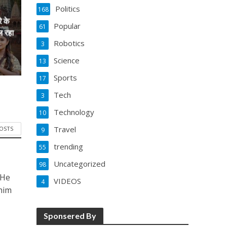
Politics
168
े के
Popular
61
ल रहा
Robotics
3
Science
13
Sports
17
Tech
3
Technology
10
Travel
POSTS
9
trending
55
Uncategorized
98
 He
VIDEOS
4
him
Sponsered By