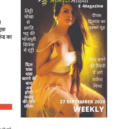
)
 एक
केंड का