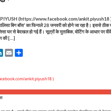
YUSH (https://www.facebook.com/ankit.piyush18 
नालिसा बिग बॉस’ का फिनाले 28 जनवरी को होने जा रहा है। इससे ठीक
लिसा घर से बेदखल हो गई हैं। सूत्रों के मुताबिक, वोटिंग के आधार पर वी
शन की […]
बम गीत तोहरे के मांगिला जानु हुआ रिलीज, दर्शकों का मिल रहा भरपूर प्यार
M
Li
E
S
n
m
h
s
k
ai
ar
e
l
e
acebook.com/ankit.piyush18 )
dI
n
सा
r
ोजपुरी का नया धमाकेदार गाना जल्द, दुबई की खूबसूरत लोकेशन्स पर हो रही है शूटिंग