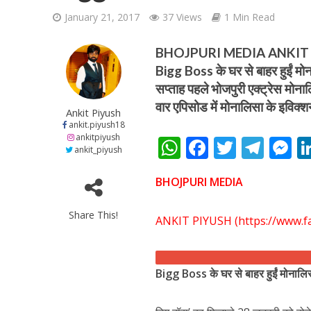
January 21, 2017
37 Views
1 Min Read
BHOJPURI MEDIA ANKIT PI
Bigg Boss के घर से बाहर हुईं मो
सप्ताह पहले भोजपुरी एक्ट्रेस मोना
वार एपिसोड में मोनालिसा के इविक्
शिवानी सिंह का नया बोल
Ankit Piyush
ankit.piyush18
ankitpiyush
W
F
T
T
ankit_piyush
h
ac
w
el
e
BHOJPURI MEDIA
at
e
itt
e
s
s
b
er
gr
e
Share This!
ANKIT PIYUSH (
https://www.f
A
o
a
n
p
o
m
g
Bigg Boss के घर से बाहर हुईं मोनालि
p
k
e
वर्ल्डवाइड रिकॉर्ड्स भ