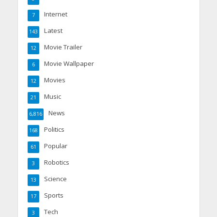
Internet
7
Latest
143
Movie Trailer
12
Movie Wallpaper
6
Movies
12
Music
21
News
6,816
Politics
168
Popular
61
Robotics
3
Science
13
Sports
17
Tech
3