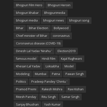
Bhojpuri Film Hero
Bhojpuri Heroin
bhojpuri khabar
Bhojpurimedia
bhojpuri media
bhojpuri news
bhojpuri song
Bihar
Bihar Election
Bollywood
Chief minister of Bihar
coronavirus
Coronavirus disease (COVID-19)
Dinesh Lal Yadav 'Nirahu '
Election2019
famous model
Hindi Film
Kajal Raghwani
Khesari Lal Yadav
Loksabha
Model
Modeling
Mumbai
Patna
Pawan Singh
Politics
Pradeep Pandey 'Chintu '
Pramod Premi
Rakesh Mishra
Ravi Kishan
Ritesh Panday
Ritu Singh
Samar Singh
Sanjay Bhushan
Yash Kumar