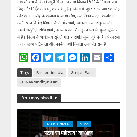
आपको बता दें कि भोजपुरी फिल्‍म ‘जय मां विंध्‍यवासिनी’ के निर्माता जय
सिंह और निर्देशक विष्‍णु शंकर बेलु हैं। फिल्‍म में सुपर स्‍टार अमरीश सिंह
और अंजना सिंह के अलावा प्रकाश जैश, अवांतिका यादव, अलीशा
अली खान विनोद मिश्रा, के के गोस्‍वामी,उमाकांत राय, रींकु भारती,
समर्थ चतुर्वेदी, रश्मि शर्मा ,संजय यादव और गुंजन पंत भी मुख्य भूमिका
में हैं। फिल्‍म के भक्तिमय सुरीले गीत – संगीत मुन्‍ना दुबे के हैं। पीआरओ
संजय भूषण पटियाला और कार्यकारणी निर्माता उमाकांत राय हैं ।
W
F
T
T
M
Li
E
S
h
ac
w
el
e
n
m
h
Tags
Bhojpurimedia
Gunjan Pant
at
e
itt
e
ss
k
ai
ar
Jai Maa Vindhyavasini
s
b
er
gr
e
e
l
e
A
o
a
n
dI
You may also like
p
o
m
g
n
p
k
er
ENTERTAINMENT
NEWS
पटना रंग महोत्सव” का आज