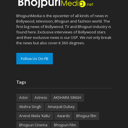
BhojpuriMedia is the epicenter of all kinds of news in
Bollywood, television, Bhojpuri and fashion world. The
first big news of Bollywood, TV and Bhojpuri industry is
found here. Exclusive interviews of Bollywood stars
and their exclusive news is our USP. We not only break
the news but also cover it 360 degrees.
Follow Us On FB
Tags
Actor
Actress
AKSHARA SINGH
Akshra Singh
Amarpali Dubey
Arvind Akela 'Kallu'
Awards
Bhojpui film
Bhojpuri Cinema
Bhojpuri Film