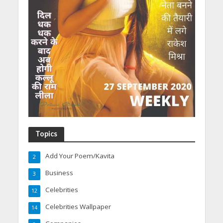
Topics
Add Your Poem/Kavita
2
Business
3
Celebrities
12
Celebrities Wallpaper
14