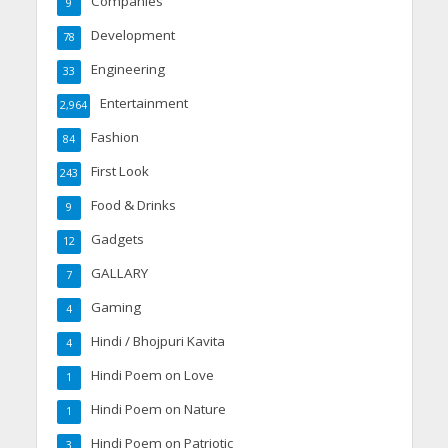
Companies
9
Development
78
Engineering
33
Entertainment
2,964
Fashion
84
First Look
243
Food & Drinks
9
Gadgets
12
GALLARY
7
Gaming
4
Hindi / Bhojpuri Kavita
4
Hindi Poem on Love
1
Hindi Poem on Nature
1
Hindi Poem on Patriotic
3