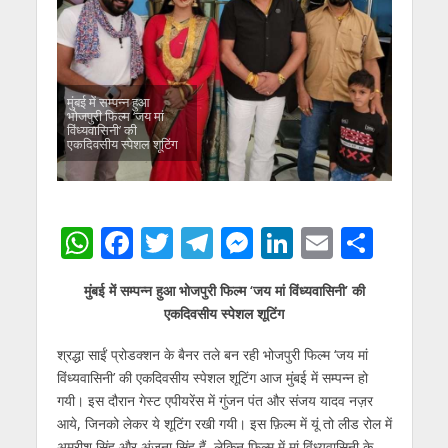
मुंबई में सम्पन्न हुआ
भोजपुरी फिल्‍म ‘जय मां
विंध्‍यवासिनी’ की
एकदिवसीय स्पेशल शूटिंग
W
F
T
T
M
Li
E
S
h
ac
w
el
e
n
m
h
मुंबई में सम्पन्न हुआ भोजपुरी फिल्‍म ‘जय मां विंध्‍यवासिनी’ की
at
e
itt
e
ss
k
ai
ar
एकदिवसीय स्पेशल शूटिंग
s
b
er
gr
e
e
l
e
श्रद्धा साईं प्रोडक्‍शन के बैनर तले बन रही भोजपुरी फिल्‍म ‘जय मां
A
o
a
n
dI
विंध्‍यवासिनी’ की एकदिवसीय स्पेशल शूटिंग आज मुंबई में सम्पन्न हो
p
o
m
g
n
गयी। इस दौरान गेस्ट एपीयरेंस में गुंजन पंत और संजय यादव नज़र
p
k
er
आये, जिनको लेकर ये शूटिंग रखी गयी। इस फ़िल्म में यूं तो लीड रोल में
अमरीश सिंह और अंजना सिंह हैं, लेकिन फ़िल्म में मां विंध्यवासिनी के