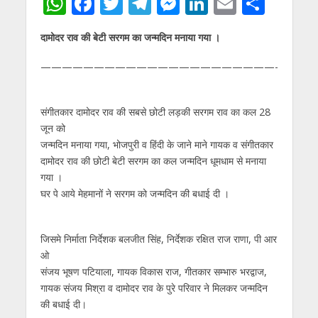
W
F
T
T
M
Li
E
S
h
ac
w
el
e
n
m
h
दामोदर राव की बेटी सरगम का जन्मदिन मनाया गया ।
at
e
itt
e
ss
k
ai
ar
s
b
er
gr
e
e
l
e
——————————————————————-
A
o
a
n
dI
p
o
m
g
n
संगीतकार दामोदर राव की सबसे छोटी लड़की सरगम राव का कल 28
जून को
p
k
er
जन्मदिन मनाया गया, भोजपुरी व हिंदी के जाने माने गायक व संगीतकार
दामोदर राव की छोटी बेटी सरगम का कल जन्मदिन धूमधाम से मनाया
गया ।
घर पे आये मेहमानों ने सरगम को जन्मदिन की बधाई दी ।
जिसमे निर्माता निर्देशक बलजीत सिंह, निर्देशक रक्षित राज राणा, पी आर
ओ
संजय भूषण पटियाला, गायक विकास राज, गीतकार सम्भारु भरद्वाज,
गायक संजय मिश्रा व दामोदर राव के पुरे परिवार ने मिलकर जन्मदिन
की बधाई दी।