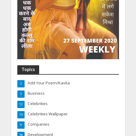
Topics
Add Your Poem/Kavita
2
Business
3
Celebrities
12
Celebrities Wallpaper
14
Companies
9
Development
78