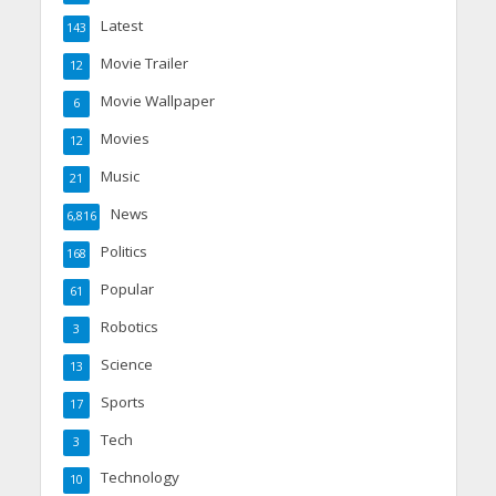
Latest
143
Movie Trailer
12
Movie Wallpaper
6
Movies
12
Music
21
News
6,816
Politics
168
Popular
61
Robotics
3
Science
13
Sports
17
Tech
3
Technology
10