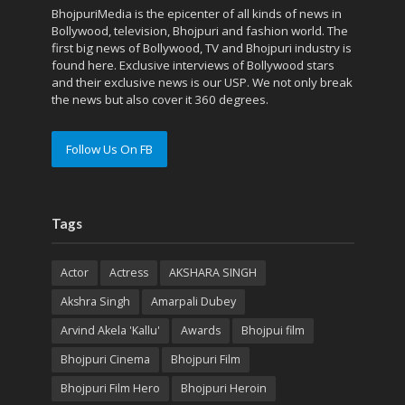
BhojpuriMedia is the epicenter of all kinds of news in
Bollywood, television, Bhojpuri and fashion world. The
first big news of Bollywood, TV and Bhojpuri industry is
found here. Exclusive interviews of Bollywood stars
and their exclusive news is our USP. We not only break
the news but also cover it 360 degrees.
Follow Us On FB
Tags
Actor
Actress
AKSHARA SINGH
Akshra Singh
Amarpali Dubey
Arvind Akela 'Kallu'
Awards
Bhojpui film
Bhojpuri Cinema
Bhojpuri Film
Bhojpuri Film Hero
Bhojpuri Heroin