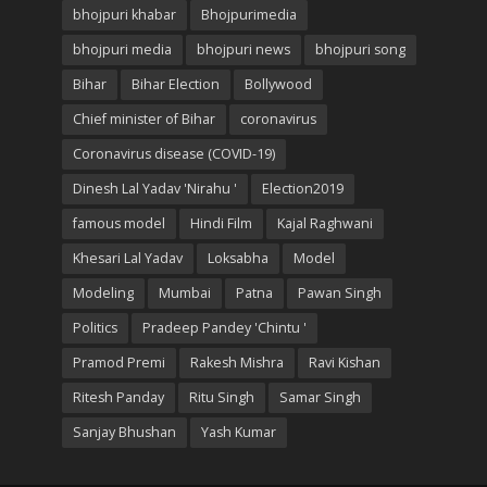
bhojpuri khabar
Bhojpurimedia
bhojpuri media
bhojpuri news
bhojpuri song
Bihar
Bihar Election
Bollywood
Chief minister of Bihar
coronavirus
Coronavirus disease (COVID-19)
Dinesh Lal Yadav 'Nirahu '
Election2019
famous model
Hindi Film
Kajal Raghwani
Khesari Lal Yadav
Loksabha
Model
Modeling
Mumbai
Patna
Pawan Singh
Politics
Pradeep Pandey 'Chintu '
Pramod Premi
Rakesh Mishra
Ravi Kishan
Ritesh Panday
Ritu Singh
Samar Singh
Sanjay Bhushan
Yash Kumar