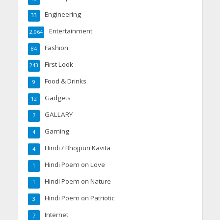
Engineering
33
Entertainment
2,964
Fashion
84
First Look
243
Food & Drinks
9
Gadgets
12
GALLARY
7
Gaming
4
Hindi / Bhojpuri Kavita
4
Hindi Poem on Love
1
Hindi Poem on Nature
1
Hindi Poem on Patriotic
3
Internet
7