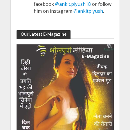
facebook
@ankit.piyush18
or follow
him on instagram
@ankitpiyush
.
Our Latest E-Magazine