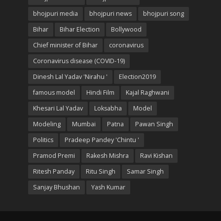
bhojpuri media
bhojpuri news
bhojpuri song
Bihar
Bihar Election
Bollywood
Chief minister of Bihar
coronavirus
Coronavirus disease (COVID-19)
Dinesh Lal Yadav 'Nirahu '
Election2019
famous model
Hindi Film
Kajal Raghwani
Khesari Lal Yadav
Loksabha
Model
Modeling
Mumbai
Patna
Pawan Singh
Politics
Pradeep Pandey 'Chintu '
Pramod Premi
Rakesh Mishra
Ravi Kishan
Ritesh Panday
Ritu Singh
Samar Singh
Sanjay Bhushan
Yash Kumar