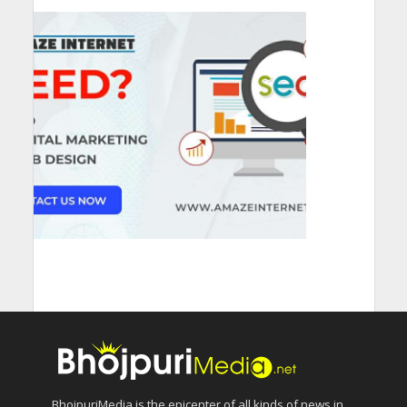
BhojpuriMedia is the epicenter of all kinds of news in