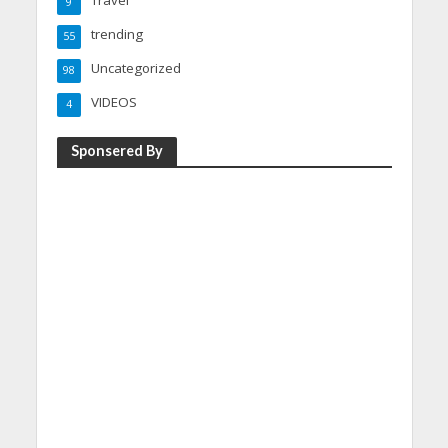
9
trending
55
Uncategorized
98
VIDEOS
4
Sponsered By