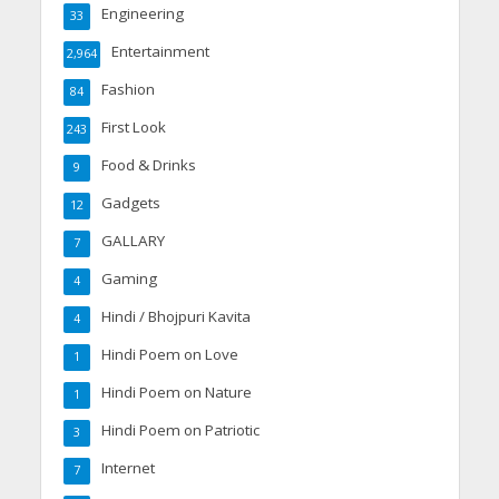
Engineering
33
Entertainment
2,964
Fashion
84
First Look
243
Food & Drinks
9
Gadgets
12
GALLARY
7
Gaming
4
Hindi / Bhojpuri Kavita
4
Hindi Poem on Love
1
Hindi Poem on Nature
1
Hindi Poem on Patriotic
3
Internet
7