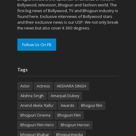
Bollywood, television, Bhojpuri and fashion world. The
first big news of Bollywood, TV and Bhojpuri industry is
found here. Exclusive interviews of Bollywood stars
and their exclusive news is our USP. We not only break
the news but also cover it 360 degrees.
Follow Us On FB
Tags
Actor
Actress
AKSHARA SINGH
Akshra Singh
Amarpali Dubey
Arvind Akela 'Kallu'
Awards
Bhojpui film
Bhojpuri Cinema
Bhojpuri Film
Bhojpuri Film Hero
Bhojpuri Heroin
bhojpuri khabar
Bhojpurimedia