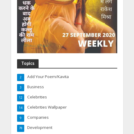
Topics
Add Your Poem/Kavita
2
Business
3
Celebrities
12
Celebrities Wallpaper
14
Companies
9
Development
78