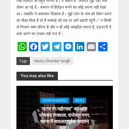
सिंह तक़दीर को बहुत मानती हैं। वे कहती हैं ”तकदीर मुझे यहाँ तक
लेकर आ गई है। बचपन से हिरोइन बनने का कोई सपना नहीं देखा
था। तक़दीर ने चमत्कार दिखाया है। मुझे पापा के नाम को रौशन करने
का मौका मिला है तो मैं सच्चाई की राह पर आगे बढती रहूगी।” न किसी
से गिरकर काम माँगना है और न ही कोई समझौता करना है, इंडस्ट्री में
काम करने का उनका यही रुल है।
W
F
T
T
M
Li
E
S
h
ac
w
el
e
n
m
h
Tags
Neelu Shankar Singh
at
e
itt
e
ss
k
ai
ar
s
b
er
gr
e
e
l
e
You may also like
A
o
a
n
dI
p
o
m
g
n
p
k
er
ENTERTAINMENT
NEWS
पटना रंग महोत्सव” का आज
प्रेमचंद रंगशाला, राजेन्द्र नगर,
पटना में सफलतापूर्वक समापन
हुआ।