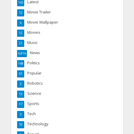
Latest
143
Movie Trailer
12
Movie Wallpaper
6
Movies
12
Music
21
News
6,816
Politics
168
Popular
61
Robotics
3
Science
13
Sports
17
Tech
3
Technology
10
Travel