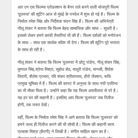
s
b
er
gr
e
e
l
e
आर एन एस फिल्‍म्स प्रोडक्‍शन के बैनर तले बनने वाली भोजपुरी फिल्‍म
A
o
a
n
dI
‘दुलरुवा’ की शूटिंग आज से मुंबई के पनवेल में शुरू हो गई है। फिल्‍म के
p
o
m
g
n
निर्माता रमेश सिंह और निर्देशक चंदन सिंह हैं। फिल्‍म की अभिनेत्री
p
k
er
नीलू शंकर ने बताया कि फिल्‍म बेहद सामाजिक और साफ – सुथरी है।
इसको लेकर हमने काफी तैयारियां भी की हैं। फिल्‍म दर्शकों को मनोरंजन
के साथ – साथ एक सार्थक संदेश भी देगा। फिल्‍म की शूटिंग पूरे भव्‍यता
के साथ हो रही है।
नीलू शंकर ने बताया कि फिल्‍म ‘दुलरुवा’ में छोटू पांडेय, नीलू शंकर सिंह,
कुणाल सिंह,श्रेया मिश्रा, सुबोध सेठ, माधुरी पांडेय, मानसी, शिवेश
तिवारी, शैलेश प्रभात, रवि शंकर श्रीवास्‍तव, हीरो जैक्‍शन, रूचि
प्रमुख भूमिका में हैं। फिल्‍म की कास्‍ट में अनुभव के साथ नयी प्रतिभा
का भी मौका मिला है। उन्‍होंने कहा कि यह फिल्‍म अश्‍लीलता से परे है।
यह हर घर की कहानी है। इसलिए आप फिल्‍म ‘दुलरुवा’ जब रिलीज
होगी, तब जरूर देखें।
वहीं, फिल्‍म के निर्माता रमेश सिंह ने आगे बताया कि फिल्‍म ‘दुलरुवा’ को
हमने जल्‍द ही रिलीज करने की भी सोची है। फिल्‍म की कहानी सत्‍य
प्रकाश मिश्रा (बैरागी) ने लिखी है। संगीत साहिल खान का है।