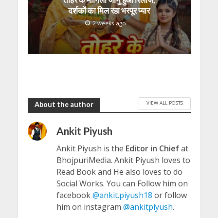
दर्शकों का मिल रहा भरपूर प्यार
2 weeks ago
VIEW ALL POSTS
About the author
Ankit Piyush
Ankit Piyush is the
Editor in Chief
at
BhojpuriMedia. Ankit Piyush loves to
Read Book and He also loves to do
Social Works. You can Follow him on
facebook
@ankit.piyush18
or follow
him on instagram
@ankitpiyush
.