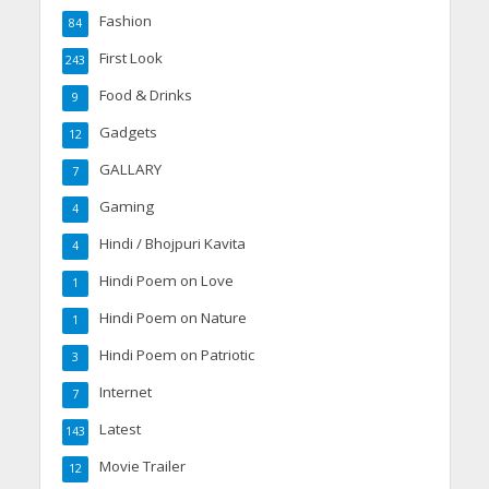
Fashion
84
First Look
243
Food & Drinks
9
Gadgets
12
GALLARY
7
Gaming
4
Hindi / Bhojpuri Kavita
4
Hindi Poem on Love
1
Hindi Poem on Nature
1
Hindi Poem on Patriotic
3
Internet
7
Latest
143
Movie Trailer
12