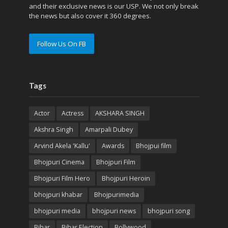
and their exclusive news is our USP. We not only break
the news but also cover it 360 degrees.
Follow Us On FB
Tags
Actor
Actress
AKSHARA SINGH
Akshra Singh
Amarpali Dubey
Arvind Akela 'Kallu'
Awards
Bhojpui film
Bhojpuri Cinema
Bhojpuri Film
Bhojpuri Film Hero
Bhojpuri Heroin
bhojpuri khabar
Bhojpurimedia
bhojpuri media
bhojpuri news
bhojpuri song
Bihar
Bihar Election
Bollywood