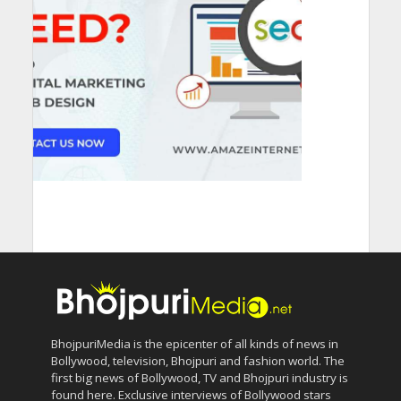
BhojpuriMedia is the epicenter of all kinds of news in
Bollywood, television, Bhojpuri and fashion world. The
first big news of Bollywood, TV and Bhojpuri industry is
found here. Exclusive interviews of Bollywood stars