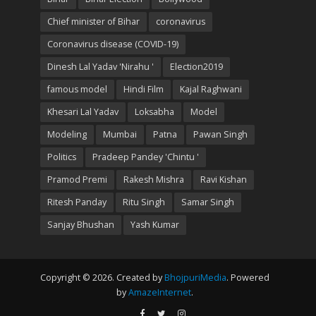
Chief minister of Bihar
coronavirus
Coronavirus disease (COVID-19)
Dinesh Lal Yadav 'Nirahu '
Election2019
famous model
Hindi Film
Kajal Raghwani
Khesari Lal Yadav
Loksabha
Model
Modeling
Mumbai
Patna
Pawan Singh
Politics
Pradeep Pandey 'Chintu '
Pramod Premi
Rakesh Mishra
Ravi Kishan
Ritesh Panday
Ritu Singh
Samar Singh
Sanjay Bhushan
Yash Kumar
Copyright © 2026. Created by
BhojpuriMedia
. Powered
by
AmazeInternet
.