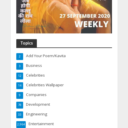
Topics
Add Your Poem/Kavita
2
Business
3
Celebrities
12
Celebrities Wallpaper
14
Companies
9
Development
78
Engineering
33
Entertainment
2,964