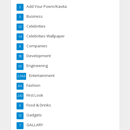
Add Your Poem/Kavita
2
Business
3
Celebrities
12
Celebrities Wallpaper
14
Companies
9
Development
78
Engineering
33
Entertainment
2,964
Fashion
84
First Look
243
Food & Drinks
9
Gadgets
12
GALLARY
7