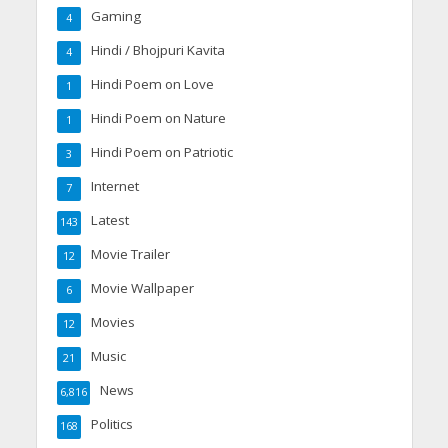
Gaming
4
Hindi / Bhojpuri Kavita
4
Hindi Poem on Love
1
Hindi Poem on Nature
1
Hindi Poem on Patriotic
3
Internet
7
Latest
143
Movie Trailer
12
Movie Wallpaper
6
Movies
12
Music
21
News
6,816
Politics
168