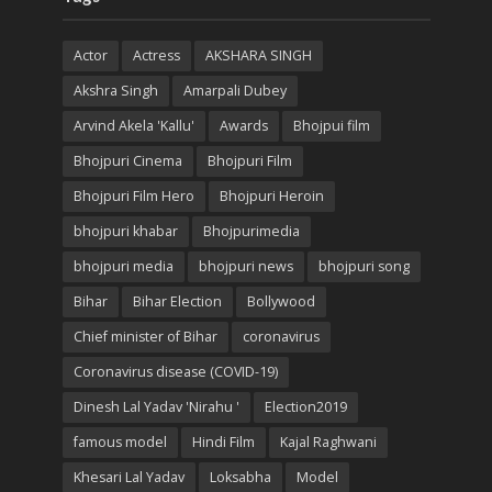
Actor
Actress
AKSHARA SINGH
Akshra Singh
Amarpali Dubey
Arvind Akela 'Kallu'
Awards
Bhojpui film
Bhojpuri Cinema
Bhojpuri Film
Bhojpuri Film Hero
Bhojpuri Heroin
bhojpuri khabar
Bhojpurimedia
bhojpuri media
bhojpuri news
bhojpuri song
Bihar
Bihar Election
Bollywood
Chief minister of Bihar
coronavirus
Coronavirus disease (COVID-19)
Dinesh Lal Yadav 'Nirahu '
Election2019
famous model
Hindi Film
Kajal Raghwani
Khesari Lal Yadav
Loksabha
Model