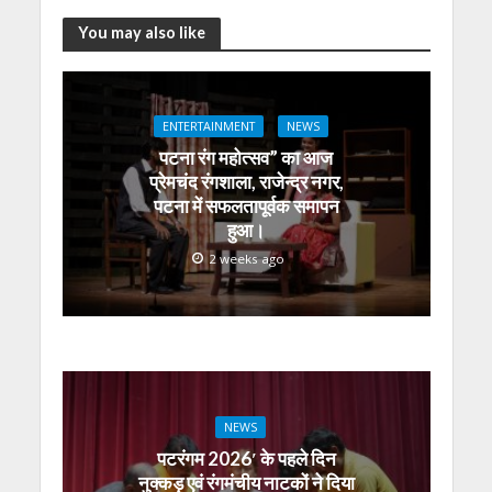
h
ac
w
el
e
n
m
h
at
e
itt
e
ss
k
ai
ar
You may also like
s
b
er
gr
e
e
l
e
A
o
a
n
dI
ENTERTAINMENT
NEWS
p
o
m
g
n
पटना रंग महोत्सव” का आज
p
k
er
प्रेमचंद रंगशाला, राजेन्द्र नगर,
पटना में सफलतापूर्वक समापन
हुआ।
2 weeks ago
NEWS
पटरंगम 2026′ के पहले दिन
नुक्कड़ एवं रंगमंचीय नाटकों ने दिया