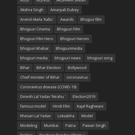
Actor
Actress
AKSHARA SINGH
Akshra Singh
Amarpali Dubey
Arvind Akela 'Kallu'
Awards
Bhojpui film
Bhojpuri Cinema
Bhojpuri Film
Bhojpuri Film Hero
Bhojpuri Heroin
bhojpuri khabar
Bhojpurimedia
bhojpuri media
bhojpuri news
bhojpuri song
Bihar
Bihar Election
Bollywood
Chief minister of Bihar
coronavirus
Coronavirus disease (COVID-19)
Dinesh Lal Yadav 'Nirahu '
Election2019
famous model
Hindi Film
Kajal Raghwani
Khesari Lal Yadav
Loksabha
Model
Modeling
Mumbai
Patna
Pawan Singh