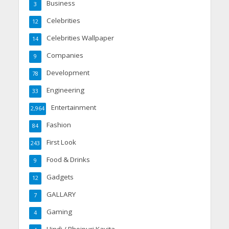
Business
3
Celebrities
12
Celebrities Wallpaper
14
Companies
9
Development
78
Engineering
33
Entertainment
2,964
Fashion
84
First Look
243
Food & Drinks
9
Gadgets
12
GALLARY
7
Gaming
4