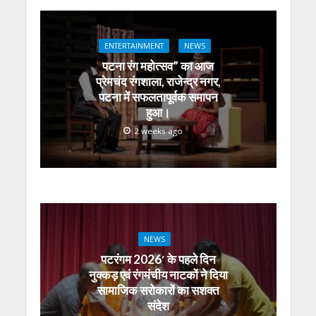
s
b
er
gr
e
e
l
e
A
o
a
n
dI
ENTERTAINMENT
NEWS
p
o
m
g
n
पटना रंग महोत्सव” का आज
p
k
er
प्रेमचंद रंगशाला, राजेन्द्र नगर,
पटना में सफलतापूर्वक समापन
हुआ।
2 weeks ago
NEWS
पटरंगम 2026′ के पहले दिन
नुक्कड़ एवं रंगमंचीय नाटकों ने दिया
सामाजिक सरोकारों का सशक्त
संदेश