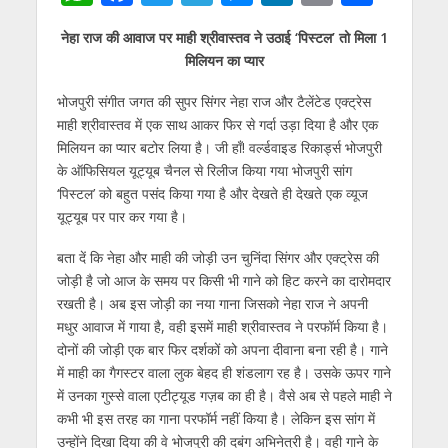
h
ac
w
el
e
n
m
h
नेहा राज की आवाज पर माही श्रीवास्तव ने उठाई ‘पिस्टल’ तो मिला 1
at
e
itt
e
ss
k
ai
ar
मिलियन का प्यार
s
b
er
gr
e
e
l
e
भोजपुरी संगीत जगत की सुपर सिंगर नेहा राज और टैलेंटेड एक्ट्रेस
A
o
a
n
dI
माही श्रीवास्तव में एक साथ आकर फिर से गर्दा उड़ा दिया है और एक
p
o
m
g
n
मिलियन का प्यार बटोर लिया है। जी हाँ! वर्ल्डवाइड रिकार्ड्स भोजपुरी
p
k
er
के ऑफिसियल यूट्यूब चैनल से रिलीज किया गया भोजपुरी सांग
‘पिस्टल’ को बहुत पसंद किया गया है और देखते ही देखते एक व्यूज
यूट्यूब पर पार कर गया है।
बता दें कि नेहा और माही की जोड़ी उन चुनिंदा सिंगर और एक्ट्रेस की
जोड़ी है जो आज के समय पर किसी भी गाने को हिट करने का दारोमदार
रखती है। अब इस जोड़ी का नया गाना जिसको नेहा राज ने अपनी
मधुर आवाज में गाया है, वही इसमें माही श्रीवास्तव ने परफॉर्म किया है।
दोनों की जोड़ी एक बार फिर दर्शकों को अपना दीवाना बना रही है। गाने
में माही का गैगस्टर वाला लुक बेहद ही शंडलाग रह है। उसके ऊपर गाने
में उनका गुस्से वाला एटीट्यूड गज़ब का ही है। वैसे अब से पहले माही ने
कभी भी इस तरह का गाना परफॉर्म नहीं किया है। लेकिन इस सांग में
उन्होंने दिखा दिया की वे भोजपुरी की दबंग अभिनेत्री है। वही गाने के