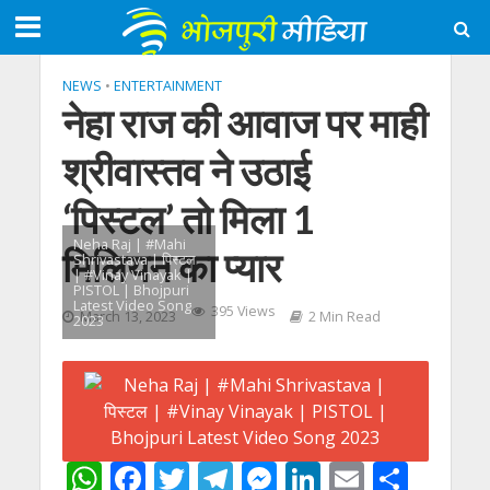
NEWS
•
ENTERTAINMENT
नेहा राज की आवाज पर माही
श्रीवास्तव ने उठाई
‘पिस्टल’ तो मिला 1
Neha Raj | #Mahi
मिलियन का प्यार
Shrivastava | पिस्टल
| #Vinay Vinayak |
PISTOL | Bhojpuri
Latest Video Song
395 Views
March 13, 2023
2 Min Read
2023
W
F
T
T
M
Li
E
S