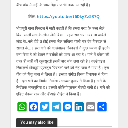
बीच बीच मे माही के साथ नेहा राज भी नजर आ रही है।
लिंकः
https://youtu.be/t6DkyZz5B7Q
भोजपुरी गाना पिस्टल में माही कहती है कि हमरा मरद के फसा लेले
बिया..लाली लगा के लोभा लेले बिया… रहस रात भर गायब ना आवेले
लौट के..भले होई त होई हमरा जेल सखिया गोली मार देब पिस्टल से
सावत के…। इस गाने को वर्ल्डवाइड रिकार्ड्स ने कुछ ज्यादा ही हटके
बना दिया है जो देखने मे दर्शकों को पसंद आ रहा है। गाने में हमेशा की
तरह ही माही की खूबसूरती इसमें चार चांद लगा रही है। वर्ल्डवाइड
रिकार्ड्स भोजपुरी प्रस्तुत ‘पिस्टल’ गाने को नेहा राज ने गाया है। इस
गीत को पिंकू बाबा ने लिखा है। इसका संगीत विनय विनायक ने दिया
है। इस गाने का निर्माण निर्माता रत्नाकर कुमार ने किया है। गाने के
निर्देशक भोजपुरिया है। इसकी कोरियोग्राफर गोल्डी-बॉबी हैं। गाने को
एडिट पंकज साय और डीआई रोहित ने किया है।
W
F
T
T
M
Li
E
S
h
ac
w
el
e
n
m
h
at
e
itt
e
ss
k
ai
ar
You may also like