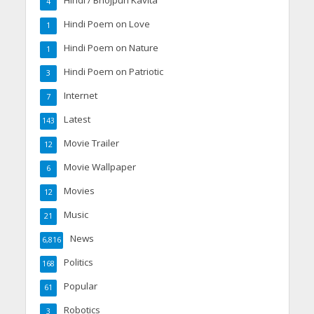
Hindi / Bhojpuri Kavita
4
Hindi Poem on Love
1
Hindi Poem on Nature
1
Hindi Poem on Patriotic
3
Internet
7
Latest
143
Movie Trailer
12
Movie Wallpaper
6
Movies
12
Music
21
News
6,816
Politics
168
Popular
61
Robotics
3