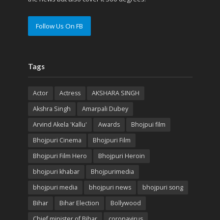
Follow Us On FB
Tags
Actor
Actress
AKSHARA SINGH
Akshra Singh
Amarpali Dubey
Arvind Akela 'Kallu'
Awards
Bhojpui film
Bhojpuri Cinema
Bhojpuri Film
Bhojpuri Film Hero
Bhojpuri Heroin
bhojpuri khabar
Bhojpurimedia
bhojpuri media
bhojpuri news
bhojpuri song
Bihar
Bihar Election
Bollywood
Chief minister of Bihar
coronavirus