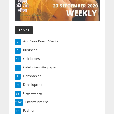
Topics
Add Your Poem/Kavita
2
Business
3
Celebrities
12
Celebrities Wallpaper
14
Companies
9
Development
78
Engineering
33
Entertainment
2,964
Fashion
84