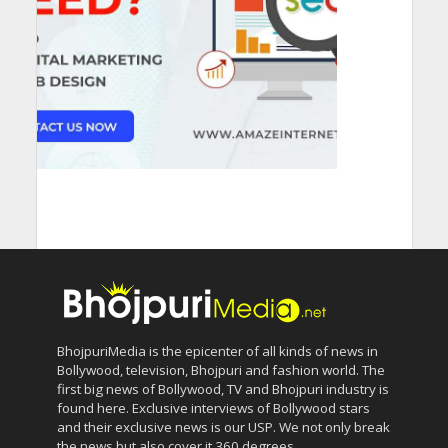
BhojpuriMedia is the epicenter of all kinds of news in
Bollywood, television, Bhojpuri and fashion world. The
first big news of Bollywood, TV and Bhojpuri industry is
found here. Exclusive interviews of Bollywood stars
and their exclusive news is our USP. We not only break
the news but also cover it 360 degrees.