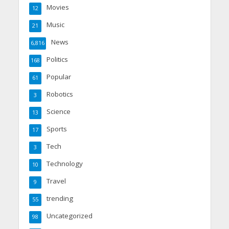
Movies
12
Music
21
News
6,816
Politics
168
Popular
61
Robotics
3
Science
13
Sports
17
Tech
3
Technology
10
Travel
9
trending
55
Uncategorized
98