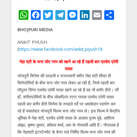
W
F
T
T
M
Li
E
S
h
ac
w
el
e
n
m
h
BHOJPURI MEDIA
at
e
itt
e
ss
k
ai
ar
s
b
er
gr
e
e
l
e
ANKIT PIYUSH
(
https://www.facebook.com/ankit.piyush18
A
o
a
n
dI
p
o
m
g
n
नेहा श्री के चना जोर गरम को खाने आ रहे हैं पहली बार प्रमोद प्रेमी
यादव
p
k
er
भोजपुरी सिनेमा की लाडली व राजस्थानी क्वीन नेहा श्री शीघ्र ही
सिनेप्रेमियों के बीच चना जोर गरम लेकर आ रही हैं, जिसे पहली बार
पॉपुलर सिंगर प्रमोद प्रेमी यादव खाने आ रहे हैं वह भी बतौर हीरो। जी
हाँ, संगीतप्रेमियों के बीच लोकप्रिय स्टार गायक प्रमोद प्रेमी यादव
पहली बार बतौर हीरो सिनेमा के रुपहले पर्दे पर धमाकेदार पदार्पण कर
रहे हैं मसालेदार भोजपुरी फिल्म चना जोर गरम से। इस फिल्म में केंद्रीय
भूमिका में नेहा श्री, प्रमोद प्रेमी यादव के अलावा पूनम दूबे, आदित्य
ओझा, कृष्णा कुमार, कौशल शर्मा, आर के गोस्वामी आदि हैं। गौरतलब है
कि नेहाश्री इंटरटेनमेंट के बैनर तले निर्मित फिल्म चना जोर गरम की