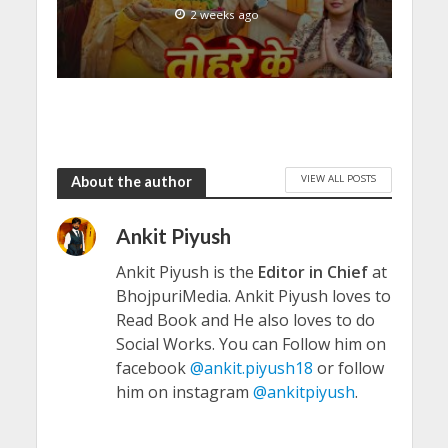
2 weeks ago
VIEW ALL POSTS
About the author
Ankit Piyush
Ankit Piyush is the
Editor in Chief
at
BhojpuriMedia. Ankit Piyush loves to
Read Book and He also loves to do
Social Works. You can Follow him on
facebook
@ankit.piyush18
or follow
him on instagram
@ankitpiyush
.