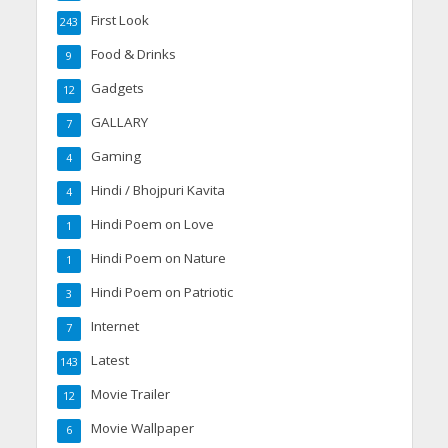
First Look
243
Food & Drinks
9
Gadgets
12
GALLARY
7
Gaming
4
Hindi / Bhojpuri Kavita
4
Hindi Poem on Love
1
Hindi Poem on Nature
1
Hindi Poem on Patriotic
3
Internet
7
Latest
143
Movie Trailer
12
Movie Wallpaper
6