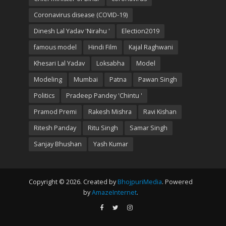
Coronavirus disease (COVID-19)
Dinesh Lal Yadav 'Nirahu '
Election2019
famous model
Hindi Film
Kajal Raghwani
Khesari Lal Yadav
Loksabha
Model
Modeling
Mumbai
Patna
Pawan Singh
Politics
Pradeep Pandey 'Chintu '
Pramod Premi
Rakesh Mishra
Ravi Kishan
Ritesh Panday
Ritu Singh
Samar Singh
Sanjay Bhushan
Yash Kumar
Copyright © 2026. Created by
BhojpuriMedia
. Powered
by
AmazeInternet
.