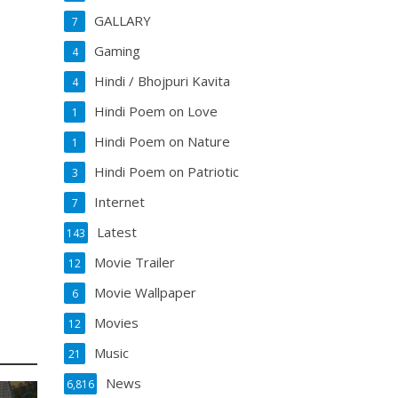
GALLARY
7
Gaming
4
Hindi / Bhojpuri Kavita
4
Hindi Poem on Love
1
Hindi Poem on Nature
1
Hindi Poem on Patriotic
3
Internet
7
Latest
143
Movie Trailer
12
Movie Wallpaper
6
Movies
12
Music
21
News
6,816