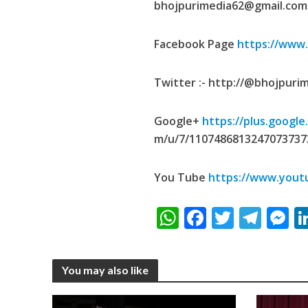
bhojpurimedia62@gmail.com
नेहा म्यूजिक वर्ल्ड पर
Facebook Page
https://www
Twitter :- http://@bhojpuri
Google+
https://plus.google
m/u/7/1107486813247073737
You Tube
https://www.yout
साजिद नाडियाडवाला के 
W
F
T
T
h
ac
w
el
e
at
e
itt
e
s
You may also like
s
b
er
gr
e
A
o
a
n