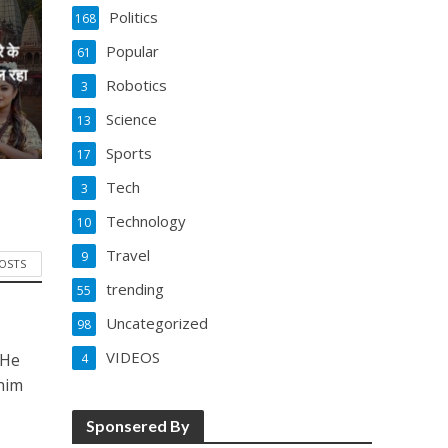
Politics
168
Popular
े के
61
ल रहा
Robotics
3
Science
13
Sports
17
Tech
3
Technology
10
Travel
9
POSTS
trending
55
Uncategorized
98
VIDEOS
 He
4
him
Sponsered By