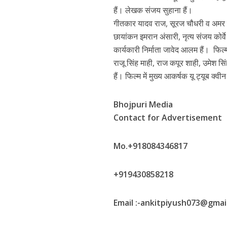
p
k
e
हैं। लेखक संजय सुहाना हैं।
गीतकार यादव राज, सूरज चौधरी व अमर बह
छायांकन इमरान अंसारी, नृत्य संजय कोर
कार्यकारी निर्माता जावेद आलम हैं। फिल्म
राजू सिंह माही, राज कपूर शाही, उमेश सि
हैं। फिल्म में मुख्य आकर्षक यू ट्यूब क्वीन
Bhojpuri Media
पवन सिंह का बॉलीवुड म
Contact for Advertisement
Mo.+918084346817
+919430858218
Email :-ankitpiyush073@gmai