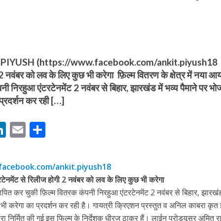
IYUSH (https://www.facebook.com/ankit.piyush18
2 नवंबर को लव के लिए कुछ भी करेगा फ़िल्म वितरण के क्षेत्र में नया आ
बम गीत तोहरे के मांगिला जानु हुआ रिलीज, दर्शकों का मिल रहा भरपूर प्यार
 निरहुआ एंटरटेनमेंट 2 नवंबर से बिहार, झारखंड में भव्य पैमाने पर भोज
प्रदर्शन कर रही […]
M
Li
E
S
n
m
h
s
k
ai
ar
facebook.com/ankit.piyush18
e
l
e
टेनमेंट से रिलीज होगी 2 नवंबर को लव के लिए कुछ भी करेगा
dI
थापित कर चुकी फ़िल्म वितरक कंपनी निरहुआ एंटरटेनमेंट 2 नवंबर से बिहार, झारखंड 
ोजपुरी का नया धमाकेदार गाना जल्द, दुबई की खूबसूरत लोकेशन्स पर हो रही है शूटिंग
n
 भी करेगा का प्रदर्शन कर रही है। गायत्री क्रिएशन प्रस्तुत व अनिल काबरा कृत
द्वारा निर्मित की गई इस फिल्म के निर्देशक धीरज ठाकुर हैं। लाईन प्रोड्यूसर अमित 