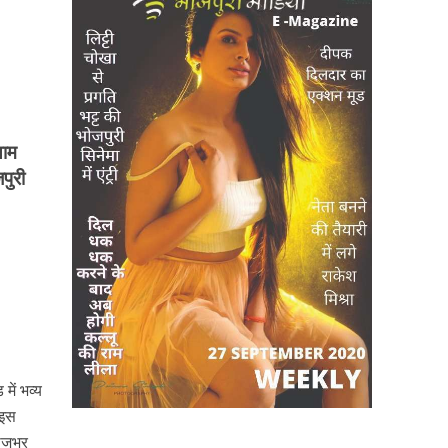
याम
पुरी
में भव्य
 इस
राजभर