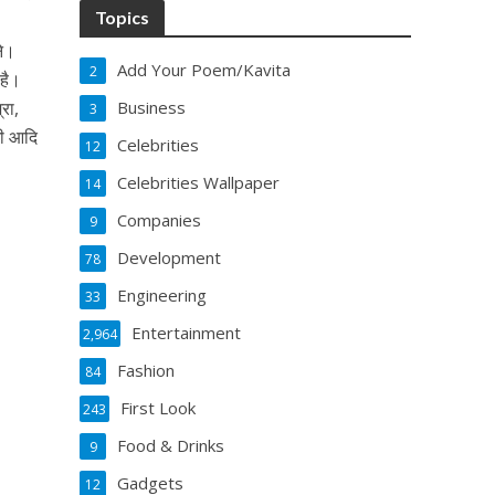
Topics
ने।
Add Your Poem/Kavita
2
 है।
्रा,
Business
3
मी आदि
Celebrities
12
Celebrities Wallpaper
14
Companies
9
Development
78
Engineering
33
Entertainment
2,964
Fashion
84
First Look
243
Food & Drinks
9
Gadgets
12