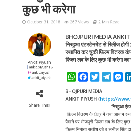
कुछ भी करेगा
October 31, 2018
267 Views
2 Min Read
BHOJPURI MEDIA ANKIT P
निरहुआ एंटरटेनमेंट से रिलीज होगी 
शिवानी सिंह का नया बोल
स्थापित कर चुकी फ़िल्म वितरक कंपनी
फिल्म लव के लिए कुछ भी करेगा का 
Ankit Piyush
ankit.piyush18
ankitpiyush
W
F
T
T
ankit_piyush
h
ac
w
el
e
BHOJPURI MEDIA
at
e
itt
e
s
ANKIT PIYUSH (
https://www.
s
b
er
gr
e
Share This!
निरहुआ एंटर
A
o
a
n
फ़िल्म वितरण के क्षेत्र में नया आयाम स्
वर्ल्डवाइड रिकॉर्ड्स भ
p
o
m
g
पैमाने पर भोजपुरी फिल्म लव के लिए कुछ
फिल्म निर्माता सतीश दूबे व सुनील सिंह 