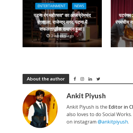
p
o
m
g
ENTERTAINMENT
NEWS
p
k
e
पटना रंग महोत्सव” का आज प्रेमचंद
पटरंगम 2
कुलदीप कुमार की “गौर
रंगशाला, राजेन्द्र नगर, पटना में
रंगमंचीय न
सफलतापूर्वक समापन हुआ।
2 weeks ago
About the author
Ankit Piyush
‘शेल्टर होम’ के एक सीन 
Ankit Piyush is the
Editor in C
also loves to do Social Works
on instagram
@ankitpiyush
.