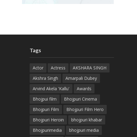
Tags
Actor
Actress
AKSHARA SINGH
Akshra Singh
Amarpali Dubey
Arvind Akela 'Kallu'
Awards
Bhojpui film
Bhojpuri Cinema
Bhojpuri Film
Bhojpuri Film Hero
Bhojpuri Heroin
bhojpuri khabar
Bhojpurimedia
bhojpuri media