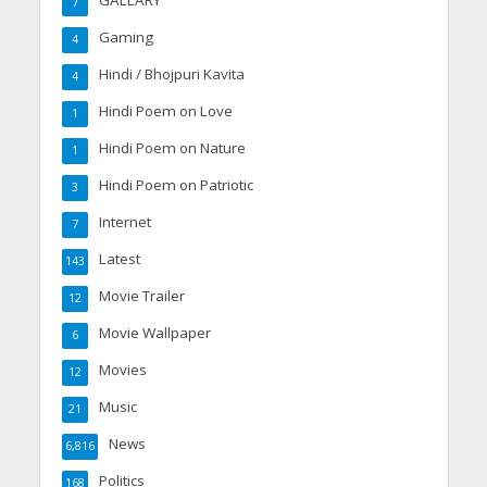
7
Gaming
4
Hindi / Bhojpuri Kavita
4
Hindi Poem on Love
1
Hindi Poem on Nature
1
Hindi Poem on Patriotic
3
Internet
7
Latest
143
Movie Trailer
12
Movie Wallpaper
6
Movies
12
Music
21
News
6,816
Politics
168