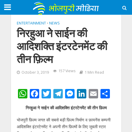
ENTERTAINMENT
•
NEWS
निरहुआ ने साईन की
आदिशक्ति इंटरटेनमेंट की
तीन फ़िल्म
157 Views
October 3, 2019
1 Min Read
W
F
T
T
M
Li
E
S
h
ac
w
el
e
n
m
h
निरहुआ ने साईन की आदिशक्ति इंटरटेनमेंट की तीन फ़िल्म
at
e
itt
e
ss
k
ai
ar
s
b
er
gr
e
e
l
e
भोजपुरी फ़िल्म जगत की सबसे बड़ी फ़िल्म निर्माण व फ़ायनेंस कम्पनी
आदिशक्ति इंटरटेनमेंट ने अपनी तीन फ़िल्मों के लिए जुबली स्टार
A
o
a
n
dI