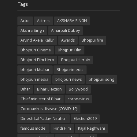
Tags
Actor
Actress
AKSHARA SINGH
Akshra Singh
Amarpali Dubey
Arvind Akela 'Kallu'
Awards
Bhojpui film
Bhojpuri Cinema
Bhojpuri Film
Bhojpuri Film Hero
Bhojpuri Heroin
bhojpuri khabar
Bhojpurimedia
bhojpuri media
bhojpuri news
bhojpuri song
Bihar
Bihar Election
Bollywood
Chief minister of Bihar
coronavirus
Coronavirus disease (COVID-19)
Dinesh Lal Yadav 'Nirahu '
Election2019
famous model
Hindi Film
Kajal Raghwani