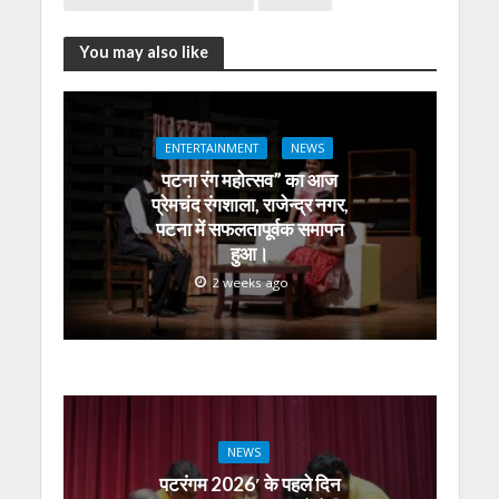
p
o
m
g
n
p
k
er
You may also like
ENTERTAINMENT
NEWS
पटना रंग महोत्सव” का आज
प्रेमचंद रंगशाला, राजेन्द्र नगर,
पटना में सफलतापूर्वक समापन
हुआ।
2 weeks ago
NEWS
पटरंगम 2026′ के पहले दिन