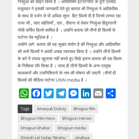
निरहुआ को साइन किया है । आदिशक्ति इंटरटेनमेंट के दुर्गा प्रसाद
p
o
m
g
n
मज़ूमदार ने इसकी जानकारी देते हुए बताया की निरहुआ ने आदिशक्ति
p
k
er
के साथ दो दर्जन से भी अधिक सुपर हिट फ़िल्मे दी है जिनमे लागल रहा
राजा जी , सात सहेलियाँ , दाग़ , दीवाना से लेकर निरहुआ हिंदुस्तानी
जैसी चर्चित फ़िल्मे शामिल है । उन्होंने बताया की तीनों ही फ़िल्मों के
पार्टनर वेब म्यूज़िक है ।
उन्होंने आगे बताया की यह सुखद संयोग है की निरहुआ और आदिशक्ति
की सभी फ़िल्मों ने काफ़ी अच्छा व्यवसाय किया है । उन्होंने तीनों फ़िल्मों
के बारे में ज़्यादा ख़ुलासा नहीं करते हुए सिर्फ़ इतना बताया की एक फ़िल्म
के निर्देशक रवि सिन्हा हैं । जल्द ही तीनों फ़िल्मों के अन्य प्रमुख
कलाकारों और टकनिशियनो के नाम की घोषणा की जाएगी ।तीनों ही
फ़िल्मों की मीडिया पार्टनर UNN media है ।
W
F
T
T
M
Li
E
S
h
ac
w
el
e
n
m
h
Tags
Amarpali Dubey
Bhojpui film
at
e
itt
e
ss
k
ai
ar
Bhojpuri Film Hero
Bhojpuri Heroin
s
b
er
gr
e
e
l
e
bhojpuri khabar
bhojpuri media
A
o
a
n
dI
Dinesh Lal Yadav 'Nirahu '
nirahua