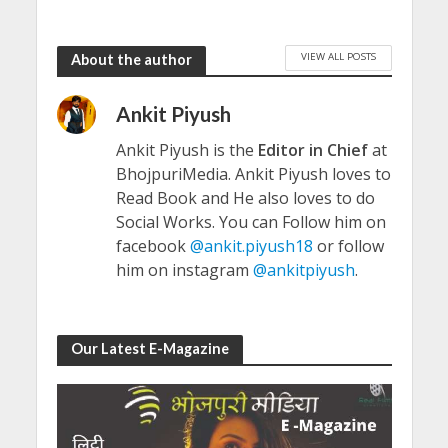
VIEW ALL POSTS
About the author
Ankit Piyush
Ankit Piyush is the
Editor in Chief
at
BhojpuriMedia. Ankit Piyush loves to
Read Book and He also loves to do
Social Works. You can Follow him on
facebook
@ankit.piyush18
or follow
him on instagram
@ankitpiyush
.
Our Latest E-Magazine