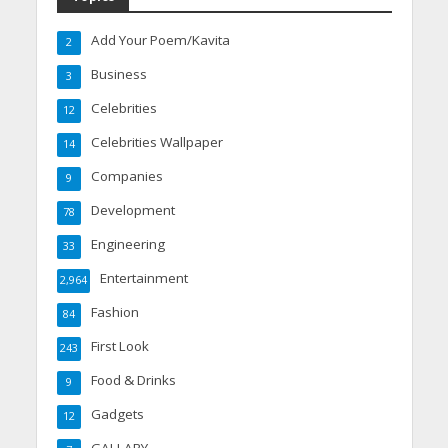
Add Your Poem/Kavita
2
Business
3
Celebrities
12
Celebrities Wallpaper
14
Companies
9
Development
78
Engineering
33
Entertainment
2,964
Fashion
84
First Look
243
Food & Drinks
9
Gadgets
12
GALLARY