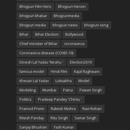
Bhojpuri Film Hero
Bhojpuri Heroin
bhojpuri khabar
Bhojpurimedia
bhojpuri media
bhojpuri news
bhojpuri song
Bihar
Bihar Election
Bollywood
Chief minister of Bihar
coronavirus
Coronavirus disease (COVID-19)
Dinesh Lal Yadav 'Nirahu '
Election2019
famous model
Hindi Film
Kajal Raghwani
Khesari Lal Yadav
Loksabha
Model
Modeling
Mumbai
Patna
Pawan Singh
Politics
Pradeep Pandey 'Chintu '
Pramod Premi
Rakesh Mishra
Ravi Kishan
Ritesh Panday
Ritu Singh
Samar Singh
Sanjay Bhushan
Yash Kumar