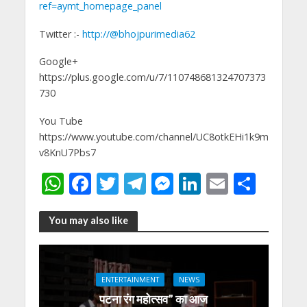
ref=aymt_homepage_panel
Twitter :-
http://@bhojpurimedia62
Google+
https://plus.google.com/u/7/110748681324707373
730
You Tube
https://www.youtube.com/channel/UC8otkEHi1k9m
v8KnU7Pbs7
W
F
T
T
M
Li
E
S
h
ac
w
el
e
n
m
h
at
e
itt
e
ss
k
ai
ar
You may also like
s
b
er
gr
e
e
l
e
A
o
a
n
dI
ENTERTAINMENT
NEWS
p
o
m
g
n
पटना रंग महोत्सव” का आज