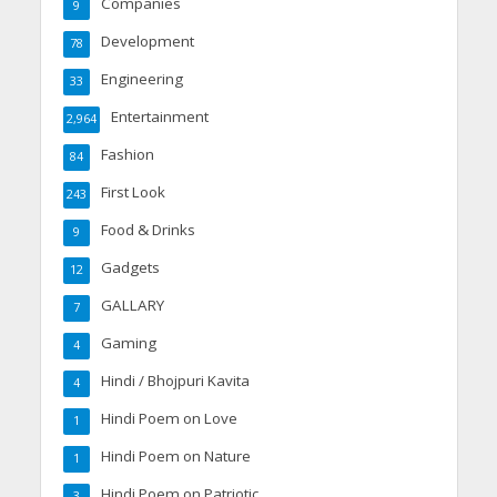
Companies
9
Development
78
Engineering
33
Entertainment
2,964
Fashion
84
First Look
243
Food & Drinks
9
Gadgets
12
GALLARY
7
Gaming
4
Hindi / Bhojpuri Kavita
4
Hindi Poem on Love
1
Hindi Poem on Nature
1
Hindi Poem on Patriotic
3