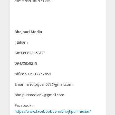
फिल्म में पवन सिंह नजर आएँगे .
Bhojpuri Media
( Bihar )
Mo.08084346817
09430858218
office :- 06212252458
Email :-ankitpiyush073@gmail.com.
bhojpurimedia62@gmail.com
Facebook :-
https://www.facebook.com/bhojhpurimedia/?