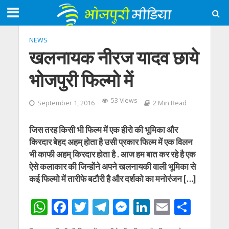
NEWS
खलनायक नीरज यादव छाये
भोजपुरी फिल्मो में
53 Views
September 1, 2016
2 Min Read
जिस तरह किसी भी फिल्म में एक हीरो की भूमिका और
किरदार बेहद अहम् होता है उसी प्रकार फिल्म में एक विलन
भी काफी अहम् किरदार होता है . आज हम बात कर रहे है एक
ऐसे कलाकार की जिन्होंने अपने खलनायकी वाली भूमिका से
कई फिल्मो में तारीफे बटौरी है और दर्शको का मनोरंजन […]
W
F
T
T
M
Li
E
S
h
ac
w
el
e
n
m
h