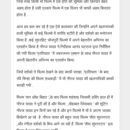
जिस तरह किसी भी फिल्म में एक हीरो की भूमिका और किरदार बेहद
at
e
itt
e
ss
k
ai
ar
अहम् होता है उसी प्रकार फिल्म में एक विलन भी काफी अहम् किरदार
s
b
er
gr
e
e
l
e
होता है .
A
o
a
n
dI
आज हम बात कर रहे है एक ऐसे कलाकार की जिन्होंने अपने खलनायकी
p
o
m
g
n
वाली भूमिका से कई फिल्मो में तारीफे बटौरी है और दर्शको का मनोरंजन
p
k
er
किया है .कई सुपरहिट भोजपुरी फिल्मो में अपने बेहतरीन अभिनय का
प्रदर्शन किया है नीरज यादव ने.निर्देशक आनंद घटराज द्वारा निर्देशित
की गयी फिल्म ‘प्रतिघात ‘ में जबरजस्त एक्शन के साथ नीरज यादव में
अपनी बेहतरीन अभिनय का प्रदर्शन किया.
जिसे दर्शको ने फिल्म देखने के बाद काफी सराहा .’प्रतिघात ‘ के बाद
रवि सिन्हा की फिल्म ‘हथकड़ी ‘ में भी नीरज यादव की खलनायिकी काफी
सराही गयी .
फिल्म ‘सन ऑफ़ बिहार ‘,के बाद फिल्म शहंशाह जिसकी डबिंग हाल ही में
नीरज यादव ने पूरी की है और फिल्म ,मोहब्बत जिंदाबाद ‘ की शूटिंग
नीरज यादव इन दिनों कर रहे है और इन फिल्मो में भी वे अपना जलवा
बिखेरने आ रहे है .नीरज यादव की बहुत जल्द फिल्म ‘सैया सुपरस्टार
,और रंगीला दर्शको के बिच आने जा रही है .फिल्म ‘सैया सुपरस्टार ‘ इस