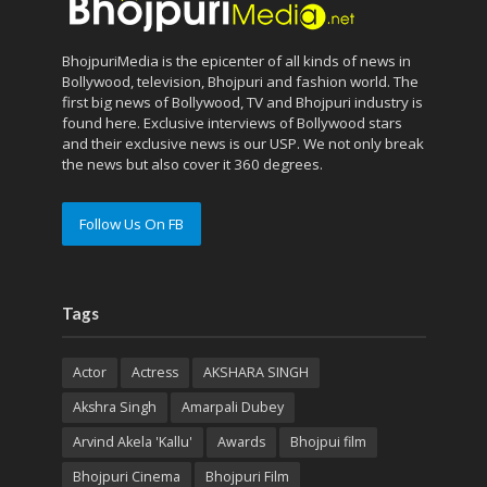
BhojpuriMedia is the epicenter of all kinds of news in
Bollywood, television, Bhojpuri and fashion world. The
first big news of Bollywood, TV and Bhojpuri industry is
found here. Exclusive interviews of Bollywood stars
and their exclusive news is our USP. We not only break
the news but also cover it 360 degrees.
Follow Us On FB
Tags
Actor
Actress
AKSHARA SINGH
Akshra Singh
Amarpali Dubey
Arvind Akela 'Kallu'
Awards
Bhojpui film
Bhojpuri Cinema
Bhojpuri Film