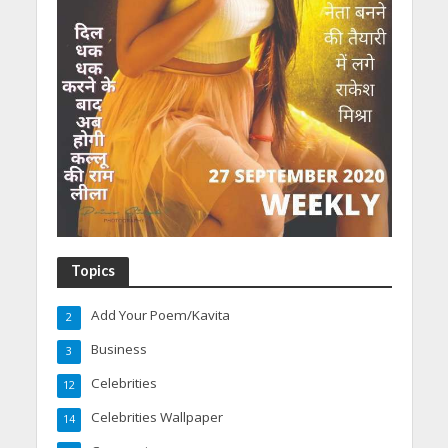
Topics
Add Your Poem/Kavita
2
Business
3
Celebrities
12
Celebrities Wallpaper
14