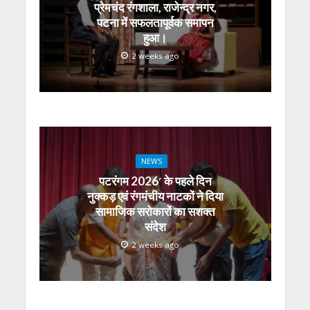
p
k
er
प्रेमचंद रंगशाला, राजेन्द्र नगर,
पटना में सफलतापूर्वक समापन
हुआ।
2 weeks ago
NEWS
पटरंगम 2026′ के पहले दिन
नुक्कड़ एवं रंगमंचीय नाटकों ने दिया
सामाजिक सरोकारों का सशक्त
संदेश
2 weeks ago