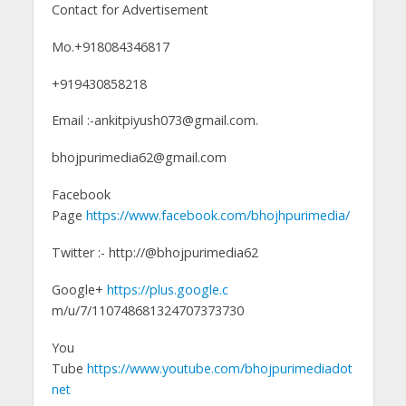
Contact for Advertisement
Mo.+918084346817
+919430858218
Email :-ankitpiyush073@gmail.com.
bhojpurimedia62@gmail.com
Facebook
Page
https://www.facebook.com/bhojhpurimedia/
Twitter :- http://@bhojpurimedia62
Google+
https://plus.google.c
m/u/7/110748681324707373730
You
Tube
https://www.youtube.com/bhojpurimediadot
net