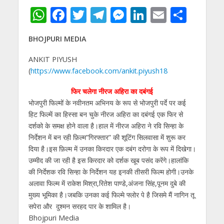
W
F
T
T
M
Li
E
S
h
ac
w
el
e
n
m
h
BHOJPURI MEDIA
at
e
itt
e
ss
k
ai
ar
s
b
er
gr
e
e
l
e
ANKIT PIYUSH
(
https://www.facebook.com/ankit.piyush18
A
o
a
n
dI
p
o
m
g
n
फिर चलेगा नीरज अहिरा का दबंगई
भोजपुरी फिल्मों के नवीनतम अभिनय के रूप से भोजपुरी पर्दे पर कई
p
k
er
हिट फिल्में का हिस्सा बन चुके नीरज अहिरा का दबंगई एक फिर से
दर्शको के समक्ष होने वाला है।हाल में नीरज अहिरा ने रवि सिन्हा के
निर्देशन में बन रही फ़िल्म”गिरफ्तार” की शूटिंग सिलवासा में शुरू कर
दिया है।इस फ़िल्म में उनका किरदार एक दबंग दरोगा के रूप में दिखेगा।
उम्मीद की जा रही है इस किरदार को दर्शक खूब पसंद करेंगे।हालांकि
की निर्देशक रवि सिन्हा के निर्देशन यह इनकी तीसरी फिल्म होगी।उनके
अलावा फिल्म में राकेश मिश्रा,रितेश पाण्डे,अंजना सिंह,पूनम दुबे की
मुख्य भूमिका है।जबकि उनका कई फिल्मे फ्लोर पे है जिसमे मैं नागिन तू
सपेरा और दुश्मन सरहद पार के शामिल है।
Bhojpuri Media