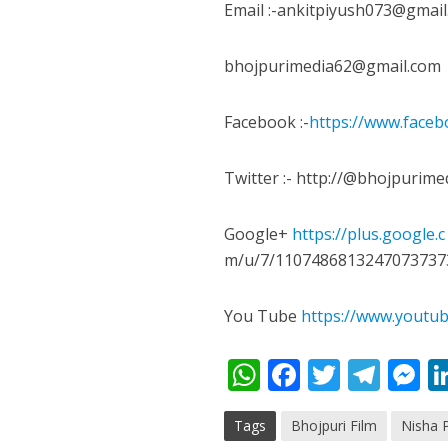
Email :-ankitpiyush073@gmail
नेहा म्यूजिक वर्ल्ड पर
bhojpurimedia62@gmail.com
Facebook :-
https://www.face
Twitter :- http://@bhojpurime
Google+
https://plus.google.c
m/u/7/1107486813247073737
साजिद नाडियाडवाला के 
You Tube
https://www.yout
W
F
T
T
h
ac
w
el
e
Tags
Bhojpuri Film
Nisha 
at
e
itt
e
s