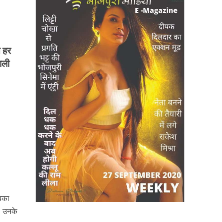
े हर
ाली
यिका
। उनके