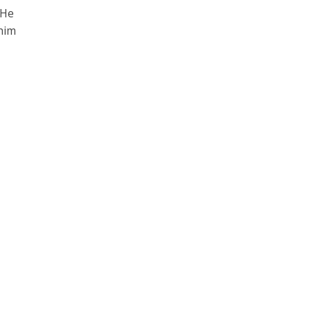
 He
him