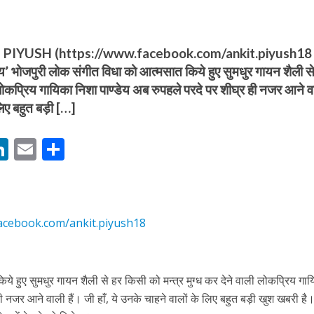
IYUSH (https://www.facebook.com/ankit.piyush18
ेय’ भोजपुरी लोक संगीत विधा को आत्मसात किये हुए सुमधुर गायन शैली स
 लोकप्रिय गायिका निशा पाण्डेय अब रुपहले परदे पर शीघ्र ही नजर आने व
 लिए बहुत बड़ी […]
बम गीत तोहरे के मांगिला जानु हुआ रिलीज, दर्शकों का मिल रहा भरपूर प्यार
M
Li
E
S
n
m
h
s
k
ai
ar
e
l
e
acebook.com/ankit.piyush18
dI
n
r
े हुए सुमधुर गायन शैली से हर किसी को मन्त्र मुग्ध कर देने वाली लोकप्रिय गा
ोजपुरी का नया धमाकेदार गाना जल्द, दुबई की खूबसूरत लोकेशन्स पर हो रही है शूटिंग
ही नजर आने वाली हैं। जी हाँ, ये उनके चाहने वालों के लिए बहुत बड़ी खुश खबरी है