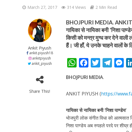
March 27, 2017
314 Views
2 Min Read
BHOJPURI MEDIA. ANKIT P
गायिका से नायिका बनी ’निशा पाण्ड
किसी को मन्त्र मुग्ध कर देने वाली
हैं। जी हाँ, ये उनके चाहने वालों के
शिवानी सिंह का नया बोल
Ankit Piyush
ankit.piyush18
ankitpiyush
W
F
T
T
ankit_piyush
h
ac
w
el
e
BHOJPURI MEDIA
.
at
e
itt
e
s
s
b
er
gr
e
Share This!
ANKIT PIYUSH (
https://www.f
A
o
a
n
p
o
m
g
गायिका से नायिका बनी ’निशा पाण्डेय’
p
k
e
भोजपुरी लोक संगीत विधा को आत्मसात किय
वर्ल्डवाइड रिकॉर्ड्स भ
निशा पाण्डेय अब रुपहले परदे पर शीघ्र 