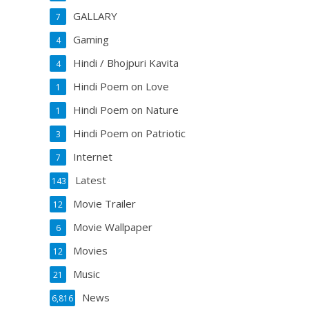
GALLARY
7
Gaming
4
Hindi / Bhojpuri Kavita
4
Hindi Poem on Love
1
Hindi Poem on Nature
1
Hindi Poem on Patriotic
3
Internet
7
Latest
143
Movie Trailer
12
Movie Wallpaper
6
Movies
12
Music
21
News
6,816