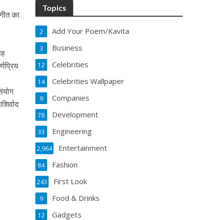
Topics
संगीत का
Add Your Poem/Kavita
2
ी
Business
3
सह
Celebrities
्णप्रिय
12
Celebrities Wallpaper
14
संयोग
Companies
9
शिर्वाद
Development
78
Engineering
33
Entertainment
2,964
Fashion
84
First Look
243
Food & Drinks
9
Gadgets
12