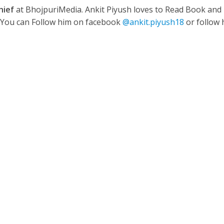
hief
at BhojpuriMedia. Ankit Piyush loves to Read Book and
. You can Follow him on facebook
@ankit.piyush18
or follow 
नए अंदाज़ ने मचाई धूम, ‘राउंड राउंड’ को मिल रहा दर्शकों का भरपूर प्यार