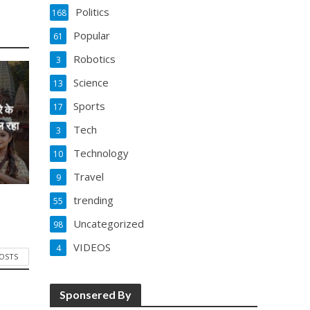
Politics
168
Popular
61
Robotics
3
Science
13
Sports
17
े के
ल रहा
Tech
3
Technology
10
Travel
9
trending
55
Uncategorized
98
VIDEOS
4
POSTS
Sponsered By