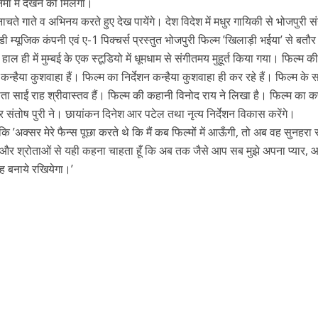
ा में देखने को मिलेगा।
नाचते गाते व अभिनय करते हुए देख पायेंगे। देश विदेश में मधुर गायिकी से भोजपुरी 
ी म्यूजिक कंपनी एवं ए-1 पिक्चर्स प्रस्तुत भोजपुरी फिल्म ’खिलाड़ी भईया’ से बतौर
हाल ही में मुम्बई के एक स्टूडियो में धूमधाम से संगीतमय मुहूर्त किया गया। फिल्म क
ा कन्हैया कुशवाहा हैं। फिल्म का निर्देशन कन्हैया कुशवाहा ही कर रहे हैं। फिल्म के 
र्माता साईं राह श्रीवास्तव हैं। फिल्म की कहानी विनोद राय ने लिखा है। फिल्म का कर
 संतोष पुरी ने। छायांकन दिनेश आर पटेल तथा नृत्य निर्देशन विकास करेंगे।
कि ’अक्सर मेरे फैन्स पूछा करते थे कि मैं कब फिल्मों में आऊँगी, तो अब वह सुनहरा 
शकों और श्रोताओं से यही कहना चाहता हूँ कि अब तक जैसे आप सब मुझे अपना प्यार, आ
ें महाधमाका, ‘सिर्फ आपके’ की शूटिंग लखनऊ और भोपाल में हुई पूरी”
नेह बनाये रखियेगा।’