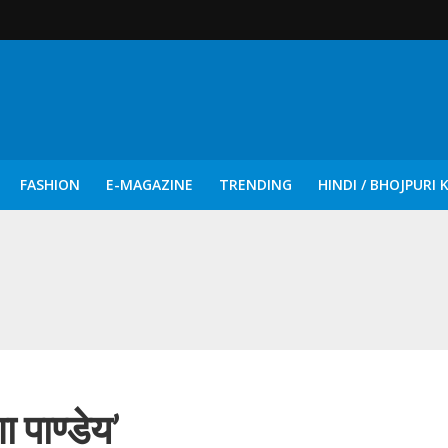
FASHION
E-MAGAZINE
TRENDING
HINDI / BHOJPURI 
दिन नुक्कड़ एवं रंगमंचीय नाटकों ने दिया सामाजिक सरोकारों का सशक्त संदेश
 पाण्डेय’