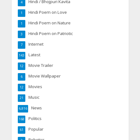
Hindi / Bhojpuri Kavita
4
Hindi Poem on Love
1
Hindi Poem on Nature
1
Hindi Poem on Patriotic
3
Internet
7
Latest
143
Movie Trailer
12
Movie Wallpaper
6
Movies
12
Music
21
News
6,816
Politics
168
Popular
61
Robotics