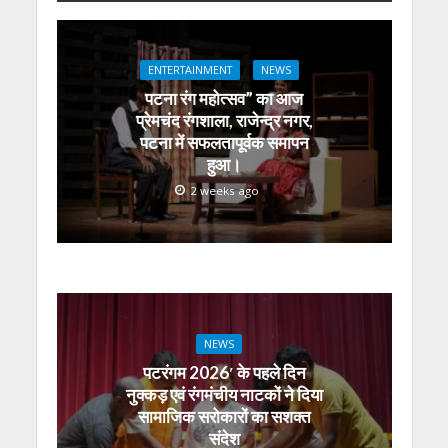
s
b
er
gr
e
e
l
e
A
o
a
n
dI
ENTERTAINMENT
NEWS
p
o
m
g
n
पटना रंग महोत्सव” का आज
p
k
er
प्रेमचंद रंगशाला, राजेन्द्र नगर,
पटना में सफलतापूर्वक समापन
हुआ।
2 weeks ago
NEWS
पटरंगम 2026′ के पहले दिन
नुक्कड़ एवं रंगमंचीय नाटकों ने दिया
सामाजिक सरोकारों का सशक्त
संदेश