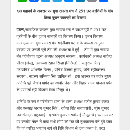
h
ac
w
el
e
n
m
h
छठ महापर्व के अवसर पर युवा समरस मंच ने 251 छठ व्रतियों के बीच
at
e
itt
e
ss
k
ai
ar
किया पूजन सामग्री का वितरण
s
b
er
gr
e
e
l
e
पटना
,सामाजिक संगठन युवा समरस मंच ने साधनापुरी में 251 छठ
A
o
a
n
dI
व्रतियों के बीच पूजन सामग्री का वितरण किया। पूजन वितरण
p
o
m
g
n
कार्यक्रम का युवा समरस मंच गर्दनीबाग पटना के अध्यक्ष अनुराग
p
k
er
स्वरूप एवं उनकी पूरी टीम की अध्यक्षता में हुई । टीम में युवा समरस
मंच गर्दनीबाग पटना अध्यक्ष अनुराग समरूप , कार्यकारी अध्यक्ष साकेत
सौरव (गोलू), उपाध्यक्ष रेहान सिन्हा (निखिल) , ऋतुराज सिन्हा ,
महासचिव अभिनीत सिन्हा , सचिव विक्की कुमार, रुचि श्रीवास्तव
सदस्य , सदस्य अभिनव सिंह शामिल रहे। इस अवसर पर बतौर मुख्य
अतिथि पूर्व विधान पार्षद डा.रणबीर नंदन और बिहार राज्य योजना पर्षद
के परामर्शी श्री विकास वैभव मौजूद थे।
अतिथि के रुप में गर्दनीबाग थाना के थाना अध्यक्ष रंजीत कुमार रजक
और एसआई अरुण कुमार सिंह , राकेश सिंह समाजसेवी , प्रेम कुमार
उप संपादक यूएनआई , प्रभास कुमार एसबीआई मौजूद थे। इस अवसर
पर रणबीर नंदन ने कहा सभी लोगों को छठ की शुभकामना देते हुये कहा
कि जो व्यक्ति भगवान सूर्य की विधि विधान से पूजा करता है, व्रत