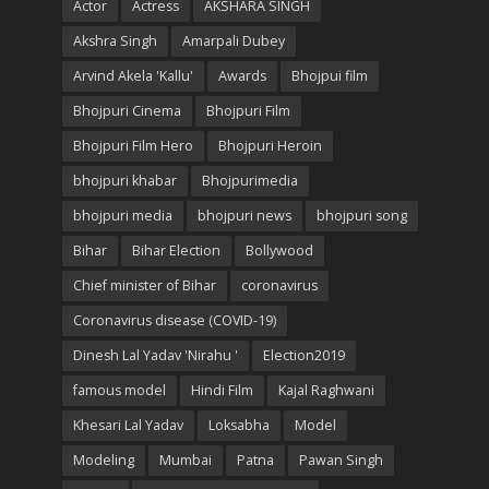
Actor
Actress
AKSHARA SINGH
Akshra Singh
Amarpali Dubey
Arvind Akela 'Kallu'
Awards
Bhojpui film
Bhojpuri Cinema
Bhojpuri Film
Bhojpuri Film Hero
Bhojpuri Heroin
bhojpuri khabar
Bhojpurimedia
bhojpuri media
bhojpuri news
bhojpuri song
Bihar
Bihar Election
Bollywood
Chief minister of Bihar
coronavirus
Coronavirus disease (COVID-19)
Dinesh Lal Yadav 'Nirahu '
Election2019
famous model
Hindi Film
Kajal Raghwani
Khesari Lal Yadav
Loksabha
Model
Modeling
Mumbai
Patna
Pawan Singh