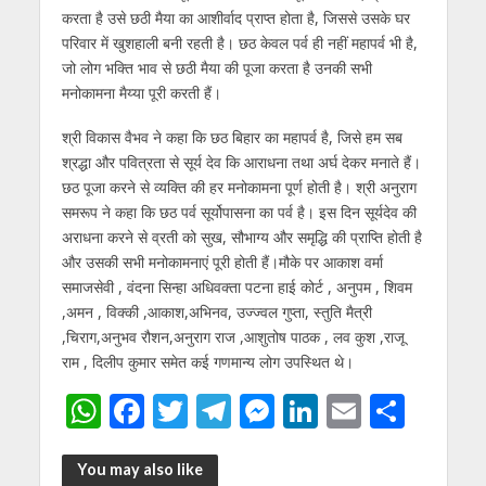
करता है उसे छठी मैया का आशीर्वाद प्राप्त होता है, जिससे उसके घर
परिवार में खुशहाली बनी रहती है। छठ केवल पर्व ही नहीं महापर्व भी है,
जो लोग भक्त‌ि भाव से छठी मैया की पूजा करता है उनकी सभी
मनोकामना मैय्या पूरी करती हैं।
श्री विकास वैभव ने कहा कि छठ बिहार का महापर्व है, जिसे हम सब
श्रद्धा और पवित्रता से सूर्य देव कि आराधना तथा अर्घ देकर मनाते हैं।
छठ पूजा करने से व्यक्ति की हर मनोकामना पूर्ण होती है। श्री अनुराग
समरूप ने कहा कि छठ पर्व सूर्योपासना का पर्व है। इस दिन सूर्यदेव की
अराधना करने से व्रती को सुख, सौभाग्य और समृद्धि की प्राप्ति होती है
और उसकी सभी मनोकामनाएं पूरी होती हैं।मौके पर आकाश वर्मा
समाजसेवी , वंदना सिन्हा अधिवक्ता पटना हाई कोर्ट , अनुपम , शिवम
,अमन , विक्की ,आकाश,अभिनव, उज्ज्वल गुप्ता, स्तुति मैत्री
,चिराग,अनुभव रौशन,अनुराग राज ,आशुतोष पाठक , लव कुश ,राजू
राम , दिलीप कुमार समेत कई गणमान्य लोग उपस्थित थे।
W
F
T
T
M
Li
E
S
h
ac
w
el
e
n
m
h
at
e
itt
e
ss
k
ai
ar
You may also like