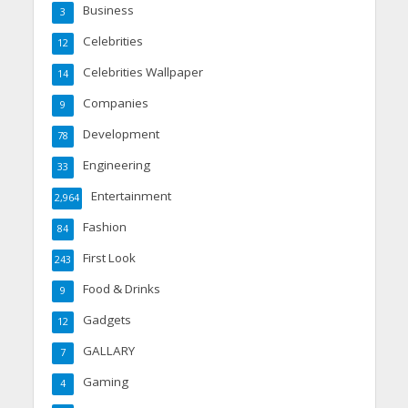
Business
3
Celebrities
12
Celebrities Wallpaper
14
Companies
9
Development
78
Engineering
33
Entertainment
2,964
Fashion
84
First Look
243
Food & Drinks
9
Gadgets
12
GALLARY
7
Gaming
4