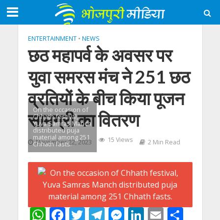
ENTERTAINMENT
•
NEWS
छठ महापर्व के अवसर पर
युवा समरस मंच ने 251 छठ
व्रतियों के बीच किया पूजन
On the occasion of
सामग्री का वितरण
Chhath festival,
Yuva Samras Manch
distributed puja
material among 251
15 Views
November 22, 2023
2 Min Read
Chhath fasts.
W
F
T
T
M
Li
E
S