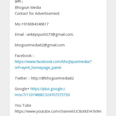
करेंगे।
Bhojpuri Media
Contact for Advertisement
Mo.+918084346817
Email :-ankitpiyush073@gmail.com.
bhojpurimedia62@gmail.com
Facebook :-
https://www.facebook.com/bhojhpurimedia/?
ref=aymt_homepage_panel
Twitter :- http://@bhojpurimedia62
Google+
https://plus.google.c
m/u/7/110748681324707373730
You Tube
https://www.youtube.com/channel/UC8otkEHi1k9m