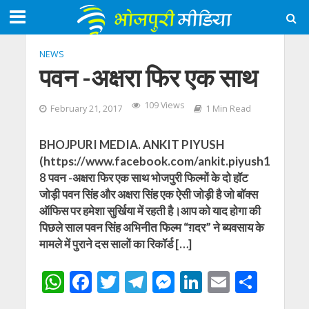
NEWS
पवन -अक्षरा फिर एक साथ
109 Views
February 21, 2017
1 Min Read
BHOJPURI MEDIA. ANKIT PIYUSH
(https://www.facebook.com/ankit.piyush1
8 पवन -अक्षरा फिर एक साथ भोजपुरी फिल्मों के दो हॉट
जोड़ी पवन सिंह और अक्षरा सिंह एक ऐसी जोड़ी है जो बॉक्स
ऑफिस पर हमेशा सुर्खिया में रहती है।आप को याद होगा की
पिछले साल पवन सिंह अभिनीत फिल्म “ग़दर” ने ब्यवसाय के
मामले में पुराने दस सालों का रिकॉर्ड […]
W
F
T
T
M
Li
E
S
h
ac
w
el
e
n
m
h