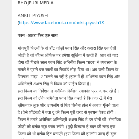
BHOJPURI MEDIA
.
at
e
itt
e
ss
k
ai
ar
s
b
er
gr
e
e
l
e
ANKIT PIYUSH
(
https://www.facebook.com/ankit.piyush18
A
o
a
n
dI
p
o
m
g
n
पवन -अक्षरा फिर एक साथ
p
k
er
भोजपुरी फिल्मों के दो हॉट जोड़ी पवन सिंह और अक्षरा सिंह एक ऐसी
जोड़ी है जो बॉक्स ऑफिस पर हमेशा सुर्खिया में रहती है।आप को याद
होगा की पिछले साल पवन सिंह अभिनीत फिल्म “ग़दर” ने ब्यवसाय के
मामले में पुराने दस सालों का रिकॉर्ड तोड़ दिया था।अब उसी फिल्म के
सिक्वल “ग़दर -2 “बनने जा रही है।हाल में ही अभिनेता पवन सिंह और
अभिनेत्री अक्षरा सिंह ने फिल्म को साईन किया है।
इस फिल्म का निर्देशन डायनेमिक निर्देशन रमाकांत प्रसाद कर रहे है।
इस फिल्म को लेके अभिनेता पवन सिंह कहते है कि ग़दर-2 में मेरा
ख़ौफ़नाक लुक और डायलॉग से फिर सिनेमा हॉल में आवज गूँजने वाला
है।वैसे शॉर्टकर्ट में बता दू की फिल्म पूरी तरह से एक्शन पैक्ड होगी।
फिल्म में हमारे अपोजिट अभिनेत्री अक्षरा सिंह है हम दोनों की रोमांटिक
जोड़ी को दर्शक खूब पसंद करेंगे ।मुझे विश्वास है ग़दर की तरह इस
फिल्म को भी दर्शक हिट बनाएंगे।इस फिल्म की हमलोग जल्द ही शुरू