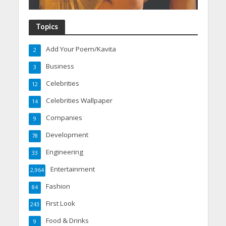
Topics
Add Your Poem/Kavita
2
Business
3
Celebrities
12
Celebrities Wallpaper
14
Companies
9
Development
78
Engineering
33
Entertainment
2,964
Fashion
84
First Look
243
Food & Drinks
9