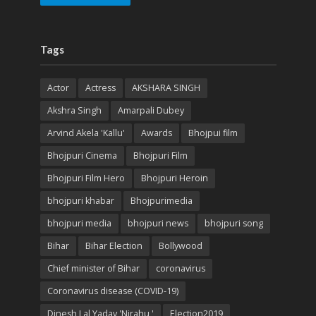
Tags
Actor
Actress
AKSHARA SINGH
Akshra Singh
Amarpali Dubey
Arvind Akela 'Kallu'
Awards
Bhojpui film
Bhojpuri Cinema
Bhojpuri Film
Bhojpuri Film Hero
Bhojpuri Heroin
bhojpuri khabar
Bhojpurimedia
bhojpuri media
bhojpuri news
bhojpuri song
Bihar
Bihar Election
Bollywood
Chief minister of Bihar
coronavirus
Coronavirus disease (COVID-19)
Dinesh Lal Yadav 'Nirahu '
Election2019