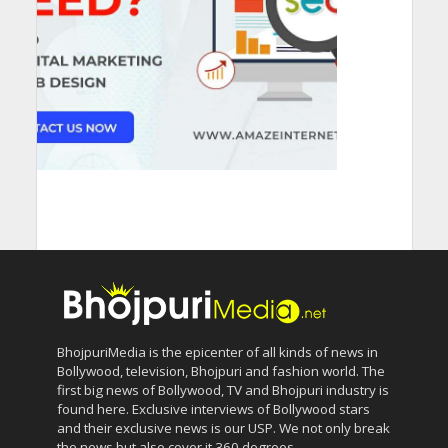
BhojpuriMedia is the epicenter of all kinds of news in
Bollywood, television, Bhojpuri and fashion world. The
first big news of Bollywood, TV and Bhojpuri industry is
found here. Exclusive interviews of Bollywood stars
and their exclusive news is our USP. We not only break
the news but also cover it 360 degrees.