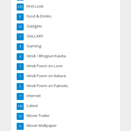
First Look
243
Food & Drinks
9
Gadgets
12
GALLARY
7
Gaming
4
Hindi / Bhojpuri Kavita
4
Hindi Poem on Love
1
Hindi Poem on Nature
1
Hindi Poem on Patriotic
3
Internet
7
Latest
143
Movie Trailer
12
Movie Wallpaper
6