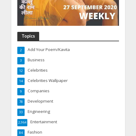
Topics
Add Your Poem/Kavita
2
Business
3
Celebrities
12
Celebrities Wallpaper
14
Companies
9
Development
78
Engineering
33
Entertainment
2,964
Fashion
84