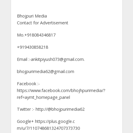
Bhojpuri Media
Contact for Advertisement
Mo.+918084346817
+919430858218
Email :-ankitpiyush073@gmail.com.
bhojpurimedia62@gmail.com
Facebook :-
https://www.facebook.com/bhojhpurimedia/?
ref=aymt_homepage_panel
Twitter :- http://@bhojpurimedia62
Google+ https://plus.google.c
m/u/7/110748681324707373730