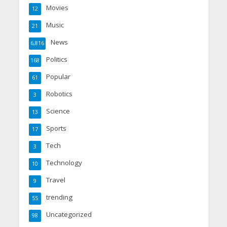
Movies
12
Music
21
News
6,816
Politics
168
Popular
61
Robotics
3
Science
13
Sports
17
Tech
3
Technology
10
Travel
9
trending
55
Uncategorized
98