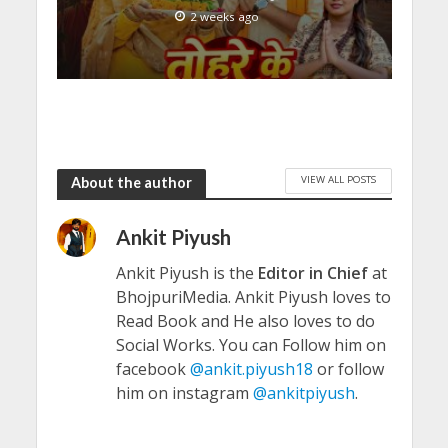
2 weeks ago
VIEW ALL POSTS
About the author
Ankit Piyush
Ankit Piyush is the
Editor in Chief
at
BhojpuriMedia. Ankit Piyush loves to
Read Book and He also loves to do
Social Works. You can Follow him on
facebook
@ankit.piyush18
or follow
him on instagram
@ankitpiyush
.