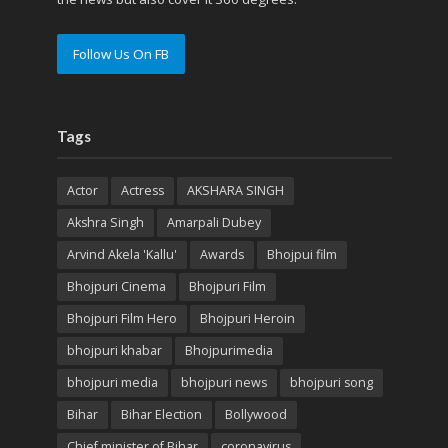
Follow Us On FB
Tags
Actor
Actress
AKSHARA SINGH
Akshra Singh
Amarpali Dubey
Arvind Akela 'Kallu'
Awards
Bhojpui film
Bhojpuri Cinema
Bhojpuri Film
Bhojpuri Film Hero
Bhojpuri Heroin
bhojpuri khabar
Bhojpurimedia
bhojpuri media
bhojpuri news
bhojpuri song
Bihar
Bihar Election
Bollywood
Chief minister of Bihar
coronavirus