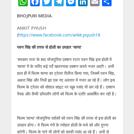
W
F
T
T
M
Li
E
S
h
ac
w
el
e
n
m
h
BHOJPURI MEDIA
.
at
e
itt
e
ss
k
ai
ar
s
b
er
gr
e
e
l
e
ANKIT PIYUSH
(
https://www.facebook.com/ankit.piyush18
A
o
a
n
dI
p
o
m
g
n
पवन सिंह की तरफ से होली का उपहार
‘
सत्या
’
p
k
er
‘सरकार राज’ के बाद भोजपुरिया एक्‍शन स्टार पवन सिंह इस होली में
‘सत्‍या’ में के जरिए बड़े पर्दे खतरनाक एक्शन करते नजर आएंगे। अभी
हाल ही में फिल्‍म सत्‍या का ट्रेलर रीलीज किया गया, जिसमें पवन सिंह,
अक्षरा सिंह और निधी झा एक नए अवतार में नजर आ रहे हैं। लोग इस
फिल्‍म के ट्रेलर को सोशल साइट पर खूब पसंद भी कर रहे हैं। एक्‍शन
पैक्‍ड और कैची डॉयलॉग लोगों को फिल्‍म के प्रति आकर्षित कर रही है।
फिल्‍म ‘सत्‍या’ भोजपुरिया दर्शकों को पवन सिंह की तरफ से इस होली का
उपहार होगा। ये फिल्‍म रंगों के त्‍योहार होली के मजे को और दुगना
करेगी। फिल्‍म के गाने भी लोगों को काफी पसंद आ रहे हैं। अभी से