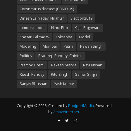
Coronavirus disease (COVID-19)
Dinesh Lal Yadav 'Nirahu '
Election2019
famous model
Hindi Film
Kajal Raghwani
Khesari Lal Yadav
Loksabha
Model
Modeling
Mumbai
Patna
Pawan Singh
Politics
Pradeep Pandey 'Chintu '
Pramod Premi
Rakesh Mishra
Ravi Kishan
Ritesh Panday
Ritu Singh
Samar Singh
Sanjay Bhushan
Yash Kumar
Copyright © 2026. Created by
BhojpuriMedia
. Powered
by
AmazeInternet
.