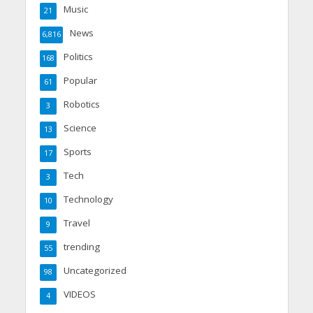
Music
21
News
6,816
Politics
168
Popular
61
Robotics
3
Science
13
Sports
17
Tech
3
Technology
10
Travel
9
trending
55
Uncategorized
98
VIDEOS
4