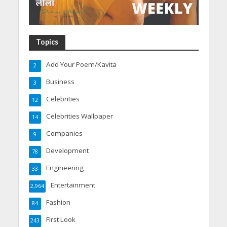
Topics
Add Your Poem/Kavita
2
Business
3
Celebrities
12
Celebrities Wallpaper
14
Companies
9
Development
78
Engineering
33
Entertainment
2,964
Fashion
84
First Look
243