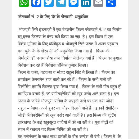
W
F
T
T
M
Li
E
S
h
ac
w
el
e
n
m
h
प्लेटफार्म नं. 2 के लिए ’के के गोस्वामी’ अनुबंधित
at
e
itt
e
ss
k
ai
ar
s
b
er
gr
e
e
l
e
भोजपुरी सिने इंडस्ट्री में एक बेहतरीन फिल्म प्लेटफार्म नं. 2 का निर्माण
ब्लू व्रज फिल्म्स के बैनर तले किया जा रहा है। इस फिल्म में एक
A
o
a
n
dI
विशेष भूमिका के लिए बॉलीवुड व भोजपुरी सिने जगत में अलग पहचान
p
o
m
g
n
बना चुके ’के के गोस्वामी’ को अनुबंधित किया गया है। फिल्म की
p
k
er
निर्मात्री डॉ. नजमा शेख तथा निर्माता जीतेन्द्र वर्मा हैं। फिल्म का कुशल
निर्देशन कर रहे हैं निर्देशक रॉबिन्स कुमार सिन्हा।
फिल्म के कथा, पटकथा व संवाद राहुल सिंह ने लिखा है। फिल्म का
छायांकन कैमरामैन राज बाली कर रहे हैं। फिल्म के सभी गानों की
रिकॉर्डिंग क्रांति फिल्म्स द्वारा किया गया है। फिल्म के सभी गीत बहुत ही
कर्णप्रिय बनाये हैं, जो संगीतप्रेमियों को खूब पसंद आने वाला है। इस
फिल्म के जरिये भोजपुरी सिनेमा के रुपहले परदे पर एक नयी जोड़ी
राहुल – रेशमा अपने हुनर का जौहर दिखाने वाले हैं। इनकी रोमांटिक
जोड़ी सिनेप्रेमियों को खूब पसंद आने वाली है। इस फिल्म की शूटिंग
झारखण्ड के कई खूबसूरत वादियों में की जा रही है। युवा पीढ़ी को
ध्यान में रखकर यह फिल्म निर्मित की जा रही है।
यह मनोरंजन के साथ साथ दर्शकों के बीच सन्देश भी देगी। फिल्म में के