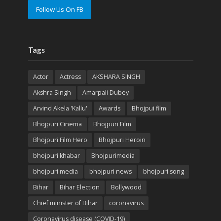
Follow Us On FB
Tags
Actor
Actress
AKSHARA SINGH
Akshra Singh
Amarpali Dubey
Arvind Akela 'Kallu'
Awards
Bhojpui film
Bhojpuri Cinema
Bhojpuri Film
Bhojpuri Film Hero
Bhojpuri Heroin
bhojpuri khabar
Bhojpurimedia
bhojpuri media
bhojpuri news
bhojpuri song
Bihar
Bihar Election
Bollywood
Chief minister of Bihar
coronavirus
Coronavirus disease (COVID-19)