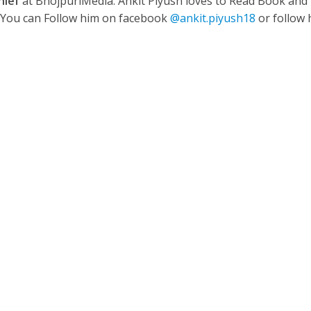
hief
at BhojpuriMedia. Ankit Piyush loves to Read Book and
. You can Follow him on facebook
@ankit.piyush18
or follow 
ी शंकर की प्रेम कहानी” ने मचाया धमाल
ने तोड़ दिया दिव्या त्यागी का सब्र, कैमरा बंद होने के बाद भी नहीं थमे आंसू