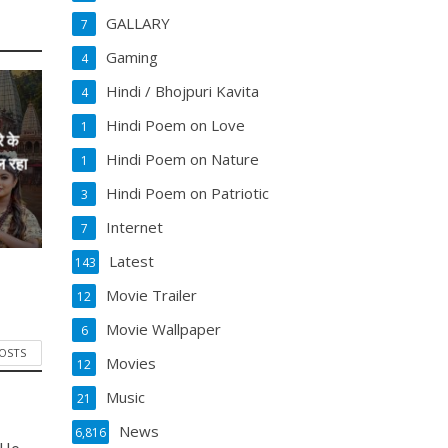
GALLARY
7
Gaming
4
Hindi / Bhojpuri Kavita
4
Hindi Poem on Love
1
े के
Hindi Poem on Nature
1
ल रहा
Hindi Poem on Patriotic
3
Internet
7
Latest
143
Movie Trailer
12
Movie Wallpaper
6
POSTS
Movies
12
Music
21
News
6,816