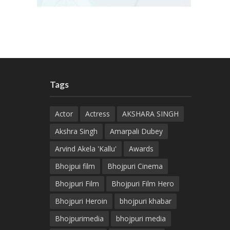
Tags
Actor
Actress
AKSHARA SINGH
Akshra Singh
Amarpali Dubey
Arvind Akela 'Kallu'
Awards
Bhojpui film
Bhojpuri Cinema
Bhojpuri Film
Bhojpuri Film Hero
Bhojpuri Heroin
bhojpuri khabar
Bhojpurimedia
bhojpuri media