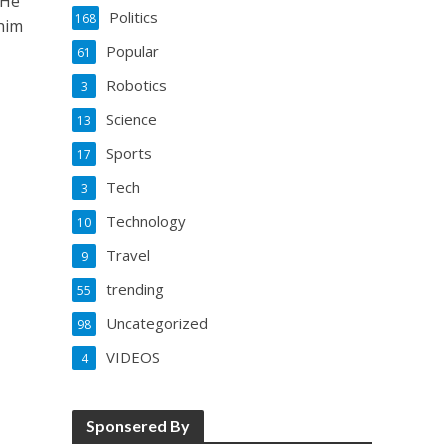
 He
Politics
168
him
Popular
61
Robotics
3
Science
13
Sports
17
Tech
3
Technology
10
Travel
9
trending
55
Uncategorized
98
VIDEOS
4
Sponsered By