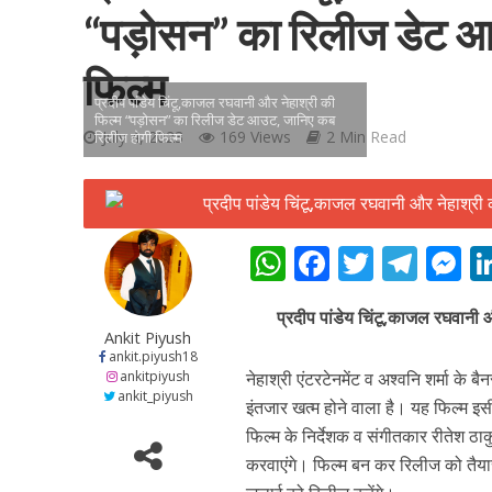
“पड़ोसन” का रिलीज डेट 
फिल्म
प्रदीप पांडेय चिंटू,काजल रघवानी और नेहाश्री की
फिल्म “पड़ोसन” का रिलीज डेट आउट, जानिए कब
July 4, 2023
169 Views
2 Min Read
रिलीज होगी फिल्म
शिवानी सिंह का नया बोल
W
F
T
T
h
ac
w
el
e
प्रदीप पांडेय चिंटू,काजल रघवानी
at
e
itt
e
s
Ankit Piyush
s
b
er
gr
e
ankit.piyush18
ankitpiyush
नेहाश्री एंटरटेनमेंट व अश्वनि शर्मा के
A
o
a
n
ankit_piyush
इंतजार खत्म होने वाला है। यह फिल्म इसी 
p
o
m
g
फिल्म के निर्देशक व संगीतकार रीतेश ठाकु
वर्ल्डवाइड रिकॉर्ड्स भ
p
k
e
करवाएंगे। फिल्म बन कर रिलीज को तैया