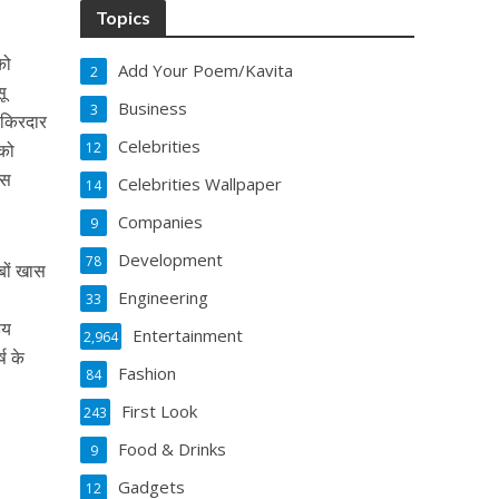
Topics
को
Add Your Poem/Kavita
2
सू
Business
3
त किरदार
Celebrities
 को
12
्स
Celebrities Wallpaper
14
Companies
9
Development
78
बों खास
Engineering
33
ेय
Entertainment
2,964
ष के
Fashion
84
First Look
243
Food & Drinks
9
Gadgets
12