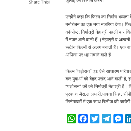
जुलाई को रिलीज करेंगे।
Share This!
उन्होंने कहा कि फिल्म का निर्माण भव्यत
मनोरंजन का एक नया नजरिया देगा। फिल्म 
कॉन्सेप्ट, निर्मात्री नेहाश्री पहली बार
में नजर आने वाली हैं ।नेहाश्री व अश्वन
रूटीन फिल्मों से अलग बनाती हैं। एक बा
ऑफिस पर धूम मचाने वाले हैं
पवन सिंह का बॉलीवुड म
फिल्म “पड़ोसन” एक ऐसे साधारण परिवार 
कर युवाओं को बेहद पसंद आने वाली है, इस
“पड़ोसन” की को निर्मात्री नेहाश्री है। 
प्रकाश जैस,लालधारी,भावना सिंह , सीपी भ
सिनेमाघरों में एक साथ रिलीज की जायेग
W
F
T
T
h
ac
w
el
e