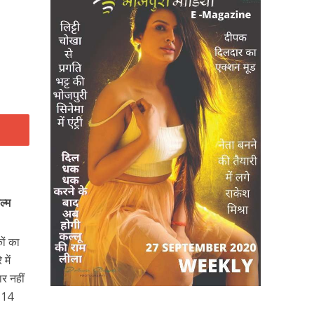
ल्म
ों का
में
ार नहीं
ि 14