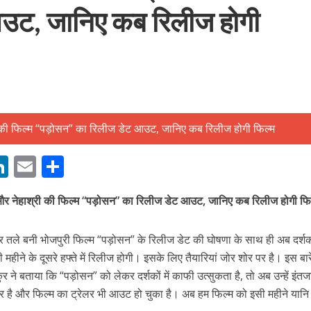
आउट, जानिए कब रिलीज होगी
बम गीत तोहरे के मांगिला जानु हुआ रिलीज, दर्शकों का मिल रहा भरपूर प्यार
M
Li
E
S
n
m
h
 और नेहाश्री की फिल्म “पड़ोसन” का रिलीज डेट आउट, जानिए कब रिलीज होगी फि
s
k
ai
ar
e
l
e
 बैनर तले बनी भोजपुरी फिल्म “पड़ोसन” के रिलीज डेट की घोषणा के साथ ही अब दर्शक
dI
महीने के दूसरे हफ्ते में रिलीज होगी। इसके लिए तैयारियां जोर शोर पर है। इस बारे 
n
र ने बताया कि “पड़ोसन” को लेकर दर्शकों में काफी उत्सुकता है, तो अब उन्हें इंतज
ोजपुरी का नया धमाकेदार गाना जल्द, दुबई की खूबसूरत लोकेशन्स पर हो रही है शूटिंग
r
र है और फिल्म का ट्रेलर भी आउट हो चुका है। अब हम फिल्म को इसी महीने यान