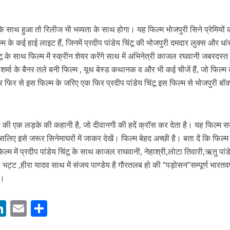
ा के साथ हुआ तो रिलीज भी भव्यता के साथ होगा। यह फिल्म भोजपुरी सिने प्रेमियों 
के कई हाई लाइट हैं, जिनमें प्रदीप पांडेय चिंटू की भोजपुरी दमदार लुक्स और धां
 चिंटू के साथ फिल्म में स्क्रीन शेयर करेंगे साथ में अभिनेत्री काजल रघवानी जबरदस्
ी शर्मा के बैनर तले बनी फिल्म , यूथ बेस्ड कथानक व और भी कई चीजें हैं, जो फिल्म
र फिर से इस फिल्म के जरिए एक फिर प्रदीप पांडेय चिंटू इस फिल्म से भोजपुरी बॉक
ें महाधमाका, ‘सिर्फ आपके’ की शूटिंग लखनऊ और भोपाल में हुई पूरी”
की एक लड़के की कहानी है, जो दीवानगी की हदें क्रॉस कर देता है। यह फिल्म स
लिए इसे जरूर सिनेमाघरों में जाकर देखें। फिल्म बेहद अच्छी है। बता दें कि फिल्म
फिल्म में प्रदीप पांडेय चिंटू के साथ काजल राघवानी, नेहाश्री,लोटा तिवारी,ऋतु पांड
ट्ट ,हीरा यादव साथ में संजय पाण्डेय है गौरतलब हो की “पड़ोसन”सम्पूर्ण भारतवर्
ी।
M
Li
E
S
n
m
h