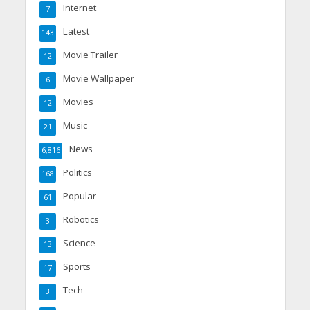
Internet
7
Latest
143
Movie Trailer
12
Movie Wallpaper
6
Movies
12
Music
21
News
6,816
Politics
168
Popular
61
Robotics
3
Science
13
Sports
17
Tech
3