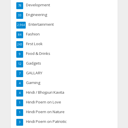
Development
78
Engineering
33
Entertainment
2,964
Fashion
84
First Look
243
Food & Drinks
9
Gadgets
12
GALLARY
7
Gaming
4
Hindi / Bhojpuri Kavita
4
Hindi Poem on Love
1
Hindi Poem on Nature
1
Hindi Poem on Patriotic
3