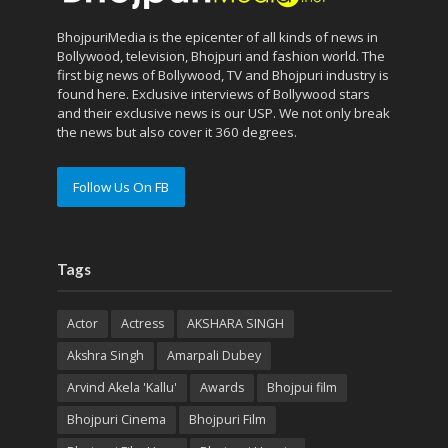
BhojpuriMedia is the epicenter of all kinds of news in
Bollywood, television, Bhojpuri and fashion world. The
first big news of Bollywood, TV and Bhojpuri industry is
found here. Exclusive interviews of Bollywood stars
and their exclusive news is our USP. We not only break
the news but also cover it 360 degrees.
Follow Us On FB
Tags
Actor
Actress
AKSHARA SINGH
Akshra Singh
Amarpali Dubey
Arvind Akela 'Kallu'
Awards
Bhojpui film
Bhojpuri Cinema
Bhojpuri Film