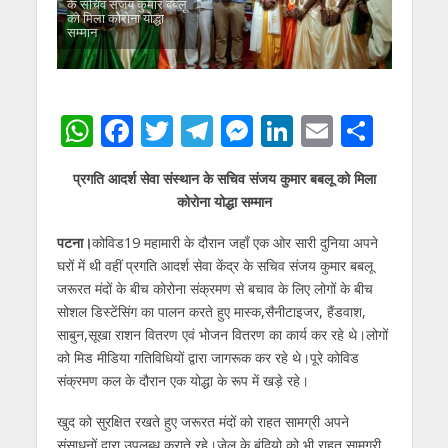
के सचिव संजय कुमार बबलू
को मिला कोरोना योद्धा
सम्मान
W
F
T
T
M
Li
E
S
h
ac
w
el
e
n
m
h
प्रगति आदर्श सेवा संस्थान के सचिव संजय कुमार बबलू को मिला
at
e
itt
e
ss
k
ai
ar
कोरोना योद्धा सम्मान
s
b
er
gr
e
e
l
e
पटना।
कोविड19 महामारी के दौरान जहाँ एक ओर सारी दुनिया अपने
A
o
a
n
dI
घरों में थी वहीं प्रगति आदर्श सेवा केंद्र के सचिव संजय कुमार बबलू
p
o
m
g
n
जरूरत मंदों के बीच कोरोना संक्रमण से बचाव के लिए लोगों के बीच
p
k
er
सोशल डिस्टेंसिंग का पालन करते हुए मास्क,सैनीटाइजर, हैंडवाश,
साबुन,सूखा राशन वितरण एवं भोजन वितरण का कार्य कर रहे थे।लोगों
को मिड मीडिया गतिविधियों द्वारा जागरूक कर रहे थे।पूरे कोविड
संक्रमण कल के दौरान एक योद्धा के रूप में खड़े रहे।
खुद को सुरक्षित रखते हुए जरूरत मंदों को राहत सामग्री अपने
संसाधनों द्वारा उपलब्ध कराते रहे।जेल के बंदियो को भी राहत सामग्री