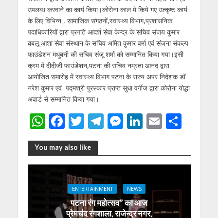
उपलब्ध करवाने का कार्य किया।कोरोना काल मे किये गए उत्कृष्ट कार्य
के लिए विभिन्न , सामाजिक संगठनों,स्वास्थ्य विभाग,प्रशासनिक
पदाधिकारियों द्वारा प्रगति आदर्श सेवा केन्द्र के सचिव संजय कुमार
बबलू आशा सेवा संस्थान के सचिव अमित कुमार वर्मा एवं संजना संकल्प
फाउंडेशन मधुबनी की सचिव संजू शर्मा को सम्मानित किया गया।इसी
क्रम में दीदीजी फाउंडेशन,पटना की सचिव नम्रता आनंद द्वारा
आयोजित समारोह में स्वास्थ्य विभाग पटना के राज्य अपर निदेशक डॉ
नरेश कुमार एवं पद्मश्री पुरस्कार प्राप्त सुधा वर्गीज द्वारा कोरोना योद्धा
अवार्ड से सम्मानित किया गया।
W
F
T
T
M
Li
E
S
h
ac
w
el
e
n
m
h
at
e
itt
e
ss
k
ai
ar
You may also like
s
b
er
gr
e
e
l
e
A
o
a
n
dI
ENTERTAINMENT
NEWS
p
o
m
g
n
पटना रंग महोत्सव” का आज
p
k
er
प्रेमचंद रंगशाला, राजेन्द्र नगर,