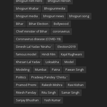
Bhojpuri Film Hero
Bhojpuri Heroin
bhojpuri khabar
Bhojpurimedia
bhojpuri media
bhojpuri news
bhojpuri song
Bihar
Bihar Election
Bollywood
Chief minister of Bihar
coronavirus
Coronavirus disease (COVID-19)
Dinesh Lal Yadav 'Nirahu '
Election2019
famous model
Hindi Film
Kajal Raghwani
Khesari Lal Yadav
Loksabha
Model
Modeling
Mumbai
Patna
Pawan Singh
Politics
Pradeep Pandey 'Chintu '
Pramod Premi
Rakesh Mishra
Ravi Kishan
Ritesh Panday
Ritu Singh
Samar Singh
Sanjay Bhushan
Yash Kumar