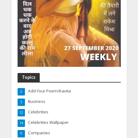
Topics
Add Your Poem/Kavita
2
Business
3
Celebrities
12
Celebrities Wallpaper
14
Companies
9