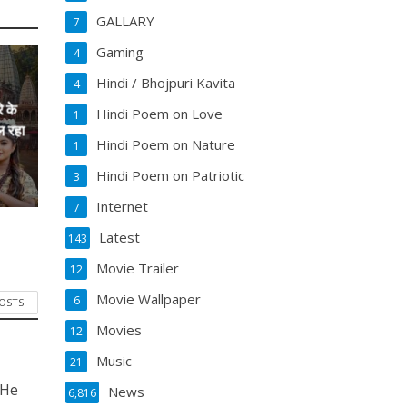
GALLARY
7
Gaming
4
Hindi / Bhojpuri Kavita
4
े के
Hindi Poem on Love
1
ल रहा
Hindi Poem on Nature
1
Hindi Poem on Patriotic
3
Internet
7
Latest
143
Movie Trailer
12
Movie Wallpaper
6
POSTS
Movies
12
Music
21
 He
News
6,816