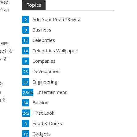
फर्स्ट
Topics
नो का
Add Your Poem/Kavita
2
Business
3
Celebrities
12
के साथ
Celebrities Wallpaper
ट्री के
14
लग है।
Companies
9
Development
78
Engineering
33
भी
स
Entertainment
2,964
ा है।
Fashion
84
First Look
243
Food & Drinks
9
Gadgets
12