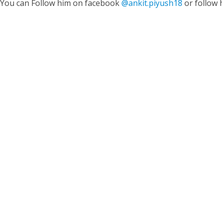
. You can Follow him on facebook
@ankit.piyush18
or follow 
ी शंकर की प्रेम कहानी” ने मचाया धमाल
ने तोड़ दिया दिव्या त्यागी का सब्र, कैमरा बंद होने के बाद भी नहीं थमे आंसू