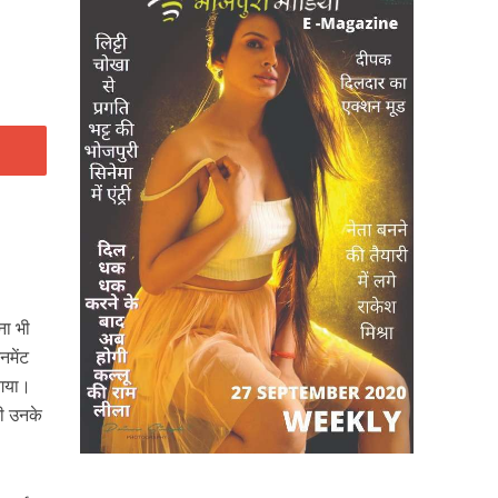
ना भी
नमेंट
 गया।
नी उनके