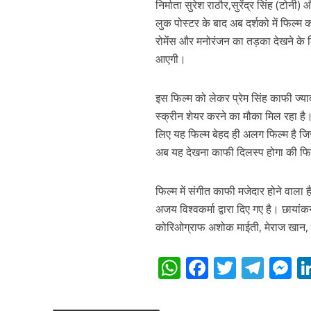
निर्माता सुरेश राठौर,सुरेंद्र सिंह (टोनी) 
लुक पोस्टर के बाद अब दर्शको में फिल्म
रोमेंस और मनोरंजन का तड़का देखने के लि
आएगी।
इस फिल्म को लेकर प्रेम सिंह काफी ज्यादा
स्क्रीन शेयर करने का मौका मिल रहा है।
लिए यह फिल्म बेहद ही अलग फिल्म है जि
पवन सिंह का बॉलीवुड म
अब यह देखना काफी दिलस्प होगा की फिल
फिल्म में संगीत काफी मजेदार होने वाला
अजय विश्वकर्मा द्वारा दिए गए है। छायां
कोरिओग्राफ अशोक माईती, मेराज खान, का
W
F
T
T
h
ac
w
el
e