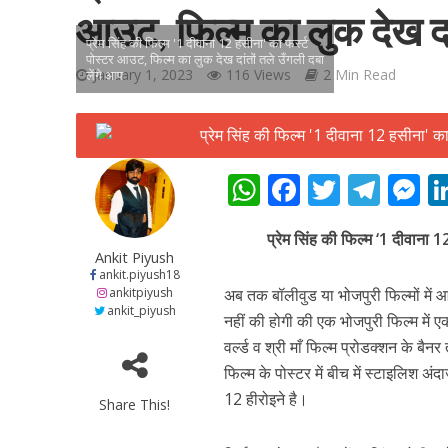
आउट, फिल्म का लुक देख दां
प्रेम सिंह की फिल्म '1 दीवाना 12 हसीना' का फर्स्ट
पोस्टर आउट, फिल्म का लुक देख दांतों तले उँगली दबा
January 1, 2023
116 Views
2 Min Read
लेंगे आप
शिवानी सिंह का नया बोल
W
F
T
T
h
ac
w
el
e
प्रेम सिंह की फिल्म ‘1 दीवाना 1
at
e
itt
e
s
Ankit Piyush
s
b
er
gr
e
ankit.piyush18
ankitpiyush
अब तक बॉलीवुड या भोजपुरी फिल्मों में
A
o
a
n
ankit_piyush
नहीं की होगी की एक भोजपुरी फिल्म में 
p
o
m
g
वर्ल्ड व श्री माँ फिल्म प्रोडक्शन के ब
p
k
e
फिल्म के पोस्टर में बीच में स्टाइलिश 
12 हीरोइने है।
Share This!
वर्ल्डवाइड रिकॉर्ड्स भ