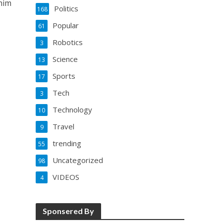
him
Politics
168
Popular
61
Robotics
3
Science
13
Sports
17
Tech
3
Technology
10
Travel
9
trending
55
Uncategorized
98
VIDEOS
4
Sponsered By