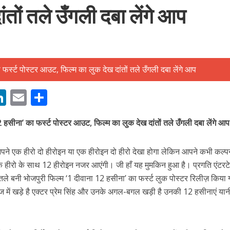
तों तले उँगली दबा लेंगे आप
बम गीत तोहरे के मांगिला जानु हुआ रिलीज, दर्शकों का मिल रहा भरपूर प्यार
M
Li
E
S
n
m
h
2 हसीना’ का फर्स्ट पोस्टर आउट, फिल्म का लुक देख दांतों तले उँगली दबा लेंगे आप
s
k
ai
ar
e
l
e
 आपने एक हीरो दो हीरोइन या एक हीरोइन दो हीरो देखा होगा लेकिन आपने कभी कल्प
dI
एक हीरो के साथ 12 हीरोइन नजर आएंगी। जी हाँ यह मुमकिन हुआ है। प्रगति एंटरटे
n
ैनर तले बनी भोजपुरी फिल्म ‘1 दीवाना 12 हसीना’ का फर्स्ट लुक पोस्टर रिलीज़ किया
r
अंदाज में खड़े है एक्टर प्रेम सिंह और उनके अगल-बगल खड़ी है उनकी 12 हसीनाएं या
ोजपुरी का नया धमाकेदार गाना जल्द, दुबई की खूबसूरत लोकेशन्स पर हो रही है शूटिंग