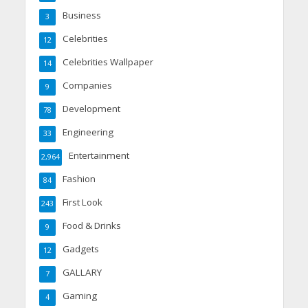
Business
3
Celebrities
12
Celebrities Wallpaper
14
Companies
9
Development
78
Engineering
33
Entertainment
2,964
Fashion
84
First Look
243
Food & Drinks
9
Gadgets
12
GALLARY
7
Gaming
4