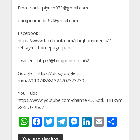
Email :-ankitpiyush073@gmail.com.
bhojpurimedia62@gmail.com
Facebook :-
https://www.facebook.com/bhojhpurimedia/?
ref=aymt_homepage_panel
Twitter :- http://@bhojpurimedia62
Google+ https://plus.google.c
m/u/7/110748681324707373730
You Tube
https://www.youtube.com/channel/UC8otkEHi1k9m
v8KnU7Pbs7
W
F
T
T
M
Li
E
S
h
ac
w
el
e
n
m
h
You may also like