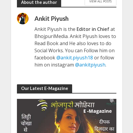
VIEW ALL POSTS
About the author
Ankit Piyush
Ankit Piyush is the
Editor in Chief
at
BhojpuriMedia. Ankit Piyush loves to
Read Book and He also loves to do
Social Works. You can Follow him on
facebook
@ankit.piyush18
or follow
him on instagram
@ankitpiyush
.
Our Latest E-Magazine