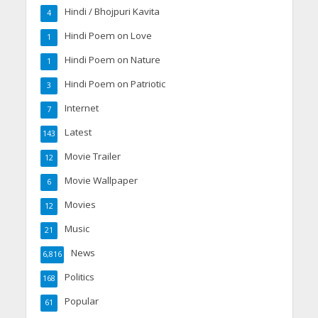
Hindi / Bhojpuri Kavita
4
Hindi Poem on Love
1
Hindi Poem on Nature
1
Hindi Poem on Patriotic
3
Internet
7
Latest
143
Movie Trailer
12
Movie Wallpaper
6
Movies
12
Music
21
News
6,816
Politics
168
Popular
61