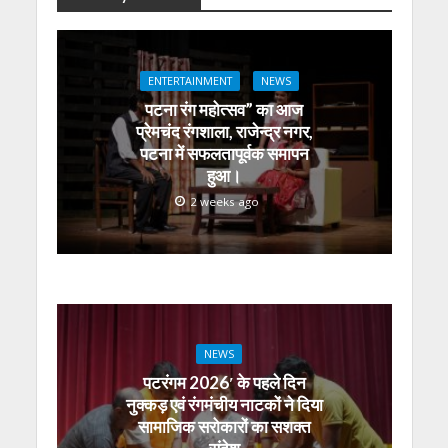
at
e
itt
e
ss
k
ai
ar
s
b
er
gr
e
e
l
e
A
o
a
n
dI
ENTERTAINMENT
NEWS
p
o
m
g
n
पटना रंग महोत्सव” का आज
p
k
er
प्रेमचंद रंगशाला, राजेन्द्र नगर,
पटना में सफलतापूर्वक समापन
हुआ।
2 weeks ago
NEWS
पटरंगम 2026′ के पहले दिन
नुक्कड़ एवं रंगमंचीय नाटकों ने दिया
सामाजिक सरोकारों का सशक्त