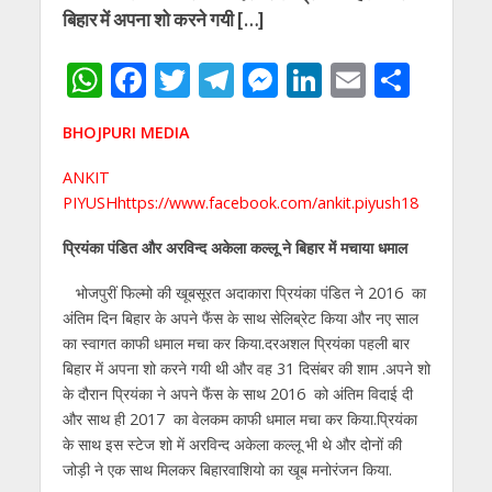
बिहार में अपना शो करने गयी […]
W
F
T
T
M
Li
E
S
h
ac
w
el
e
n
m
h
BHOJPURI MEDIA
at
e
itt
e
ss
k
ai
ar
s
b
er
gr
e
e
l
e
ANKIT
PIYUSHhttps://www.facebook.com/ankit.piyush18
A
o
a
n
dI
p
o
m
g
n
प्रियंका पंडित और अरविन्द अकेला कल्लू ने बिहार में मचाया धमाल
p
k
er
भोजपुरीं फिल्मो की खूबसूरत अदाकारा प्रियंका पंडित ने 2016 का
अंतिम दिन बिहार के अपने फैंस के साथ सेलिब्रेट किया और नए साल
का स्वागत काफी धमाल मचा कर किया.दरअशल प्रियंका पहली बार
बिहार में अपना शो करने गयी थी और वह 31 दिसंबर की शाम .अपने शो
के दौरान प्रियंका ने अपने फैंस के साथ 2016 को अंतिम विदाई दी
और साथ ही 2017 का वेलकम काफी धमाल मचा कर किया.प्रियंका
के साथ इस स्टेज शो में अरविन्द अकेला कल्लू भी थे और दोनों की
जोड़ी ने एक साथ मिलकर बिहारवाशियो का खूब मनोरंजन किया.