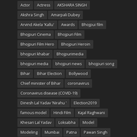
Actor
Actress
AKSHARA SINGH
Akshra Singh
Amarpali Dubey
Arvind Akela 'Kallu'
Awards
Bhojpui film
Bhojpuri Cinema
Bhojpuri Film
Bhojpuri Film Hero
Bhojpuri Heroin
bhojpuri khabar
Bhojpurimedia
bhojpuri media
bhojpuri news
bhojpuri song
Bihar
Bihar Election
Bollywood
Chief minister of Bihar
coronavirus
Coronavirus disease (COVID-19)
Dinesh Lal Yadav 'Nirahu '
Election2019
famous model
Hindi Film
Kajal Raghwani
Khesari Lal Yadav
Loksabha
Model
Modeling
Mumbai
Patna
Pawan Singh