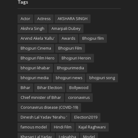
Tags
Actor
Actress
AKSHARA SINGH
Akshra Singh
Amarpali Dubey
Arvind Akela 'Kallu'
Awards
Bhojpui film
Bhojpuri Cinema
Bhojpuri Film
Bhojpuri Film Hero
Bhojpuri Heroin
bhojpuri khabar
Bhojpurimedia
bhojpuri media
bhojpuri news
bhojpuri song
Bihar
Bihar Election
Bollywood
Chief minister of Bihar
coronavirus
Coronavirus disease (COVID-19)
Dinesh Lal Yadav 'Nirahu '
Election2019
famous model
Hindi Film
Kajal Raghwani
Khesari Lal Yadav
Loksabha
Model