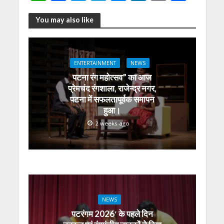
h
ac
w
el
e
n
m
h
at
e
itt
e
ss
k
ai
ar
You may also like
s
b
er
gr
e
e
l
e
A
o
a
n
dI
ENTERTAINMENT
NEWS
p
o
m
g
n
पटना रंग महोत्सव” का आज
p
k
er
प्रेमचंद रंगशाला, राजेन्द्र नगर,
पटना में सफलतापूर्वक समापन
हुआ।
2 weeks ago
NEWS
पटरंगम 2026′ के पहले दिन