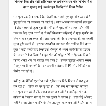
प्रियंका सिंह और माही श्रीवास्तव का इमोशनल छठ गीत ‘गोदिया में दे
at
e
itt
e
ss
k
ai
ar
दा ना फूल ए माई’ वर्ल्डवाइड रिकॉर्ड्स ने किया रिलीज
s
b
er
gr
e
e
l
e
छठ पूजा एक ऐसा महापर्व है, जिसमें अस्त होते हुए सूर्य और उदय होते
A
o
a
n
dI
हुए सूर्य देव की उपासना की जाती है। लोक आस्था का महापर्व छठ पूजा
p
o
m
g
n
माँ और संतान से जुड़ा हुआ है। माँ अपने पुत्र की सलामती और लंबी
p
k
er
उम्र के लिए व्रत करती हैं तो वहीं निःसंतान महिलाएं भी पुत्र प्राप्ति के
लिए भी छठ व्रत करती हैं। छठ मइया की महिमा अपरंपार है, वह सबकी
मुराद पूरी करती हैं। इस पर आधारित नया छठ गीत ‘गोदिया में दे दा ना
फूल ए माई’ वर्ल्डवाइड रिकॉर्ड्स भोजपुरी ने अपने ऑफिसियल यूट्यूब
चैनल पर रिलीज किया है। इस गीत को पॉपुलर सिंगर प्रियंका सिंह ने
गाकर भक्ति भाव का माहौल बना दिया है। उनकी सुरीली आवाज सुनने
में बहुत प्यारी लग रही है। वह अपनी भक्तिमय सिंगिंग से लोगों को भाव
विभोर कर रही है।
वहीं इसके वीडियो एक्ट्रेस माही श्रीवास्तव विधि विधान से छठ पूजा
कर रही है। जोकि मन को छू रही हैं। ऐसा लग रहा कि माही सचमुच
छठ पूजा कर रही है और व्यथा व्यक्त कर रही है। वहीं इस गीत के
वीडियो में दिखाया गया है कि एक युवती निःसंतान है। उसे कोई औलाद
नहीं है। वह संतान प्राप्ति के लिए छठ पूजा व्रत कर रही है और अपना