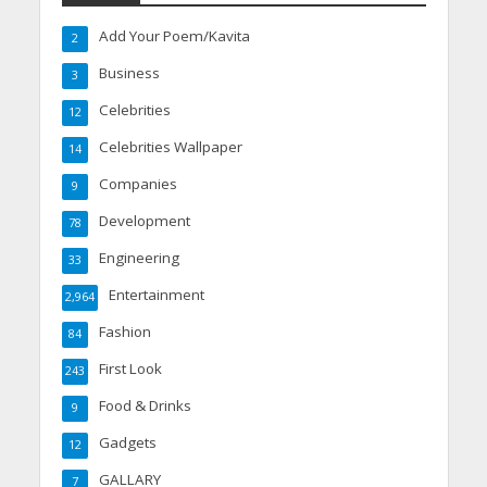
Add Your Poem/Kavita
2
Business
3
Celebrities
12
Celebrities Wallpaper
14
Companies
9
Development
78
Engineering
33
Entertainment
2,964
Fashion
84
First Look
243
Food & Drinks
9
Gadgets
12
GALLARY
7