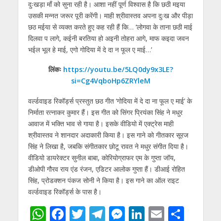
दुःखड़ा माँ को सुना रही है। आशा नहीं पूर्ण विश्वास है कि छठी मइया
उसकी मन्नत जरूर पूरी करेंगी। माही श्रीवास्तव अपना दुःख और पीड़ा
छठ मईया से व्यक्त करते हुए कह रही हैं कि… ‘लोगवा के ताना छठी माई
दिलवा प लागे, कईनी बरतिया हो अइनी तोहरा आगे, माफ कइदा जवन
भईल भूल हे माई, एगो गोदिया में दे दा न फूल ए माई…’
लिंकः
https://youtu.be/5LQ0dy9x3LE?
si=Cg4VqboHp6ZRYleM
वर्ल्डवाइड रिकॉर्ड्स प्रस्तुत छठ गीत ‘गोदिया में दे दा ना फूल ए माई’ के
निर्माता रत्नाकर कुमार हैं। इस गीत को सिंगर प्रियंका सिंह ने मधुर
आवाज में भक्ति भाव से गाया है। इसके वीडियो में एक्ट्रेस माही
श्रीवास्तव ने शानदार अदाकारी किया है। इस गाने को गीतकार सूरज
सिंह ने लिखा है, जबकि संगीतकार छोटू रावत ने मधुर संगीत दिया है।
वीडियो डायरेक्टर सुनील बाबा, कोरियोग्राफर एम के गुप्ता जॉय,
डीओपी गौरव राय एंड रंजन, एडिटर आलोक गुप्ता हैं। डीआई रोहित
सिंह, प्रोडक्शन पंकज सोनी ने किया है। इस गाने का ऑल राइट
वर्ल्डवाइड रिकॉर्ड्स के पास है।
W
F
T
T
M
Li
E
S