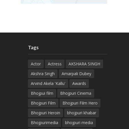
Tags
Actor
Actress
AKSHARA SINGH
Akshra Singh
Amarpali Dubey
Arvind Akela 'Kallu'
Awards
Bhojpui film
Bhojpuri Cinema
Bhojpuri Film
Bhojpuri Film Hero
Bhojpuri Heroin
bhojpuri khabar
Bhojpurimedia
bhojpuri media