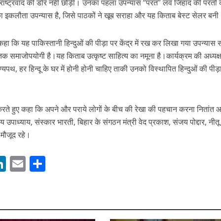
 कभी राष्ट्रवाद की डोर नहीं छोड़ी। उनका पहला उपन्यास “परत” लव जिहाद की परतों
 रिलीज हुआ भोजपुरी गीत जिंदगी जियल छोड़ देहब, दर्शकों का मिल रहा भरपूर प्यार
ा इकलौता उपन्यास है, जिसे पाठकों ने खूब सराहा और यह किताब बेस्ट सेलर बन
कहा कि यह पाकिस्तानी हिन्दुओं की पीड़ा पर केंद्र में रख कर लिखा गया उपन्यास
क समाजोपयोगी है।यह किताब उत्कृष्ट साहित्य का नमूना है।कार्यक्रम की अध्यक
 पुण्यपथ, हर हिन्दू के घर में होनी होनी चाहिए ताकी उनको विस्थापित हिन्दुओं की पीड
रते हुए कहा कि अपने और पराये लोगों के बीच की रेखा की पहचान करना नितांत
जय उपाध्याय, संस्कार भारती, बिहार के संगठन मंत्री वेद प्रकाश, संजय पोद्दार, नीतू
साथ 25 वर्षों का सफर, अब ‘ओम गोल्डन फ्यूचर मूवीज़’ के साथ नई पारी शुरू करेंगे प्रेमचंद्र झा
 मौजूद रहे।
M
Li
E
S
n
m
h
s
k
ai
ar
e
l
e