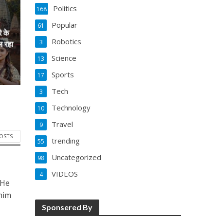
Politics
168
Popular
61
े के
Robotics
3
ल रहा
Science
13
Sports
17
Tech
3
Technology
10
Travel
9
POSTS
trending
55
Uncategorized
98
VIDEOS
4
 He
him
Sponsered By