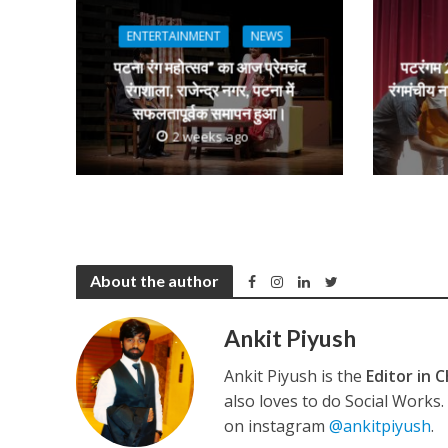
A
o
a
n
p
o
m
g
ENTERTAINMENT
NEWS
p
k
e
पटना रंग महोत्सव” का आज प्रेमचंद
पटरंगम 2
कुलदीप कुमार की “गौर
रंगशाला, राजेन्द्र नगर, पटना में
रंगमंचीय न
सफलतापूर्वक समापन हुआ।
2 weeks ago
About the author
‘शेल्टर होम’ के एक सीन 
Ankit Piyush
Ankit Piyush is the
Editor in C
also loves to do Social Works
on instagram
@ankitpiyush
.