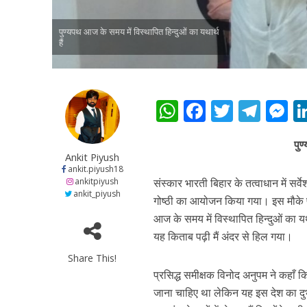
पुण्यपथ आज के समय में विस्थापित हिन्दुओं का यथार्थ
हैं
W
F
T
T
h
ac
w
el
e
पुण
पवन सिंह का बॉलीवुड म
at
e
itt
e
s
Ankit Piyush
s
b
er
gr
e
ankit.piyush18
ankitpiyush
संस्कार भारती बिहार के तत्वाधान में सर्व
A
o
a
n
ankit_piyush
गोष्ठी का आयोजन किया गया। इस मौके पर
p
o
m
g
आज के समय में विस्थापित हिन्दुओं का यथ
p
k
e
यह किताब पढ़ी मैं अंदर से हिल गया।
Share This!
प्रसिद्ध समीक्षक विनोद अनुपम ने कहाँ 
जाना चाहिए था लेकिन यह इस देश का दुर्भ