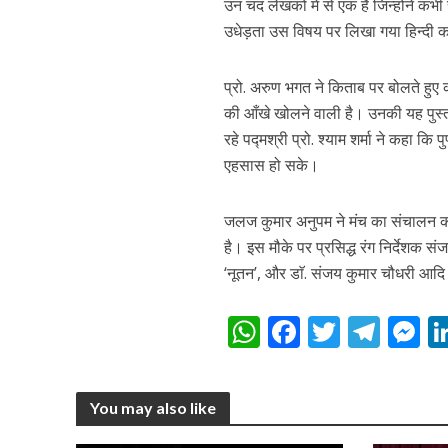
उन चंद लेखकों में से एक हैं जिन्होंने
नेहा म्यूजिक वर्ल्ड पर
उधेड़ता उस विषय पर लिखा गया हिन्दी क
प्रो. अरुण भगत ने किताब पर बोलते हुए 
की आँखे खोलने वाली है। उनकी यह पुस्त
रहे पद्मश्री प्रो. श्याम शर्मा ने कहा कि
एहसास हो सके।
जलज कुमार अनुपम ने मंच का संचालन क
है। इस मौके पर प्रसिद्ध रंग निर्देशक सं
साजिद नाडियाडवाला के 
‘नूतन’, और डाॅ. संजय कुमार चौधरी आदि
W
F
T
T
h
ac
w
el
e
at
e
itt
e
s
You may also like
s
b
er
gr
e