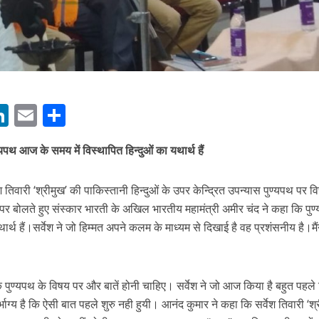
M
Li
E
S
n
m
h
्यपथ आज के समय में विस्थापित हिन्दुओं का यथार्थ हैं
ें महाधमाका, ‘सिर्फ आपके’ की शूटिंग लखनऊ और भोपाल में हुई पूरी”
s
k
ai
ar
e
l
e
ेश तिवारी ‘श्रीमुख’ की पाकिस्तानी हिन्दुओं के उपर केन्द्रित उपन्यास पुण्यपथ पर व
dI
 बोलते हुए संस्कार भारती के अखिल भारतीय महामंत्री अमीर चंद ने कहा कि पुण
n
ार्थ हैं।सर्वेश ने जो हिम्मत अपने कलम के माध्यम से दिखाई है वह प्रशंसनीय है।मै
r
कि पुण्यपथ के विषय पर और बातें होनी चाहिए। सर्वेश ने जो आज किया है बहुत पहले
ाग्य है कि ऐसी बात पहले शुरु नही हुयी। आनंद कुमार ने कहा कि सर्वेश तिवारी ‘श्