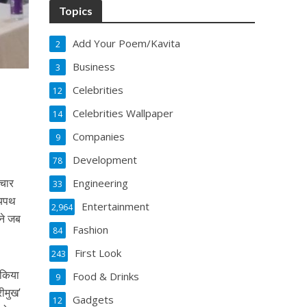
Topics
Add Your Poem/Kavita
2
Business
3
Celebrities
12
Celebrities Wallpaper
14
Companies
9
Development
78
िचार
Engineering
33
्यपथ
Entertainment
2,964
ंने जब
Fashion
84
First Look
243
 किया
Food & Drinks
9
रीमुख’
Gadgets
12