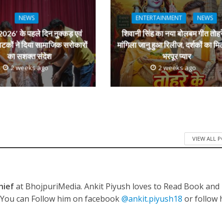
dI
n
NEWS
ENTERTAINMENT
NEWS
r
026′ के पहले दिन नुक्कड़ एवं
शिवानी सिंह का नया बोलबम गीत तोहर
ी शंकर की प्रेम कहानी” ने मचाया धमाल
ाटकों ने दिया सामाजिक सरोकारों
मांगिला जानु हुआ रिलीज, दर्शकों का मि
का सशक्त संदेश
भरपूर प्यार
2 weeks ago
2 weeks ago
VIEW ALL 
ने तोड़ दिया दिव्या त्यागी का सब्र, कैमरा बंद होने के बाद भी नहीं थमे आंसू
hief
at BhojpuriMedia. Ankit Piyush loves to Read Book and
. You can Follow him on facebook
@ankit.piyush18
or follow 