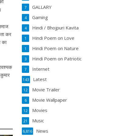
 को
GALLARY
7
ी।
Gaming
4
 समाज
Hindi / Bhojpuri Kavita
4
्षता कर
Hindi Poem on Love
1
़ा का
Hindi Poem on Nature
1
Hindi Poem on Patriotic
3
 आवश्यक
Internet
7
 कुमार
Latest
143
Movie Trailer
12
Movie Wallpaper
6
Movies
12
Music
21
News
6,816