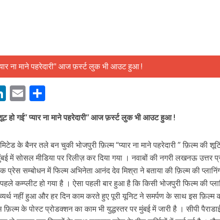
बम गीत तोहरे के मांगिला जानु हुआ रिलीज, दर्शकों का मिल रहा भरपूर प्यार
M
Li
E
S
n
m
h
शूट हो गई” प्यार ना माने पहरेदारी” आज फ़र्स्ट लुक भी आउट हुआ !
s
k
ai
ar
e
l
e
टेड के बैनर तले बन चुकी भोजपुरी फ़िल्म “प्यार ना माने पहरेदारी ” फ़िल्म की शूटिं
dI
ुंबई में सोसल मीडिया पर रिलीज़ कर दिया गया । नवाबों की नगरी लखनऊ उत्तर प्रद
n
क एक प्रेस सम्बोधन में फिल्म अभिनेता आनंद देव मिश्रा ने बताया की फ़िल्म की प्लानिं
r
हले कम्प्लीट हो गया है । ऐसा पहली बार हुआ है कि किसी भोजपुरी फिल्म की प्लान
्यर्थ नहीं हुआ और हर दिन काम करते हुए पूरी यूनिट ने समर्पण के साथ इस फ़िल्म
ोजपुरी का नया धमाकेदार गाना जल्द, दुबई की खूबसूरत लोकेशन्स पर हो रही है शूटिंग
फ़िल्म के पोस्ट प्रोडक्शन का काम भी युद्धस्तर पर मुंबई में जारी है । सीपी पैराड