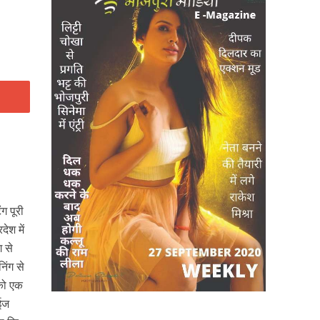
ग पूरी
ेश में
ग से
िंग से
 को एक
ाईज