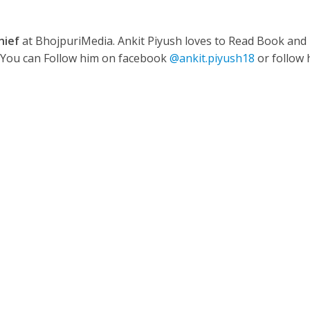
hief
at BhojpuriMedia. Ankit Piyush loves to Read Book and
ी शंकर की प्रेम कहानी” ने मचाया धमाल
. You can Follow him on facebook
@ankit.piyush18
or follow 
ने तोड़ दिया दिव्या त्यागी का सब्र, कैमरा बंद होने के बाद भी नहीं थमे आंसू