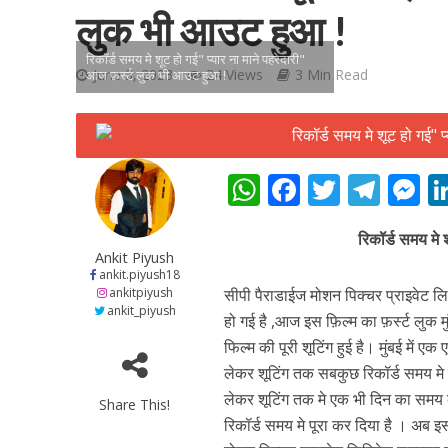
लुक भी आउट हुआ !
रिकॉर्ड समय मे शूट हो गई" प्यार ना माने पहरेदारी"
June 3, 2023
24 Views
3 Min Read
आज फ़र्स्ट लुक भी आउट हुआ !
शिवानी सिंह का नया बोल
W
F
T
T
h
ac
w
el
e
रिकॉर्ड समय मे 
at
e
itt
e
s
Ankit Piyush
s
b
er
gr
e
ankit.piyush18
ankitpiyush
सीपी पैराडाईज मोशन पिक्चर प्राइवेट लिमि
A
o
a
n
ankit_piyush
हो गई है ,आज इस फ़िल्म का फ़र्स्ट लुक म
p
o
m
g
फिल्म की पूरी शूटिंग हुई है। मुंबई में ए
p
k
e
लेकर शूटिंग तक सबकुछ रिकॉर्ड समय मे प
लेकर शूटिंग तक मे एक भी दिन का समय व
Share This!
वर्ल्डवाइड रिकॉर्ड्स भ
रिकॉर्ड समय मे पूरा कर दिया है । अब इस 