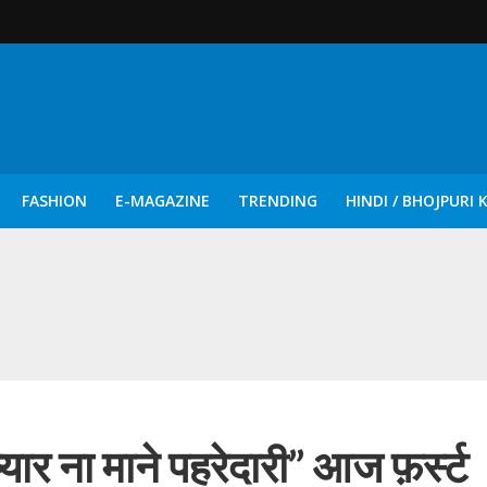
FASHION
E-MAGAZINE
TRENDING
HINDI / BHOJPURI 
दिन नुक्कड़ एवं रंगमंचीय नाटकों ने दिया सामाजिक सरोकारों का सशक्त संदेश
्यार ना माने पहरेदारी” आज फ़र्स्ट