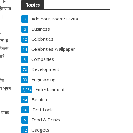
सा कि
Topics
 हेमराज
है।
Add Your Poem/Kavita
2
Business
3
ंग
Celebrities
12
ता है
फ़िल्म
Celebrities Wallpaper
14
ारे
Companies
9
Development
78
Engineering
डेय
33
जय भूषण
Entertainment
2,964
Fashion
84
First Look
243
ी यादव
Food & Drinks
9
Gadgets
12