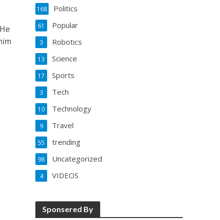
Politics
168
Popular
61
 He
him
Robotics
3
Science
13
Sports
17
Tech
3
Technology
10
Travel
9
trending
55
Uncategorized
98
VIDEOS
4
Sponsered By