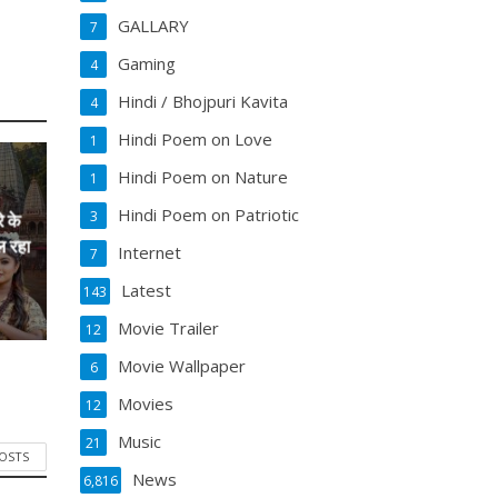
GALLARY
7
Gaming
4
Hindi / Bhojpuri Kavita
4
Hindi Poem on Love
1
Hindi Poem on Nature
1
Hindi Poem on Patriotic
3
े के
ल रहा
Internet
7
Latest
143
Movie Trailer
12
Movie Wallpaper
6
Movies
12
Music
21
POSTS
News
6,816