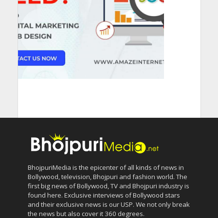
BhojpuriMedia is the epicenter of all kinds of news in
Bollywood, television, Bhojpuri and fashion world. The
first big news of Bollywood, TV and Bhojpuri industry is
found here. Exclusive interviews of Bollywood stars
and their exclusive news is our USP. We not only break
the news but also cover it 360 degrees.