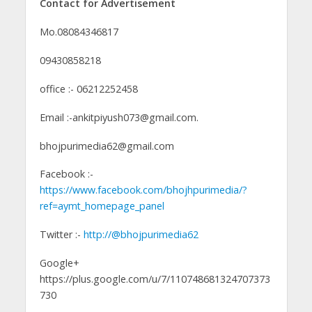
Contact for Advertisement
Mo.08084346817
09430858218
office :- 06212252458
Email :-ankitpiyush073@gmail.com.
bhojpurimedia62@gmail.com
Facebook :-
https://www.facebook.com/bhojhpurimedia/?
ref=aymt_homepage_panel
Twitter :-
http://@bhojpurimedia62
Google+
https://plus.google.com/u/7/110748681324707373
730