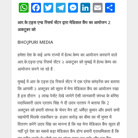
W
F
T
T
M
Li
E
S
h
ac
w
el
e
n
m
h
आर.के.एड्स एन्ड रिसर्च सेंटर द्वारा मेडिकल कैंप का आयोजन 2
at
e
itt
e
ss
k
ai
ar
अकटूबर को
s
b
er
gr
e
e
l
e
BHOJPURI MEDIA
A
o
a
n
dI
p
o
m
g
n
हमेशा देश के कई अन्य राज्यो में हेल्थ केम्प का आयोजन करवाने वाले
आर.के.एड्स एन्ड रिसर्च सेंटर २ अकटूबर को मुम्बई में हेल्थ केम्प का
p
k
er
आयोजन करने जा रहे है .
मुम्बई में आर के एड्स एंड रिसर्ज सेंटर ने एक प्रेस कांफ्रेंस कर बताया
कि आगामी २ अक्टूबर को सूरत में मेगा मेडिकल कैंप का आयोजन रखा
है इस दौरान ३ लाख पेसेंट देखे जायेगे ऐसी जानकारी संस्था के बरिष्ठ
पदाधिकारी उदय प्रताप सिंह ने दी उदय प्रताप ने बताया कि 2
अक्टूबर को हमारी संस्था के चेयर मैन डॉ. धर्मेंद्र कुमार और हमारे सभी
सहयोगी मिलके तकरीबन छः हज़ार करोड़ का बीमा का भी मुफ्त में
वितरण करेगे उदय सिंह का मानना है कि यह मेगा मेडिकल कैंप सूरत ही
नहीं पूरे देश का सबसे बड़ा मेडिकल कैंप होगा हमारी प्राथमिकता है कि