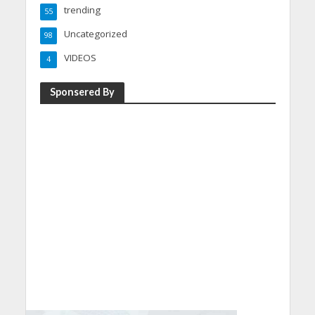
trending
55
Uncategorized
98
VIDEOS
4
Sponsered By