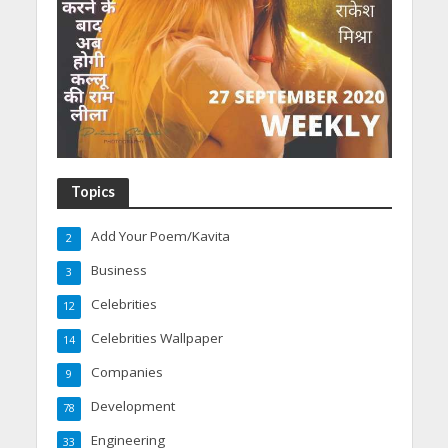
Topics
Add Your Poem/Kavita
2
Business
3
Celebrities
12
Celebrities Wallpaper
14
Companies
9
Development
78
Engineering
33