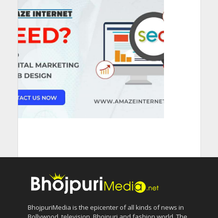
BhojpuriMedia is the epicenter of all kinds of news in
Bollywood, television, Bhojpuri and fashion world. The