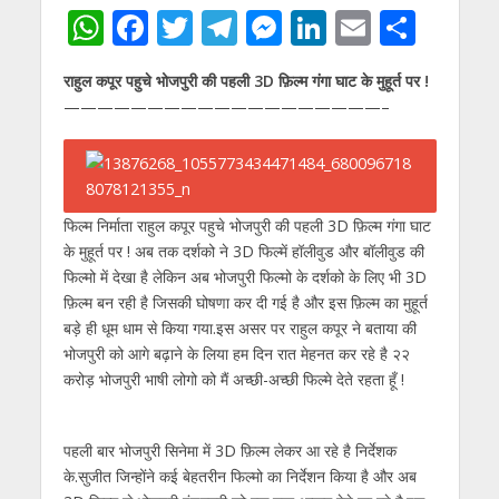
W
F
T
T
M
Li
E
S
h
ac
w
el
e
n
m
h
राहुल कपूर पहुचे भोजपुरी की पहली 3D फ़िल्म
गंगा घाट
के मुहूर्त पर !
at
e
itt
e
ss
k
ai
ar
———————————————————–
s
b
er
gr
e
e
l
e
A
o
a
n
dI
p
o
m
g
n
फिल्म निर्माता राहुल कपूर पहुचे भोजपुरी की पहली 3D फ़िल्म
गंगा घाट
p
k
er
के मुहूर्त पर ! अब तक दर्शको ने 3D फिल्में हॉलीवुड और बॉलीवुड की
फिल्मो में देखा है लेकिन अब भोजपुरी फिल्मो के दर्शको के लिए भी 3D
फ़िल्म बन रही है जिसकी घोषणा कर दी गई है और इस फ़िल्म का मुहूर्त
बड़े ही धूम धाम से किया गया.इस असर पर राहुल कपूर ने बताया की
भोजपुरी को आगे बढ़ाने के लिया हम दिन रात मेहनत कर र
हे है २२
करोड़ भोजपुरी भाषी लोगो को मैं अच्छी-अच्छी फिल्मे देते रहता हूँ !
पहली बार भोजपुरी सिनेमा में 3D फ़िल्म लेकर आ रहे है निर्देशक
के.सुजीत जिन्होंने कई बेहतरीन फिल्मो का निर्देशन किया है और अब