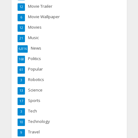
Movie Trailer
12
Movie Wallpaper
6
Movies
12
Music
21
News
6,816
Politics
168
Popular
61
Robotics
3
Science
13
Sports
17
Tech
3
Technology
10
Travel
9