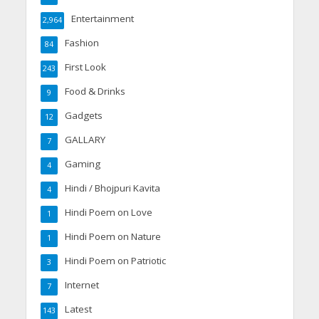
Entertainment
2,964
Fashion
84
First Look
243
Food & Drinks
9
Gadgets
12
GALLARY
7
Gaming
4
Hindi / Bhojpuri Kavita
4
Hindi Poem on Love
1
Hindi Poem on Nature
1
Hindi Poem on Patriotic
3
Internet
7
Latest
143