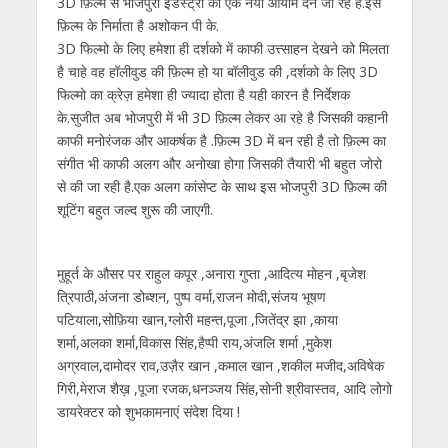
3D फ़िल्म से भोजपुरी इंडस्ट्री को एक नया आयाम देने जा रहे है.इस
फ़िल्म के निर्माता है अशोकन पी के.
3D फिल्मो के लिए हमेशा ही दर्शको में काफी उत्त्साहन देखने को मिलता
है चाहे वह हॉलीवुड की फ़िल्म हो या बॉलीवुड की ,दर्शको के लिए 3D
फिल्मो का क्रेज़ हमेशा ही ज्यादा होता है यही कारन है निर्देशक
के.सुजीत अब भोजपुरी में भी 3D फ़िल्म लेकर आ रहे है जिसकी कहानी
काफी मनोरंजक और आकर्षक है .फ़िल्म 3D में बन रही है तो फ़िल्म का
संगीत भी काफी अलग और अनोखा होगा जिसकी तैयारी भी बहुत जोरो
से की जा रही है.एक अलग कांसेप्ट के साथ इस भोजपुरी 3D फ़िल्म की
शूटिंग बहुत जल्द शुरू की जाएगी.
मुहूर्त के औसर पर राहुल कपूर ,अनारा गुप्ता ,आदित्य मोहन ,बृजेश
त्रिपाठी,अंजना डोब्शन, पुष्प वर्मा,राजन मोदी,संजय भूषण
पटियाला,सोफ़िया खान,ग्लोरी महन्त,पूजा ,जितेंद्र झा ,काया
शर्मा,अलका शर्मा,विकास सिंह,हैप्पी राय,अंजलि शर्मा ,मुकेश
अग्रवाल,दामोदर राव,उज़ैर खान ,कमाल खान ,शकील मजीद,अविषेक
गिरी,मेराज शैख़ ,पूजा रजक,धनञ्जय सिंह,सोनी श्रीवास्तव, आदि लोगो
डायरेक्टर को शुभकामनाएं संदेश दिया !