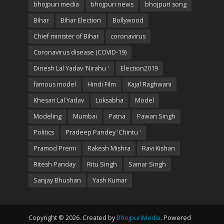
bhojpuri media
bhojpuri news
bhojpuri song
Bihar
Bihar Election
Bollywood
Chief minister of Bihar
coronavirus
Coronavirus disease (COVID-19)
Dinesh Lal Yadav 'Nirahu '
Election2019
famous model
Hindi Film
Kajal Raghwani
Khesari Lal Yadav
Loksabha
Model
Modeling
Mumbai
Patna
Pawan Singh
Politics
Pradeep Pandey 'Chintu '
Pramod Premi
Rakesh Mishra
Ravi Kishan
Ritesh Panday
Ritu Singh
Samar Singh
Sanjay Bhushan
Yash Kumar
Copyright © 2026. Created by
BhojpuriMedia
. Powered