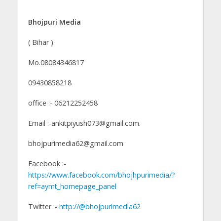
Bhojpuri Media
( Bihar )
Mo.08084346817
09430858218
office :- 06212252458
Email :-ankitpiyush073@gmail.com.
bhojpurimedia62@gmail.com
Facebook :-
https://www.facebook.com/bhojhpurimedia/?
ref=aymt_homepage_panel
Twitter :-
http://@bhojpurimedia62