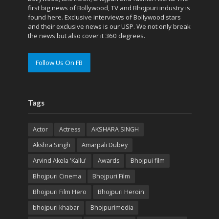
first big news of Bollywood, TV and Bhojpuri industry is
found here. Exclusive interviews of Bollywood stars
and their exclusive news is our USP. We not only break
the news but also cover it 360 degrees.
Follow Us On FB
Tags
Actor
Actress
AKSHARA SINGH
Akshra Singh
Amarpali Dubey
Arvind Akela 'Kallu'
Awards
Bhojpui film
Bhojpuri Cinema
Bhojpuri Film
Bhojpuri Film Hero
Bhojpuri Heroin
bhojpuri khabar
Bhojpurimedia