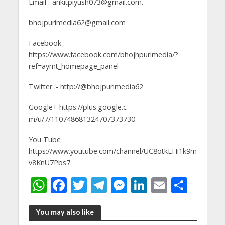
Email :-ankitpiyush073@gmail.com.
bhojpurimedia62@gmail.com
Facebook :-
https://www.facebook.com/bhojhpurimedia/?
ref=aymt_homepage_panel
Twitter :- http://@bhojpurimedia62
Google+ https://plus.google.c
m/u/7/110748681324707373730
You Tube
https://www.youtube.com/channel/UC8otkEHi1k9m
v8KnU7Pbs7
W
F
T
T
M
Li
E
S
h
ac
w
el
e
n
m
h
at
e
itt
e
ss
k
ai
ar
You may also like