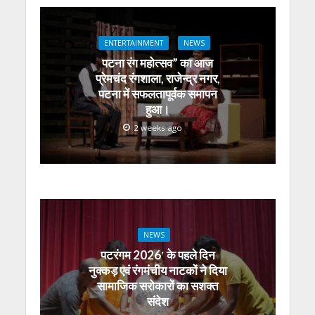
s
b
er
gr
e
e
l
e
A
o
a
n
dI
ENTERTAINMENT
NEWS
p
o
m
g
n
पटना रंग महोत्सव” का आज
p
k
er
प्रेमचंद रंगशाला, राजेन्द्र नगर,
पटना में सफलतापूर्वक समापन
हुआ।
2 weeks ago
NEWS
पटरंगम 2026′ के पहले दिन
नुक्कड़ एवं रंगमंचीय नाटकों ने दिया
सामाजिक सरोकारों का सशक्त
संदेश