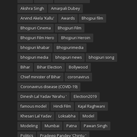
Akshra Singh
Amarpali Dubey
Arvind Akela 'Kallu'
Awards
Bhojpui film
Bhojpuri Cinema
Bhojpuri Film
Bhojpuri Film Hero
Bhojpuri Heroin
bhojpuri khabar
Bhojpurimedia
bhojpuri media
bhojpuri news
bhojpuri song
Bihar
Bihar Election
Bollywood
Chief minister of Bihar
coronavirus
Coronavirus disease (COVID-19)
Dinesh Lal Yadav 'Nirahu '
Election2019
famous model
Hindi Film
Kajal Raghwani
Khesari Lal Yadav
Loksabha
Model
Modeling
Mumbai
Patna
Pawan Singh
Politics
Pradeep Pandey 'Chintu '