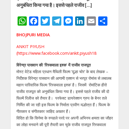
अनुबंधित किया गया है। इससे पहले राजीव […]
W
F
T
T
M
Li
E
S
h
ac
w
el
e
n
m
h
BHOJPURI MEDIA
.
at
e
itt
e
ss
k
ai
ar
s
b
er
gr
e
e
l
e
ANKIT PIYUSH
(
https://www.facebook.com/ankit.piyush18
A
o
a
n
dI
p
o
m
g
n
विरेन्द्र पासवान की ’रिस्कवाला इश्क’ में राजीव राजपूत
मोस्ट वेटेड महिला प्रधान मैथिली फिल्म ’दूल्हा चोर’ के बाद लेखक –
p
k
er
निर्देशक विरेन्द्र पासवान की आगामी एक्शन से भरपूर रोमांस से लबालब
महान पारिवारिक फिल्म ’रिस्कवाला इश्क’ है। जिसमें रोमांटिक हीरो
राजीव राजपूत को अनुबंधित किया गया है। इससे पहले राजीव की दो
फिल्में रिलीज को तैयार है। परफेक्ट डायरेक्शन ग्रुप के बैनर तले
निर्मित की जा रही इस फिल्म के निर्माता प्रवीण मल्होत्रा हैं। फिल्म के
गीतकार व संगीतकार जाहिद अख्तर हैं।
विदित हो कि सिनेमा के रुपहले परदे पर अपनी अभिनय क्षमता का जौहर
का लोहा मनवाने की पूरी तैयारी कर चुके राजीव राजपूत रिस्कवाला