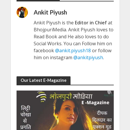
Ankit Piyush
Ankit Piyush is the
Editor in Chief
at
BhojpuriMedia. Ankit Piyush loves to
Read Book and He also loves to do
Social Works. You can Follow him on
facebook
@ankit.piyush18
or follow
him on instagram
@ankitpiyush
.
Our Latest E-Magazine