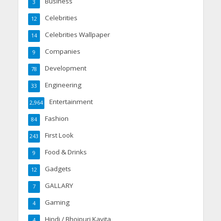
Business
3
Celebrities
12
Celebrities Wallpaper
14
Companies
9
Development
78
Engineering
33
Entertainment
2,964
Fashion
84
First Look
243
Food & Drinks
9
Gadgets
12
GALLARY
7
Gaming
4
Hindi / Bhojpuri Kavita
4