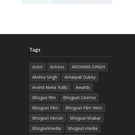
Tags
Actor
Actress
AKSHARA SINGH
Akshra Singh
Amarpali Dubey
Arvind Akela 'Kallu'
Awards
Bhojpui film
Bhojpuri Cinema
Bhojpuri Film
Bhojpuri Film Hero
Bhojpuri Heroin
bhojpuri khabar
Bhojpurimedia
bhojpuri media