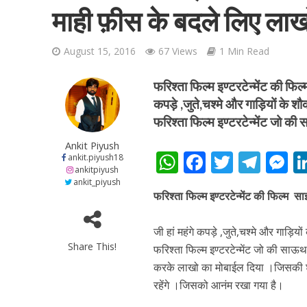
माही फ़ीस के बदले लिए लाख
August 15, 2016
67 Views
1 Min Read
फरिश्ता फिल्म इण्टरटेन्मेंट की फि
कपड़े ,जुते,चश्मे और गाड़ियों के शौक 
शिवानी सिंह का नया बोल
फरिश्ता फिल्म इण्टरटेन्मेंट जो की
Ankit Piyush
W
F
T
T
ankit.piyush18
ankitpiyush
h
ac
w
el
e
ankit_piyush
फरिश्ता फिल्म इण्टरटेन्मेंट की फिल्म 
at
e
itt
e
s
s
b
er
gr
e
जी हां महंगे कपड़े ,जुते,चश्मे और गाड़ियों
A
o
a
n
Share This!
फरिश्ता फिल्म इण्टरटेन्मेंट जो की साऊ
p
o
m
g
करके लाखो का मोबाईल दिया ।जिसकी शूटिंग 
वर्ल्डवाइड रिकॉर्ड्स भ
रहेंगे ।जिसको आनंम रखा गया है।
p
k
e