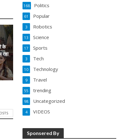
Politics
168
Popular
61
Robotics
3
Science
13
े के
Sports
17
ल रहा
Tech
3
Technology
10
Travel
9
trending
55
Uncategorized
98
VIDEOS
4
POSTS
Sponsered By