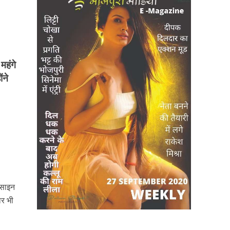
महंगे
ंने
 साइन
ार भी