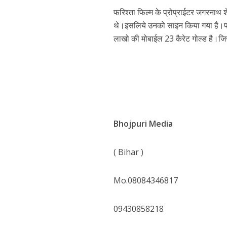
फरिश्ता फिल्म के प्रोप्राईटर जगरनाथ श
थे।इसलिये उनको साइन किया गया है।पर इतन
लाखो की मोबाईल 23 कैरेट गोल्ड है।जि
पवन सिंह का बॉलीवुड म
Bhojpuri Media
( Bihar )
Mo.08084346817
09430858218