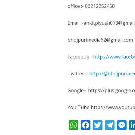
नेहा म्यूजिक वर्ल्ड पर
office :- 06212252458
Email :-ankitpiyush073@gmail
bhojpurimedia62@gmail.com
Facebook :-
https://www.face
Twitter :-
http://@bhojpurime
साजिद नाडियाडवाला के 
Google+ https://plus.google
You Tube https://www.yout
W
F
T
T
h
ac
w
el
e