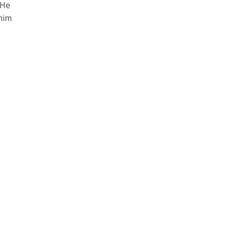
 He
him