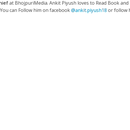
hief
at BhojpuriMedia. Ankit Piyush loves to Read Book and
. You can Follow him on facebook
@ankit.piyush18
or follow 
नए अंदाज़ ने मचाई धूम, ‘राउंड राउंड’ को मिल रहा दर्शकों का भरपूर प्यार