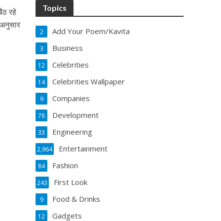
Topics
ैठ रहे
े अनुसार
Add Your Poem/Kavita
2
Business
3
Celebrities
12
Celebrities Wallpaper
14
Companies
9
Development
78
Engineering
33
Entertainment
2,964
Fashion
84
First Look
243
Food & Drinks
9
Gadgets
12