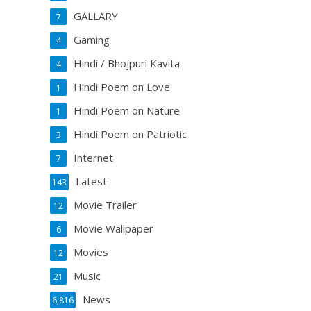
GALLARY
7
Gaming
4
Hindi / Bhojpuri Kavita
4
Hindi Poem on Love
1
Hindi Poem on Nature
1
Hindi Poem on Patriotic
3
Internet
7
Latest
143
Movie Trailer
12
Movie Wallpaper
6
Movies
12
Music
21
News
6,816