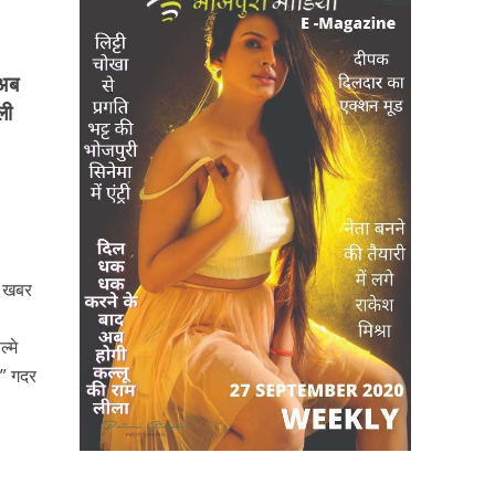
 अब
ली
े।खबर
्मे
म” गदर