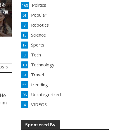
Politics
े के
168
ल रहा
Popular
61
Robotics
3
Science
13
Sports
17
Tech
3
Technology
10
POSTS
Travel
9
trending
55
Uncategorized
 He
98
him
VIDEOS
4
Sponsered By