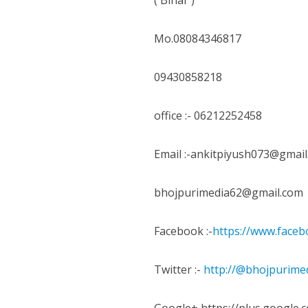
( Bihar )
Mo.08084346817
09430858218
office :- 06212252458
पवन सिंह का बॉलीवुड म
Email :-ankitpiyush073@gmail
bhojpurimedia62@gmail.com
Facebook :-
https://www.face
Twitter :-
http://@bhojpurime