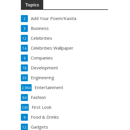
Topics
Add Your Poem/Kavita
2
Business
3
Celebrities
12
Celebrities Wallpaper
14
Companies
9
Development
78
Engineering
33
Entertainment
2,964
Fashion
84
First Look
243
Food & Drinks
9
Gadgets
12