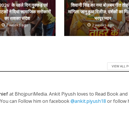
r
026′ के पहले दिन नुक्कड़ एवं
शिवानी सिंह का नया बोलबम गीत तोहर
ाटकों ने दिया सामाजिक सरोकारों
मांगिला जानु हुआ रिलीज, दर्शकों का मि
का सशक्त संदेश
भरपूर प्यार
ी शंकर की प्रेम कहानी” ने मचाया धमाल
2 weeks ago
2 weeks ago
VIEW ALL 
ने तोड़ दिया दिव्या त्यागी का सब्र, कैमरा बंद होने के बाद भी नहीं थमे आंसू
hief
at BhojpuriMedia. Ankit Piyush loves to Read Book and
. You can Follow him on facebook
@ankit.piyush18
or follow 