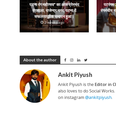
p
k
e
पटना रंग महोत्सव” का आज प्रेमचंद
पटरंगम 2
रंगशाला, राजेन्द्र नगर, पटना में
रंगमंचीय न
सफलतापूर्वक समापन हुआ।
कुलदीप कुमार की “गौर
2 weeks ago
About the author
Ankit Piyush
‘शेल्टर होम’ के एक सीन 
Ankit Piyush is the
Editor in C
also loves to do Social Works
on instagram
@ankitpiyush
.