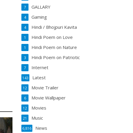
GALLARY
7
Gaming
4
Hindi / Bhojpuri Kavita
4
Hindi Poem on Love
1
Hindi Poem on Nature
1
Hindi Poem on Patriotic
3
Internet
7
Latest
143
Movie Trailer
12
Movie Wallpaper
6
Movies
12
Music
21
News
6,816