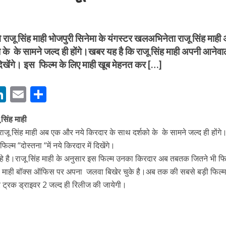
 राजू सिंह माही भोजपुरी सिनेमा के यंगस्टर खलअभिनेता राजू सिंह माही
के के सामने जल्द ही होंगे।खबर यह है कि राजू सिंह माही अपनी आनेवा
ं दिखेंगे। इस फिल्म के लिए माही खूब मेहनत कर […]
बम गीत तोहरे के मांगिला जानु हुआ रिलीज, दर्शकों का मिल रहा भरपूर प्यार
M
Li
E
S
n
m
h
 सिंह माही
s
k
ai
ar
राजू सिंह माही अब एक और नये किरदार के साथ दर्शको के के सामने जल्द ही होंग
e
l
e
ल्म “दोस्तना “में नये किरदार में दिखेंगे।
dI
हे है।राजू सिंह माही के अनुसार इस फिल्म उनका किरदार अब तबतक जितने भी फिल
n
ह माही बॉक्स ऑफिस पर अपना जलवा बिखेर चुके है।अब तक की सबसे बड़ी फिल्
 ट्रक ड्राइवर 2 जल्द ही रिलीज की जायेगी।
r
ोजपुरी का नया धमाकेदार गाना जल्द, दुबई की खूबसूरत लोकेशन्स पर हो रही है शूटिंग