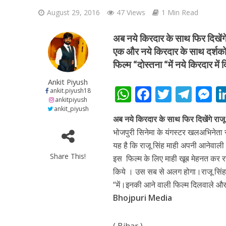
August 29, 2016
47 Views
1 Min Read
अब नये किरदार के साथ फिर दिखेंगे
एक और नये किरदार के साथ दर्शको 
फिल्म “दोस्तना “में नये किरदार मे
शिवानी सिंह का नया बोल
Ankit Piyush
W
F
T
T
ankit.piyush18
ankitpiyush
h
ac
w
el
e
ankit_piyush
अब नये किरदार के साथ फिर दिखेंगे राजू
at
e
itt
e
s
भोजपुरी सिनेमा के यंगस्टर खलअभिनेता 
s
b
er
gr
e
यह है कि राजू सिंह माही अपनी आनेवाली फि
A
o
a
n
Share This!
इस फिल्म के लिए माही खूब मेहनत कर र
p
o
m
g
किये । उस सब से अलग होगा।राजू सिं
“में।इनकी आने वाली फिल्म दिलवाले और
p
k
e
Bhojpuri Media
वर्ल्डवाइड रिकॉर्ड्स भ