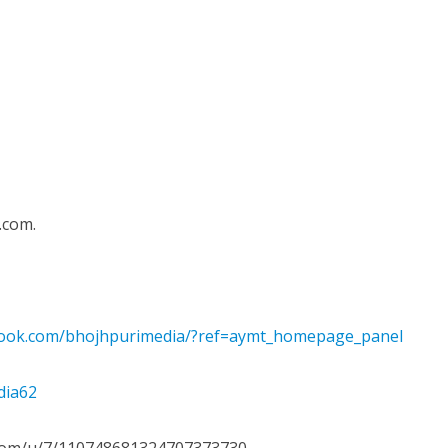
ें महाधमाका, ‘सिर्फ आपके’ की शूटिंग लखनऊ और भोपाल में हुई पूरी”
.com.
book.com/bhojhpurimedia/?ref=aymt_homepage_panel
dia62