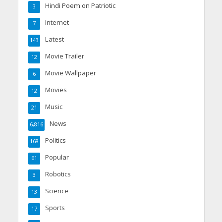
Hindi Poem on Patriotic
3
Internet
7
Latest
143
Movie Trailer
12
Movie Wallpaper
6
Movies
12
Music
21
News
6,816
Politics
168
Popular
61
Robotics
3
Science
13
Sports
17