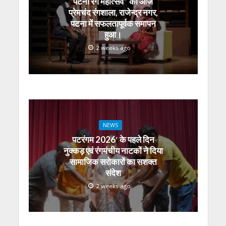
पटना रंग महोत्सव” का आज
p
k
er
प्रेमचंद रंगशाला, राजेन्द्र नगर,
पटना में सफलतापूर्वक समापन
हुआ।
2 weeks ago
NEWS
पटरंगम 2026′ के पहले दिन
नुक्कड़ एवं रंगमंचीय नाटकों ने दिया
सामाजिक सरोकारों का सशक्त
संदेश
2 weeks ago