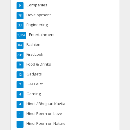
Companies
9
Development
78
Engineering
33
Entertainment
2,964
Fashion
84
First Look
243
Food & Drinks
9
Gadgets
12
GALLARY
7
Gaming
4
Hindi / Bhojpuri Kavita
4
Hindi Poem on Love
1
Hindi Poem on Nature
1