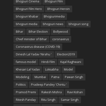
Bhojpuri Cinema
Bhojpuri Film
Bhojpuri Film Hero
Bhojpuri Heroin
bhojpuri khabar
Bhojpurimedia
bhojpuri media
bhojpuri news
bhojpuri song
Bihar
Bihar Election
Bollywood
Chief minister of Bihar
coronavirus
Coronavirus disease (COVID-19)
Dinesh Lal Yadav 'Nirahu '
Election2019
famous model
Hindi Film
Kajal Raghwani
Khesari Lal Yadav
Loksabha
Model
Modeling
Mumbai
Patna
Pawan Singh
Politics
Pradeep Pandey 'Chintu '
Pramod Premi
Rakesh Mishra
Ravi Kishan
Ritesh Panday
Ritu Singh
Samar Singh