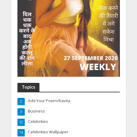
Topics
Add Your Poem/Kavita
2
Business
3
Celebrities
12
Celebrities Wallpaper
14