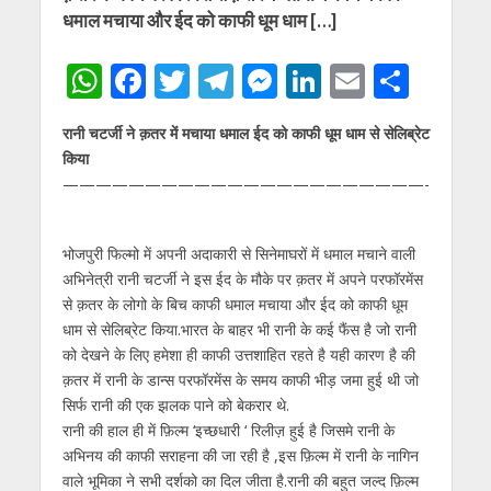
धमाल मचाया और ईद को काफी धूम धाम […]
W
F
T
T
M
Li
E
S
h
ac
w
el
e
n
m
h
रानी चटर्जी ने क़तर में मचाया धमाल ईद को काफी धूम धाम से सेलिब्रेट
at
e
itt
e
ss
k
ai
ar
किया
s
b
er
gr
e
e
l
e
——————————————————————-
A
o
a
n
dI
p
o
m
g
n
भोजपुरी फिल्मो में अपनी अदाकारी से सिनेमाघरों में धमाल मचाने वाली
p
k
er
अभिनेत्री रानी चटर्जी ने इस ईद के मौके पर क़तर में अपने परफॉरमेंस
से क़तर के लोगो के बिच काफी धमाल मचाया और ईद को काफी धूम
धाम से सेलिब्रेट किया.भारत के बाहर भी रानी के कई फैंस है जो रानी
को देखने के लिए हमेशा ही काफी उत्तशाहित रहते है यही कारण है की
क़तर में रानी के डान्स परफॉरमेंस के समय काफी भीड़ जमा हुई थी जो
सिर्फ रानी की एक झलक पाने को बेकरार थे.
रानी की हाल ही में फ़िल्म ‘इच्छधारी ‘ रिलीज़ हुई है जिसमे रानी के
अभिनय की काफी सराहना की जा रही है ,इस फ़िल्म में रानी के नागिन
वाले भूमिका ने सभी दर्शको का दिल जीता है.रानी की बहुत जल्द फ़िल्म