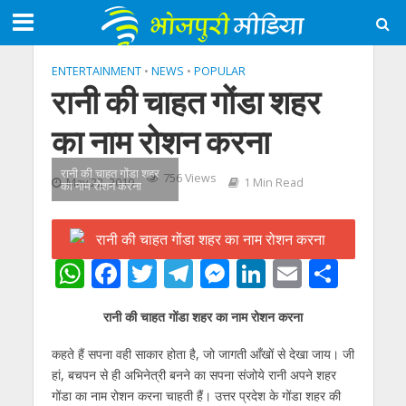
ENTERTAINMENT
•
NEWS
•
POPULAR
रानी की चाहत गोंडा शहर
का नाम रोशन करना
रानी की चाहत गोंडा शहर
756 Views
May 22, 2019
1 Min Read
का नाम रोशन करना
W
F
T
T
M
Li
E
S
h
ac
w
el
e
n
m
h
रानी की चाहत गोंडा शहर का नाम रोशन करना
at
e
itt
e
ss
k
ai
ar
s
b
er
gr
e
e
l
e
कहते हैं सपना वही साकार होता है, जो जागती आँखों से देखा जाय। जी
हां, बचपन से ही अभिनेत्री बनने का सपना संजोये रानी अपने शहर
A
o
a
n
dI
गोंडा का नाम रोशन करना चाहती हैं। उत्तर प्रदेश के गोंडा शहर की