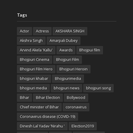
Tags
Actor
Actress
AKSHARA SINGH
Akshra Singh
Amarpali Dubey
Arvind Akela 'Kallu'
Awards
Bhojpui film
Bhojpuri Cinema
Bhojpuri Film
Bhojpuri Film Hero
Bhojpuri Heroin
bhojpuri khabar
Bhojpurimedia
bhojpuri media
bhojpuri news
bhojpuri song
Bihar
Bihar Election
Bollywood
Chief minister of Bihar
coronavirus
Coronavirus disease (COVID-19)
Dinesh Lal Yadav 'Nirahu '
Election2019