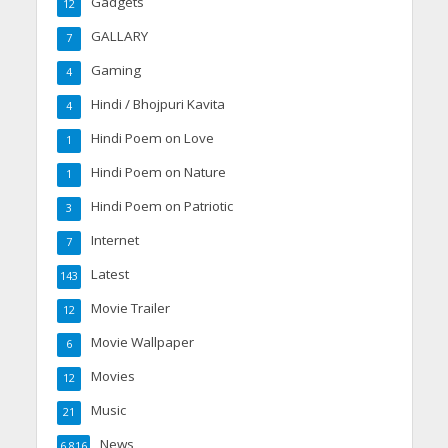
Gadgets
12
GALLARY
7
Gaming
4
Hindi / Bhojpuri Kavita
4
Hindi Poem on Love
1
Hindi Poem on Nature
1
Hindi Poem on Patriotic
3
Internet
7
Latest
143
Movie Trailer
12
Movie Wallpaper
6
Movies
12
Music
21
News
6,816