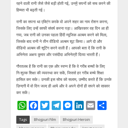
p
o
m
g
n
रहने वाली रानी जैसे जैसे बड़ी होती गई, उन
में
सपनों को सच करने की
p
k
er
हिम्मत भी बढ़ती गई।
रानी का सपना था एक्टिंग करके वो अपने शहर का नाम रोशन करना,
जिसके लिए उन्हें काफी संघर्ष करना पड़ा। आखिरकार वह दिन आ ही
गया, जब रानी को उनका पहला हिंदी म्यूजिक अल्बम करने को मिला,
जिसके बाद रानी ने तीन वीडियो अल्बम शूट किया। आगे दो और
वीडियो अल्बम की शूटिंग करने वाली हैं। आपको बता दें कि रानी के
अभिनेता अक्षय कुमार और पसंदीदा अभिनेत्री दिव्या भारती हैं।
गौरतलब है कि रानी का एक और स्वप्न है कि वे गरीब बच्चों के लिए
निःशुल्क शिक्षा की व्यवस्था कर सकें, जिससे हर गरीब बच्चे शिक्षा
हासिल कर सके। उनकी इस सोच को सलाम, उम्मीद करते हैं कि उनके
ज़िन्दगी में वो दिन जल्द ही आये और वे अपने दोनों ही सपने को साकार
कर सकें।
W
F
T
T
M
Li
E
S
h
ac
w
el
e
n
m
h
Tags
Bhojpuri Film
Bhojpuri Heroin
at
e
itt
e
ss
k
ai
ar