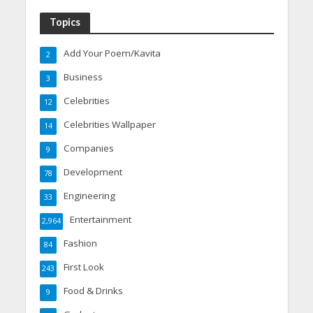
Topics
Add Your Poem/Kavita
2
Business
3
Celebrities
12
Celebrities Wallpaper
14
Companies
9
Development
78
Engineering
33
Entertainment
2,964
Fashion
84
First Look
243
Food & Drinks
9