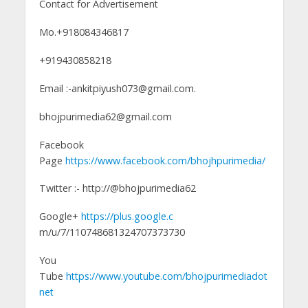
Contact for Advertisement
Mo.+918084346817
+919430858218
Email :-ankitpiyush073@gmail.com.
bhojpurimedia62@gmail.com
Facebook
Page
https://www.facebook.com/bhojhpurimedia/
Twitter :- http://@bhojpurimedia62
Google+
https://plus.google.c
m/u/7/110748681324707373730
You
Tube
https://www.youtube.com/bhojpurimediadot
net