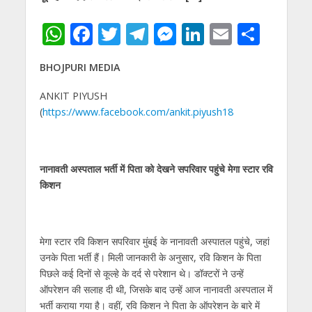
W
F
T
T
M
Li
E
S
h
ac
w
el
e
n
m
h
BHOJPURI MEDIA
at
e
itt
e
ss
k
ai
ar
s
b
er
gr
e
e
l
e
ANKIT PIYUSH
(
https://www.facebook.com/ankit.piyush18
A
o
a
n
dI
p
o
m
g
n
p
k
er
नानावती अस्‍पताल भर्ती में पिता को देखने सपरिवार पहुंचे मेगा स्‍टार रवि
किशन
मेगा स्‍टार रवि किशन सपरिवार मुंबई के नानावती अस्‍पातल पहुंचे, जहां
उनके पिता भर्ती हैं। मिली जानकारी के अनुसार, रवि किशन के पिता
पिछले कई दिनों से कूल्‍हे के दर्द से परेशान थे। डॉक्‍टरों ने उन्‍हें
ऑपरेशन की सलाह दी थी, जिसके बाद उन्‍हें आज नानावती अस्‍पताल में
भर्ती कराया गया है। वहीं, रवि किशन ने पिता के ऑपरेशन के बारे में