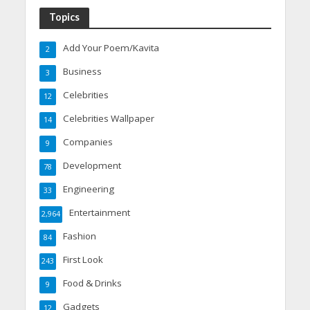
Topics
Add Your Poem/Kavita
2
Business
3
Celebrities
12
Celebrities Wallpaper
14
Companies
9
Development
78
Engineering
33
Entertainment
2,964
Fashion
84
First Look
243
Food & Drinks
9
Gadgets
12