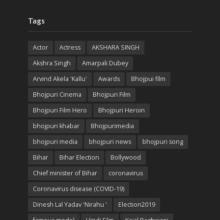
Tags
Actor
Actress
AKSHARA SINGH
Akshra Singh
Amarpali Dubey
Arvind Akela 'Kallu'
Awards
Bhojpui film
Bhojpuri Cinema
Bhojpuri Film
Bhojpuri Film Hero
Bhojpuri Heroin
bhojpuri khabar
Bhojpurimedia
bhojpuri media
bhojpuri news
bhojpuri song
Bihar
Bihar Election
Bollywood
Chief minister of Bihar
coronavirus
Coronavirus disease (COVID-19)
Dinesh Lal Yadav 'Nirahu '
Election2019