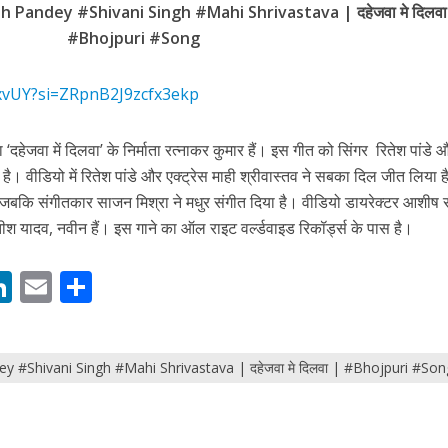
 Pandey #Shivani Singh #Mahi Shrivastava | दहेजवा मे दिलवा
#Bhojpuri #Song
5xvUY?si=ZRpnB2J9zcfx3ekp
नए अंदाज़ ने मचाई धूम, ‘राउंड राउंड’ को मिल रहा दर्शकों का भरपूर प्यार
ना ‘दहेजवा में दिलवा’ के निर्माता रत्नाकर कुमार हैं। इस गीत को सिंगर रितेश पांडे 
ा है। वीडियो में रितेश पांडे और एक्ट्रेस माही श्रीवास्तव ने सबका दिल जीत लिया 
 जबकि संगीतकार साजन मिश्रा ने मधुर संगीत दिया है। वीडियो डायरेक्टर आशीष सत
ीश यादव, नवीन हैं। इस गाने का ऑल राइट वर्ल्डवाइड रिकॉर्ड्स के पास है।
M
Li
E
S
n
m
h
s
k
ai
ar
 #Shivani Singh #Mahi Shrivastava | दहेजवा मे दिलवा | #Bhojpuri #Son
e
l
e
dI
n