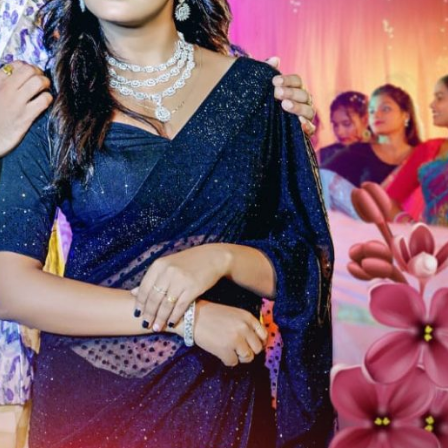
ें महाधमाका, ‘सिर्फ आपके’ की शूटिंग लखनऊ और भोपाल में हुई पूरी”