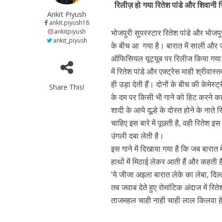
रिलीज़ हो गया रितेश पांडे और शिवानी 
at
e
itt
e
s
Ankit Piyush
s
b
er
gr
e
ankit.piyush18
ankitpiyush
भोजपुरी सुपरस्टार रितेश पांडे और भोजपुर
कुलदीप कुमार की “गौर
A
o
a
n
ankit_piyush
के बीच आ गया है। बारात में साली और ज
p
o
m
g
ऑफिसियल यूट्यूब पर रिलीज किया गया है।
p
k
e
में रितेश पांडे और एक्ट्रेस माही श्रीवा
ही उड़ा देती हैं। दोनों के बीच की केमेस
Share This!
के दम पर किसी भी गाने को हिट करने का त
शादी के आये दूल्हे के दोस्त होने के नाते
चाहिए इस बारे में पूछती है, वही रितेश
उंगली दबा लेती है।
इस गाने में दिखाया गया है कि जब बारात म
‘शेल्टर होम’ के एक सीन 
हाथों में मिठाई लेकर आती हैं और कहती ह
‘ये जीजा अइला बारात लेके का लेबा, दि
तब जवाब देते हुए रोमांटिक अंदाज में रिते
ताजमहल चाही नाही चाही लाल किलवा हे 