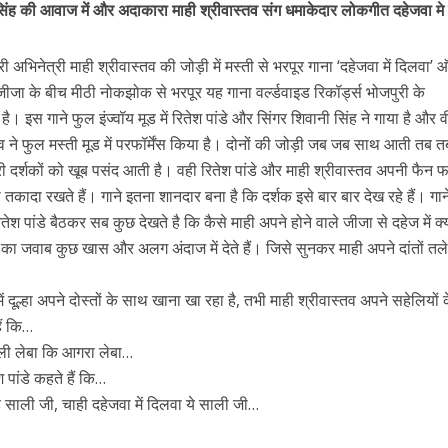
सिंह की आवाज में और अदाकारा माही श्रीवास्तव संग धमाकेदार लोकगीत दहेजवा मे
s
k
ai
ar
e
l
e
ी अभिनेत्री माही श्रीवास्तव की जोड़ी में मस्ती से भरपूर गाना ‘दहेजवा में दिलवा’
ी शंकर की प्रेम कहानी” ने मचाया धमाल
dI
ीजा के बीच मीठी नोकझोक से भरपूर यह गाना वर्ल्डवाइड रिकॉर्ड्स भोजपुरी के
n
 इस गाने फुल इंज्वॉय मूड में रितेश पांडे और सिंगर शिवानी सिंह ने गाया है और 
r
स्तव ने फुल मस्ती मूड में परफॉर्मेंस किया है। दोनों की जोड़ी जब जब साथ आती तब तब
्ट्री दर्शकों को खूब पसंद आती है। वही रितेश पांडे और माही श्रीवास्तव अपनी फैन 
कादा रखते हैं। गाने इतना शानदार बना है कि दर्शक इसे बार बार देख रहे हैं। गाने 
 रितेश पांडे बैठकर सब कुछ देखते है कि कैसे माही अपने होने वाले जीजा से दहेज में क्
 इस का जवाब कुछ खास और अलग अंदाज में देते हैं। जिसे सुनकर माही अपने दांतों तल
ें दूल्हा अपने दोस्तों के साथ खाना खा रहा है, तभी माही श्रीवास्तव अपने सहेलियों
ने तोड़ दिया दिव्या त्यागी का सब्र, कैमरा बंद होने के बाद भी नहीं थमे आंसू
ैं कि…
ल्ली लेबा कि आगरा लेबा…
श पांडे कहते हैं कि…
साली जी, चाही दहेजवा में दिलवा ये साली जी…