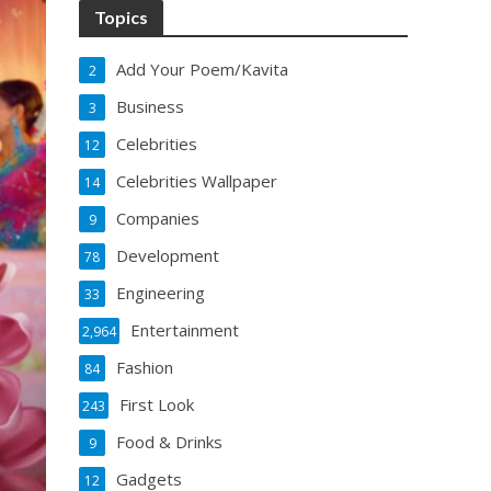
Topics
Add Your Poem/Kavita
2
Business
3
Celebrities
12
Celebrities Wallpaper
14
Companies
9
Development
78
Engineering
33
Entertainment
2,964
Fashion
84
First Look
243
Food & Drinks
9
Gadgets
12