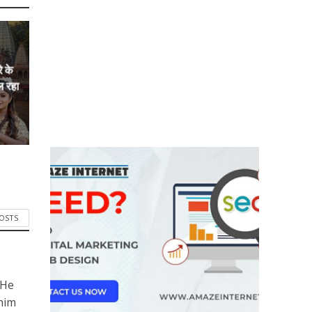
े के
ल रहा
POSTS
 He
him