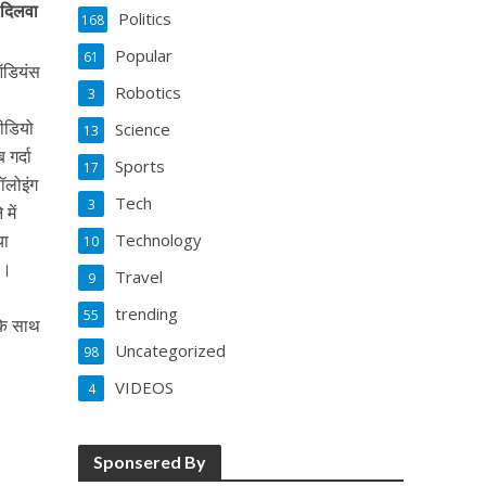
 दिलवा
Politics
168
Popular
61
 ऑडियंस
Robotics
3
वीडियो
Science
13
 गर्दा
Sports
17
फॉलोइंग
Tech
3
में
या
Technology
10
े।
Travel
9
trending
55
 के साथ
Uncategorized
98
VIDEOS
4
Sponsered By