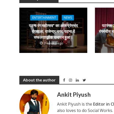
p
k
e
ENTERTAINMENT
NEWS
पटना रंग महोत्सव” का आज प्रेमचंद
पटरंगम 2
रंगशाला, राजेन्द्र नगर, पटना में
रंगमंचीय न
सफलतापूर्वक समापन हुआ।
2 weeks ago
About the author
Ankit Piyush
Ankit Piyush is the
Editor in C
also loves to do Social Works