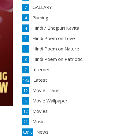
GALLARY
7
Gaming
4
Hindi / Bhojpuri Kavita
4
Hindi Poem on Love
1
Hindi Poem on Nature
1
Hindi Poem on Patriotic
3
Internet
7
Latest
143
Movie Trailer
12
Movie Wallpaper
6
Movies
12
Music
21
News
6,816