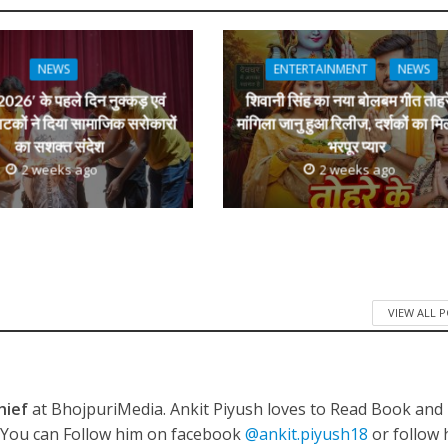
r
NEWS
ENTERTAINMENT
NEWS
026′ के पहले दिन नुक्कड़ एवं
शिवानी सिंह का नया बोलबम गीत तोहर
ाटकों ने दिया सामाजिक सरोकारों
मांगिला जानु हुआ रिलीज, दर्शकों का मि
का सशक्त संदेश
भरपूर प्यार
2 weeks ago
2 weeks ago
VIEW ALL 
hief
at BhojpuriMedia. Ankit Piyush loves to Read Book and
. You can Follow him on facebook
@ankit.piyush18
or follow 