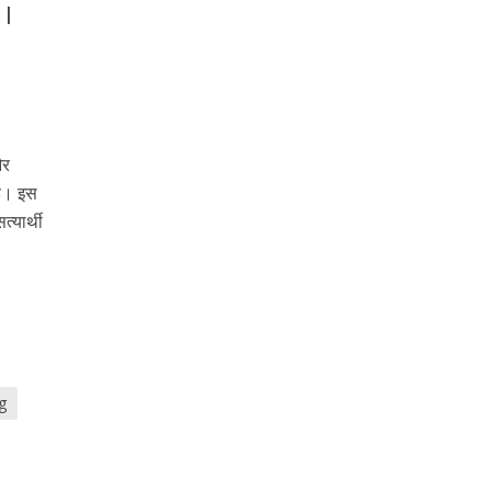
 |
और
है। इस
्यार्थी
g