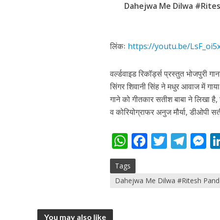
Dahejwa Me Dilwa #Ritesh
लिंकः
https://youtu.be/LsF_oi
अरविंद अकेला कल्लू के 
वर्ल्डवाइड रिकॉर्ड्स प्रस्तुत भोजपुरी गा
सिंगर शिवानी सिंह ने मधुर आवाज में गाय
गाने को गीतकार सतीश बाबा ने लिखा है,
व कोरियोग्राफर अनुज मौर्या, डीओपी सत
W
F
T
T
h
ac
w
el
e
Tags
at
e
itt
e
s
Dahejwa Me Dilwa #Ritesh Pandey
s
b
er
gr
e
A
o
a
n
p
o
m
g
You may also like