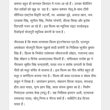
कश्यप बहुत ही शानदार किरदार में नजर आ रहे हैं। उनका चैलेंजिंग
रोल दर्शकों को खूब भा रहा है। ऋषभ कश्यप गोलू के साथ टीवी
सीरियल एक्ट्रेस विवृति चटर्जी, स्व. आकांक्षा दूबे, अयाज़ खान, जय
प्रकाश सिंह, सुनीता सिंह, नितेश गांगाणी, दीपक सिन्हा और बृजेश
त्रिपाठी नजर आ रहे हैं। इस फिल्म का म्यूजिक राइट वर्ल्डवाइड
रिकॉर्ड्स भोजपुरी म्यूजिक कंपनी के पास है।
गौरतलब है कि श्याम घनश्याम फिल्म इंटरनेशनल प्रा.लि. प्रस्तुत
धमाकेदार भोजपुरी फिल्म ‘मुझसे शादी करोगी’ के निर्देशक सुजीत कुमार
सिंह हैं। फ़िल्म के निर्माता राधेश्याम जीवराजजी लोहार, गजानन्द लाल
सिंह चौहान व दिनेश अध्याप्रसाद तिवारी हैं। संगीतकार राजेश झा ने
गीतकार सुमीत सिंह चन्द्रवंशी, यादव राज व संतोष उत्पाती के लिखे
गीतों को मधुर संगीत से सजाया है। इस फिल्म का गीत-संगीत बहुत ही
मधुर व कर्णप्रिय बनाया गया है। फिल्म की कथा-पटकथा व संवाद वीरू
ठाकुर ने लिखा है। छायांकन इमरान, संकलन दिपक जऊल, मारधाड़
हीरा लाल यादव, नृत्य ज्ञान सिंह, कला संजय कुमार का है। निर्माण
नियंत्रक अरशद शेख (पप्पू) हैं। सह निर्देशक इमरान अली, प्रचारक
रामचन्द्र यादव, सोनू निगम व नीरज शर्मा हैं। मार्केटिंग हेड विजय
यादव हैं।