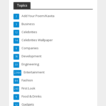
Topics
Add Your Poem/Kavita
2
Business
3
Celebrities
12
Celebrities Wallpaper
14
Companies
9
Development
78
Engineering
33
Entertainment
2,964
Fashion
84
First Look
243
Food & Drinks
9
Gadgets
12