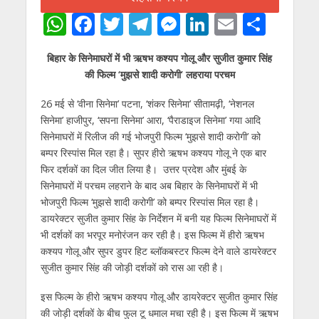
W
F
T
T
M
Li
E
S
h
ac
w
el
e
n
m
h
बिहार के सिनेमाघरों में भी ऋषभ कश्यप गोलू और सुजीत कुमार सिंह
at
e
itt
e
ss
k
ai
ar
की फिल्म ‘मुझसे शादी करोगी’ लहराया परचम
s
b
er
gr
e
e
l
e
26 मई से ‘वीना सिनेमा’ पटना, ‘शंकर सिनेमा’ सीतामढ़ी, ‘नेशनल
A
o
a
n
dI
सिनेमा’ हाजीपुर, ‘सपना सिनेमा’ आरा, ‘पैराडाइज सिनेमा’ गया आदि
p
o
m
g
n
सिनेमाघरों में रिलीज की गई भोजपुरी फिल्म ‘मुझसे शादी करोगी’ को
p
k
er
बम्पर रिस्पांस मिल रहा है। सुपर हीरो ऋषभ कश्यप गोलू ने एक बार
फिर दर्शकों का दिल जीत लिया है। उत्तर प्रदेश और मुंबई के
सिनेमाघरों में परचम लहराने के बाद अब बिहार के सिनेमाघरों में भी
भोजपुरी फिल्म ‘मुझसे शादी करोगी’ को बम्पर रिस्पांस मिल रहा है।
डायरेक्टर सुजीत कुमार सिंह के निर्देशन में बनी यह फिल्म सिनेमाघरों में
भी दर्शकों का भरपूर मनोरंजन कर रही है। इस फिल्म में हीरो ऋषभ
कश्यप गोलू और सुपर डुपर हिट ब्लॉकबस्टर फिल्म देने वाले डायरेक्टर
सुजीत कुमार सिंह की जोड़ी दर्शकों को रास आ रही है।
इस फिल्म के हीरो ऋषभ कश्यप गोलू और डायरेक्टर सुजीत कुमार सिंह
की जोड़ी दर्शकों के बीच फुल टू धमाल मचा रही है। इस फिल्म में ऋषभ