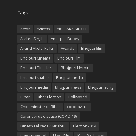
Tags
Actor
Actress
AKSHARA SINGH
Akshra Singh
Amarpali Dubey
Arvind Akela 'Kallu'
Awards
Bhojpui film
Bhojpuri Cinema
Bhojpuri Film
Bhojpuri Film Hero
Bhojpuri Heroin
bhojpuri khabar
Bhojpurimedia
bhojpuri media
bhojpuri news
bhojpuri song
Bihar
Bihar Election
Bollywood
Chief minister of Bihar
coronavirus
Coronavirus disease (COVID-19)
Dinesh Lal Yadav 'Nirahu '
Election2019
famous model
Hindi Film
Kajal Raghwani