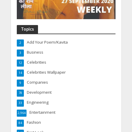
Topics
Add Your Poem/Kavita
2
Business
3
Celebrities
12
Celebrities Wallpaper
14
Companies
9
Development
78
Engineering
33
Entertainment
2,964
Fashion
84