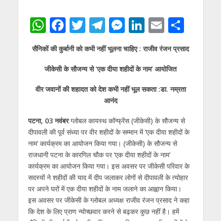
W
F
T
T
M
Li
E
S
h
ac
w
el
e
n
m
h
सैनिकों की कुर्बानी को कभी नहीं भूलना चाहिए : राजीव रंजन प्रसाद
at
e
itt
e
ss
k
ai
ar
s
b
er
gr
e
e
l
e
जीकेसी के सौजन्य से ‘एक दीया शहीदों के नाम’ आयोजित
A
o
a
n
dI
वीर जवानों की शहादत को देश कभी नहीं भूल सकता :डा. नम्रता
p
o
m
g
n
आनंद
p
k
er
पटना, 03 नवंबर
ग्लोबल कायस्थ कॉन्फ्रेंस (जीकेसी) के सौजन्य से
दीपावली की पूर्व संध्या पर वीर शहीदों के सम्मान में ‘एक दीया शहीदों के
नाम’ कार्यक्रम का आयोजन किया गया। (जीकेसी) के सौजन्य से
राजधानी पटना के कारगिल चौक पर ‘एक दीया शहीदों के नाम’
कार्यक्रम का आयोजन किया गया। इस अवसर पर जीकेसी परिवार के
सदस्यों ने शहीदों की याद में दीप जलाकर लोगों से दीपावली के त्योहार
पर अपने घरों में एक दीया शहीदों के नाम जलाने का आह्वान किया।
इस अवसर पर जीकेसी के ग्लोबल अध्यक्ष राजीव रंजन प्रसाद ने कहा
कि देश के लिए प्राण न्योच्छवार करने से बढ़कर कुछ नहीं है। हमें