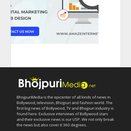
BhojpuriMedia is the epicenter of all kinds of news in
Bollywood, television, Bhojpuri and fashion world. The
first big news of Bollywood, TV and Bhojpuri industry is
found here. Exclusive interviews of Bollywood stars
and their exclusive news is our USP. We not only break
the news but also cover it 360 degrees.