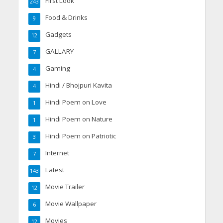
First Look
243
Food & Drinks
9
Gadgets
12
GALLARY
7
Gaming
4
Hindi / Bhojpuri Kavita
4
Hindi Poem on Love
1
Hindi Poem on Nature
1
Hindi Poem on Patriotic
3
Internet
7
Latest
143
Movie Trailer
12
Movie Wallpaper
6
Movies
12