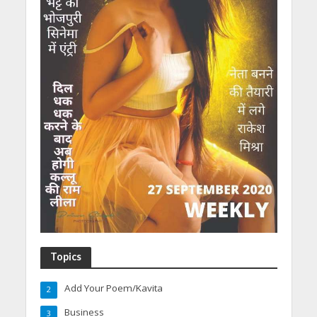
Topics
Add Your Poem/Kavita
2
Business
3