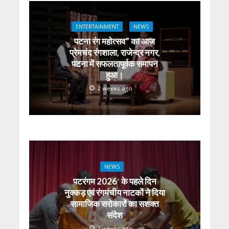
s
b
er
gr
e
e
l
e
A
o
a
n
dI
ENTERTAINMENT
NEWS
p
o
m
g
n
पटना रंग महोत्सव” का आज
p
k
er
प्रेमचंद रंगशाला, राजेन्द्र नगर,
पटना में सफलतापूर्वक समापन
हुआ।
2 weeks ago
NEWS
पटरंगम 2026′ के पहले दिन
नुक्कड़ एवं रंगमंचीय नाटकों ने दिया
सामाजिक सरोकारों का सशक्त
संदेश
2 weeks ago