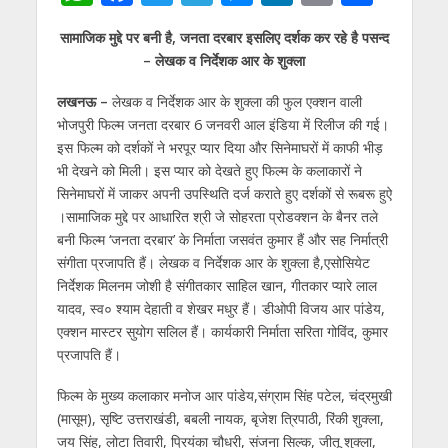
h
ac
w
el
e
n
m
h
सामाजिक मुद्दे पर बनी है, जनता दरबार इसलिए दर्शक कर रहे है पसन्द
at
e
itt
e
ss
k
ai
ar
– लेखक व निर्देशक आर के शुक्ला
s
b
er
gr
e
e
l
e
लखनऊ –
लेखक व निर्देशक आर के शुक्ला की फुल एक्शन वाली
A
o
a
n
dI
भोजपुरी फिल्म जनता दरबार 6 जनवरी आल इंडिया में रिलीज की गई।
p
o
m
g
n
इस फिल्म को दर्शकों ने भरपूर प्यार दिया और सिनेमाघरों में काफी भीड़
p
k
er
भी देखने को मिली। इस प्यार को देखते हुए फिल्म के कलाकारों ने
सिनेमाघरों में जाकर अपनी उपस्थिति दर्ज कराते हुए दर्शकों से रूबरू हुऐ
।सामाजिक मुद्दे पर आधारित श्री जे सोहरता प्रोडक्शन के बैनर तले
बनी फिल्म ‘जनता दरबार’ के निर्माता जसवंत कुमार हैं और सह निर्मात्री
संगीता प्रजापति हैं। लेखक व निर्देशक आर के शुक्ला है,एसोसियेट
निर्देशक मिलनम जोशी है संगीतकार साहिल खान, गीतकार प्यारे लाल
यादव, स्व० श्याम देहाती व शेखर मधुर हैं। डीओपी विजय आर पांडेय,
एक्शन मास्टर सुयोग सलिल हैं। कार्यकारी निर्माता सरिता गोविंद, कुमार
प्रजापति हैं।
फिल्म के मुख्य कलाकार मनोज आर पांडेय,संग्राम सिंह पटेल, चंद्रमुखी
(मासूम), सृष्टि उत्तराखंडी, बबली नायक, बृजेश त्रिपाठी, रिंकी शुक्ला,
जय सिंह, लोटा तिवारी, प्रियंका चौधरी, संजना सिल्क, जीतू शुक्ला,