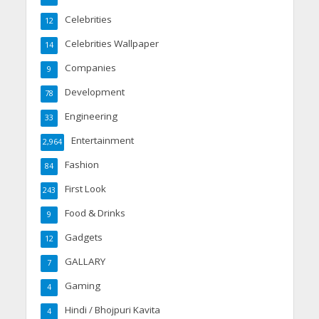
Celebrities
12
Celebrities Wallpaper
14
Companies
9
Development
78
Engineering
33
Entertainment
2,964
Fashion
84
First Look
243
Food & Drinks
9
Gadgets
12
GALLARY
7
Gaming
4
Hindi / Bhojpuri Kavita
4