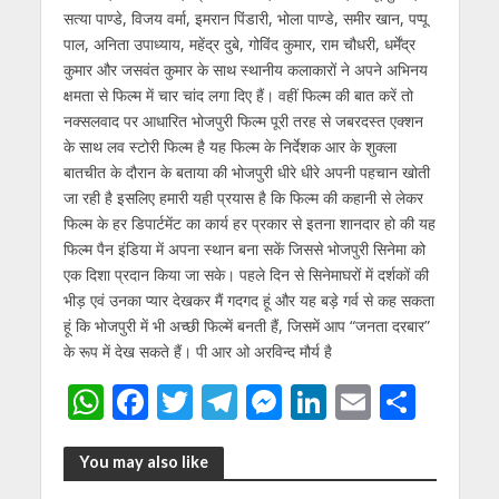
सत्या पाण्डे, विजय वर्मा, इमरान पिंडारी, भोला पाण्डे, समीर खान, पप्पू
पाल, अनिता उपाध्याय, महेंद्र दुबे, गोविंद कुमार, राम चौधरी, धर्मेंद्र
कुमार और जसवंत कुमार के साथ स्थानीय कलाकारों ने अपने अभिनय
क्षमता से फिल्म में चार चांद लगा दिए हैं। वहीं फिल्म की बात करें तो
नक्सलवाद पर आधारित भोजपुरी फिल्म पूरी तरह से जबरदस्त एक्शन
के साथ लव स्टोरी फिल्म है यह फिल्म के निर्देशक आर के शुक्ला
बातचीत के दौरान के बताया की भोजपुरी धीरे धीरे अपनी पहचान खोती
जा रही है इसलिए हमारी यही प्रयास है कि फिल्म की कहानी से लेकर
फिल्म के हर डिपार्टमेंट का कार्य हर प्रकार से इतना शानदार हो की यह
फिल्म पैन इंडिया में अपना स्थान बना सकें जिससे भोजपुरी सिनेमा को
एक दिशा प्रदान किया जा सके। पहले दिन से सिनेमाघरों में दर्शकों की
भीड़ एवं उनका प्यार देखकर मैं गदगद हूं और यह बड़े गर्व से कह सकता
हूं कि भोजपुरी में भी अच्छी फिल्में बनती हैं, जिसमें आप “जनता दरबार”
के रूप में देख सकते हैं। पी आर ओ अरविन्द मौर्य है
W
F
T
T
M
Li
E
S
h
ac
w
el
e
n
m
h
at
e
itt
e
ss
k
ai
ar
You may also like