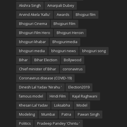
Akshra Singh
Amarpali Dubey
Arvind Akela 'Kallu'
Awards
Bhojpui film
Bhojpuri Cinema
Bhojpuri Film
Bhojpuri Film Hero
Bhojpuri Heroin
bhojpuri khabar
Bhojpurimedia
bhojpuri media
bhojpuri news
bhojpuri song
Bihar
Bihar Election
Bollywood
Chief minister of Bihar
coronavirus
Coronavirus disease (COVID-19)
Dinesh Lal Yadav 'Nirahu '
Election2019
famous model
Hindi Film
Kajal Raghwani
Khesari Lal Yadav
Loksabha
Model
Modeling
Mumbai
Patna
Pawan Singh
Politics
Pradeep Pandey 'Chintu '