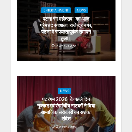
A
o
a
n
dI
ENTERTAINMENT
NEWS
p
o
m
g
n
पटना रंग महोत्सव” का आज
p
k
er
प्रेमचंद रंगशाला, राजेन्द्र नगर,
पटना में सफलतापूर्वक समापन
हुआ।
2 weeks ago
NEWS
पटरंगम 2026′ के पहले दिन
नुक्कड़ एवं रंगमंचीय नाटकों ने दिया
सामाजिक सरोकारों का सशक्त
संदेश
2 weeks ago