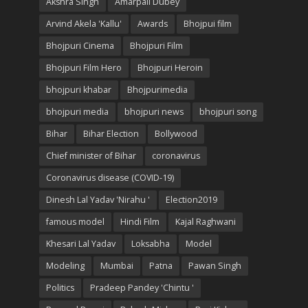
Akshra Singh
Amarpali Dubey
Arvind Akela 'Kallu'
Awards
Bhojpui film
Bhojpuri Cinema
Bhojpuri Film
Bhojpuri Film Hero
Bhojpuri Heroin
bhojpuri khabar
Bhojpurimedia
bhojpuri media
bhojpuri news
bhojpuri song
Bihar
Bihar Election
Bollywood
Chief minister of Bihar
coronavirus
Coronavirus disease (COVID-19)
Dinesh Lal Yadav 'Nirahu '
Election2019
famous model
Hindi Film
Kajal Raghwani
Khesari Lal Yadav
Loksabha
Model
Modeling
Mumbai
Patna
Pawan Singh
Politics
Pradeep Pandey 'Chintu '