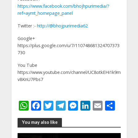
https://www.facebook.com/bhojhpurimedia/?
ref=aymt_homepage_panel
Twitter :-
http://@bhojpurimedia62
Google+
https://plus.google.com/u/7/110748681324707373
730
You Tube
https://www.youtube.com/channel/UC8otkEHi1k9m
v8KnU7Pbs7
W
F
T
T
M
Li
E
S
h
ac
w
el
e
n
m
h
at
e
itt
e
ss
k
ai
ar
You may also like
s
b
er
gr
e
e
l
e