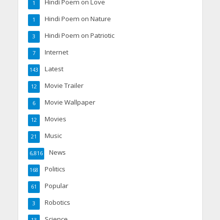
Hindi Poem on Love
1
Hindi Poem on Nature
1
Hindi Poem on Patriotic
3
Internet
7
Latest
143
Movie Trailer
12
Movie Wallpaper
6
Movies
12
Music
21
News
6,816
Politics
168
Popular
61
Robotics
3
Science