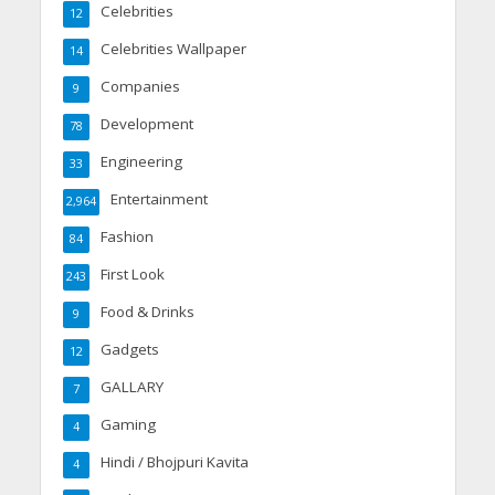
Celebrities
12
Celebrities Wallpaper
14
Companies
9
Development
78
Engineering
33
Entertainment
2,964
Fashion
84
First Look
243
Food & Drinks
9
Gadgets
12
GALLARY
7
Gaming
4
Hindi / Bhojpuri Kavita
4