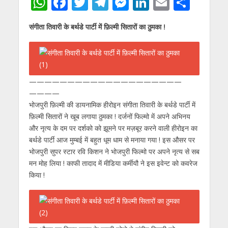
W
F
T
T
M
Li
E
S
h
ac
w
el
e
n
m
h
संगीता तिवारी के बर्थडे पार्टी में फ़िल्मी सितारों का ठुमका !
at
e
itt
e
ss
k
ai
ar
s
b
er
gr
e
e
l
e
A
o
a
n
dI
p
o
m
g
n
——————————
——————————
————
p
k
er
भोजपुरी फ़िल्मी की डायनामिक हीरोइन संगीता तिवारी के बर्थडे पार्टी में
फ़िल्मी सितारों ने खूब लगाया ठुमका ! दर्जनों फिल्मो में अपने अभिनय
और नृत्य के दम पर दर्शको को झूमने पर मज़बूर करने वाली हीरोइन का
बर्थडे पार्टी आज मुम्बई में बहुत धूम धाम से मनाया गया ! इस औसर पर
भोजपुरी सुपर स्टार रवि किशन ने भोजपुरी फिल्मो पर अपने नृत्य से सब
मन मोह लिया ! काफी तादाद में मीडिया कर्मीयौ ने इस इवेन्ट को कवरेज
किया !