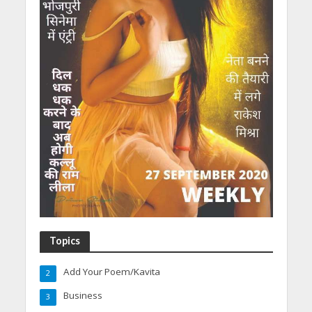
Topics
Add Your Poem/Kavita
2
Business
3