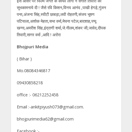
इस औसर पर फिल्म जगत के काफी लोगो ने संगीत तिवारी को
सुभकामनाये दी ! जैसे रवि किशन,विनय आनंद ,पाखी हेगड़े,गुंजन
पन्त,अंजना सिंह,स्वीटी छाबड़ा,लवी रोहतगी,संजय भूषण
पटियाला,अशोक मेहता,सभा वर्मा,मेघना पटेल,बादशाह,पप्पू
खन्ना,अमरीश सिंह,इंद्राणी शर्मा,जे.नीलम,शंकर जी,जावेद,दीपक
तिवारी,सागर वर्मा ,आदि ! अरोरा
Bhojpuri Media
( Bihar )
Mo.08084346817
09430858218
office :- 06212252458
Email :-ankitpiyush073@gmail.com.
bhojpurimedia62@gmail.com
Facebook :-