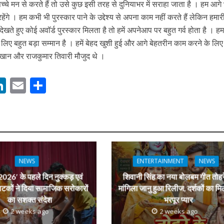
े मन से करते हैं तो उसे कुछ इसी तरह से दुनियाभर में सराहा जाता है । हम आगे
गे । हम कभी भी पुरस्कार पाने के उद्देश्य से अपना काम नहीं करते हैं लेकिन हमार
 देखते हुए कोई अवॉर्ड पुरस्कार मिलता है तो हमें अपनेआप पर बहुत गर्व होता है । ह
ी शंकर की प्रेम कहानी” ने मचाया धमाल
रे लिए बहुत बड़ा सम्मान है । हमें बेहद खुशी हुई और आगे बेहतरीन काम करने के लिए 
ान और राजकुमार तिवारी मौजुद थे ।
M
Li
E
S
n
m
h
s
k
ai
ar
e
l
e
dI
ने तोड़ दिया दिव्या त्यागी का सब्र, कैमरा बंद होने के बाद भी नहीं थमे आंसू
n
NEWS
ENTERTAINMENT
NEWS
r
026′ के पहले दिन नुक्कड़ एवं
शिवानी सिंह का नया बोलबम गीत तोहर
ाटकों ने दिया सामाजिक सरोकारों
मांगिला जानु हुआ रिलीज, दर्शकों का मि
का सशक्त संदेश
भरपूर प्यार
2 weeks ago
2 weeks ago