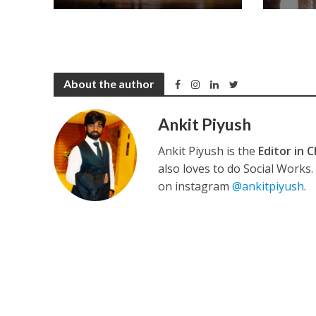
About the author
अरविंद अकेला कल्लू के 
Ankit Piyush
Ankit Piyush is the
Editor in C
also loves to do Social Works
on instagram
@ankitpiyush
.