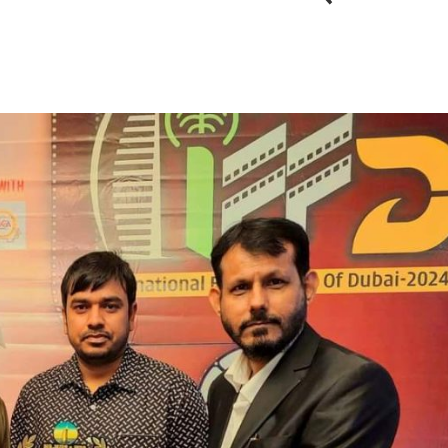
बम गीत तोहरे के मांगिला जानु हुआ रिलीज, दर्शकों का मिल रहा भरपूर प्यार
ोजपुरी का नया धमाकेदार गाना जल्द, दुबई की खूबसूरत लोकेशन्स पर हो रही है शूटिंग