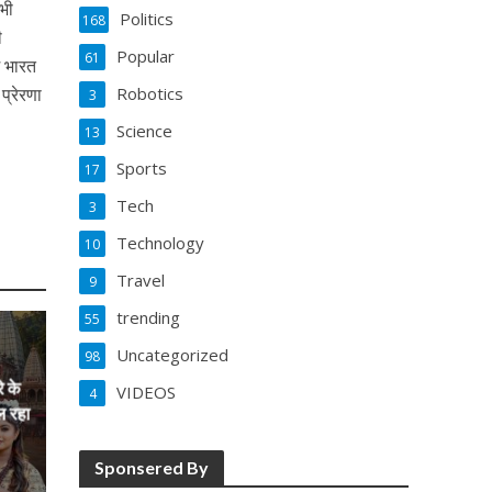
 भी
Politics
168
ी
Popular
61
म भारत
प्रेरणा
Robotics
3
Science
13
Sports
17
Tech
3
Technology
10
Travel
9
trending
55
Uncategorized
98
े के
VIDEOS
4
ल रहा
Sponsered By