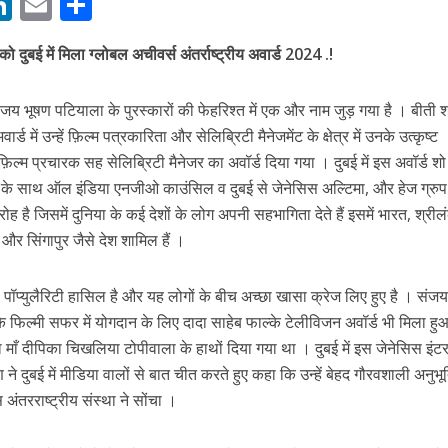
M
Li
E
S
 रिलीज हुआ भोजपुरी गीत जिंदगी जियल छोड़ देहब, दर्शकों का मिल रहा भरपूर प्यार
n
m
h
ो दुबई में मिला ग्लोबल अचीवर्स अंतर्राष्ट्रीय अवार्ड 2024 .!
s
k
ai
ar
e
l
e
जय भूषण पटियाला के पुरस्कारों की फेहरिश्त में एक और नाम जुड़ गया है । बीती 
dI
अवार्ड में उन्हें फ़िल्म पत्रकारिता और सेलिब्रिटी मैनेजमेंट के क्षेत्र में उनके उत्कृष्ट
n
िल्म प्रचारक सह सेलिब्रिटी मैनेजर का अवॉर्ड दिया गया । दुबई में इस अवॉर्ड शो
r
न के साथ ऑल इंडिया एनजीओ काउंसिल व दुबई से जेनेसिस अल्टिमा, और हेज ग्रु
रोह है जिसमें दुनिया के कई देशों के लोग अपनी सहभागिता देते हैं इसमें भारत, श्रील
ल और सिंगापुर जैसे देश शामिल हैं ।
साथ 25 वर्षों का सफर, अब ‘ओम गोल्डन फ्यूचर मूवीज़’ के साथ नई पारी शुरू करेंगे प्रेमचंद्र झा
ी पॉप्युलैरिटी हासिल है और यह लोगों के बीच अच्छा खासा क्रेज लिए हुए है । संज
नके फिल्मी सफर में योगदान के लिए दादा साहेब फाल्के टेलीविजन अवॉर्ड भी मिला ह
ा माँ दीपिका चिखलिया टोपीवाला के हाथों दिया गया था । दुबई में इस जेनेसिस इं
 ने दुबई में मीडिया वालों से बात चीत करते हुए कहा कि उन्हें बेहद गौरवशाली अनुभू
 अंतरराष्ट्रीय संस्था ने सोंचा ।