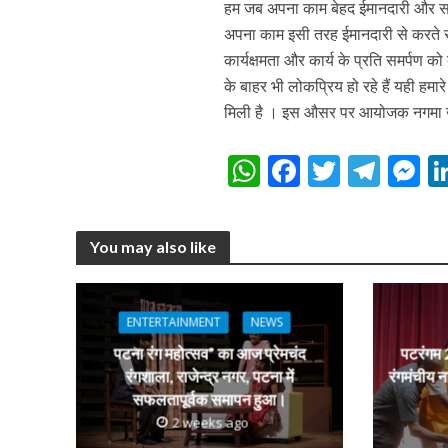
हम जब अपना काम बेहद ईमानदारी और सच्च
अपना काम इसी तरह ईमानदारी से करते रहें
कार्यक्षमता और कार्य के प्रति समर्पण को
कुलदीप कुमार की “गौर
के बाहर भी लोकप्रिय हो रहे हैं यही हमा
मिली है । इस औसर पर आयोजक नगमा ख
W
F
T
T
h
ac
w
el
e
at
e
itt
e
s
You may also like
s
b
er
gr
e
A
o
a
n
‘शेल्टर होम’ के एक सीन 
p
o
m
g
ENTERTAINMENT
NEWS
p
k
e
पटना रंग महोत्सव” का आज प्रेमचंद
पटरंगम 2
रंगशाला, राजेन्द्र नगर, पटना में
रंगमंचीय न
सफलतापूर्वक समापन हुआ।
2 weeks ago