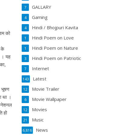
GALLARY
7
Gaming
4
Hindi / Bhojpuri Kavita
4
शाम को
Hindi Poem on Love
1
Hindi Poem on Nature
 के
1
प । यह
Hindi Poem on Patriotic
3
ंका,
Internet
7
Latest
143
य भूषण
Movie Trailer
12
ुआ था ।
Movie Wallpaper
6
टरनेशनल
Movies
12
ति हो
Music
21
News
6,816