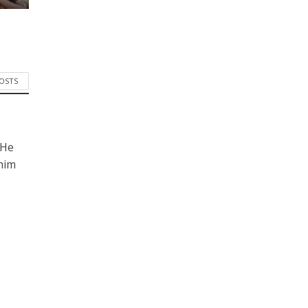
POSTS
 He
him