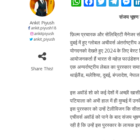
W
F
T
T
नेहा म्यूजिक वर्ल्ड पर
h
ac
w
el
e
संजय भूषण क
at
e
itt
e
s
Ankit Piyush
s
b
er
gr
e
ankit.piyush18
ankitpiyush
फ़िल्म प्रचारक और सेलिब्रिटी मैनेजर सं
A
o
a
n
ankit_piyush
दुबई में हुए ग्लोबल अचीवर्स अंतर्राष्ट्रीय 
p
o
m
g
योगदनको देखते हुए 2024 के लिए बेस्ट फ़
p
k
e
आयोजनकर्ता हैं भारत से महेज़ फाउंडेश
एक अन्यर्राष्ट्रीय लेबल का पुरस्कार समा
Share This!
थाईलैंड, मलेशिया, दुबई, बंग्लादेश, नेपा
साजिद नाडियाडवाला के 
इस अवॉर्ड शो को कई देशों में अच्छी खास
पटियाला को अभी हाल में ही मुम्बई में उ
इस पुरस्कार को उन्हें टेलीविजन कि सीत
एचीवर्स अवॉर्ड को पाने के बाद संजय भूषण
रही है कि उन्हें इस पुरस्कार के लायक इस