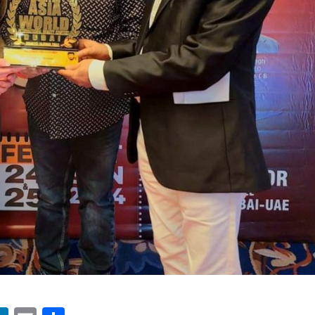
ें महाधमाका, ‘सिर्फ आपके’ की शूटिंग लखनऊ और भोपाल में हुई पूरी”