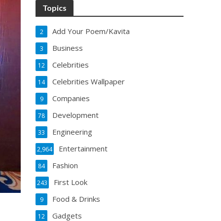
Topics
Add Your Poem/Kavita
2
Business
3
Celebrities
12
Celebrities Wallpaper
14
Companies
9
Development
78
Engineering
33
Entertainment
2,964
Fashion
84
First Look
243
Food & Drinks
9
Gadgets
12