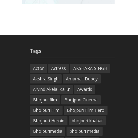
Tags
Actor
Actress
AKSHARA SINGH
Akshra Singh
Amarpali Dubey
Arvind Akela 'Kallu'
Awards
Bhojpui film
Bhojpuri Cinema
Bhojpuri Film
Bhojpuri Film Hero
Bhojpuri Heroin
bhojpuri khabar
Bhojpurimedia
bhojpuri media