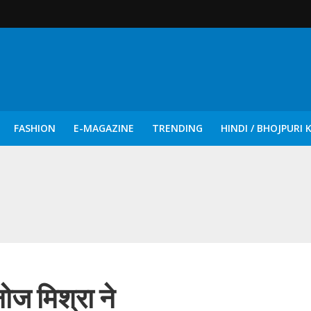
FASHION
E-MAGAZINE
TRENDING
HINDI / BHOJPURI 
दिन नुक्कड़ एवं रंगमंचीय नाटकों ने दिया सामाजिक सरोकारों का सशक्त संदेश
ोज मिश्रा ने