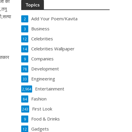
 जो की
Topics
,तनु
ी,सत्या
Add Your Poem/Kavita
2
Business
3
Celebrities
12
Celebrities Wallpaper
14
गीतकार
Companies
9
Development
78
Engineering
33
Entertainment
2,964
Fashion
84
First Look
243
Food & Drinks
9
Gadgets
12