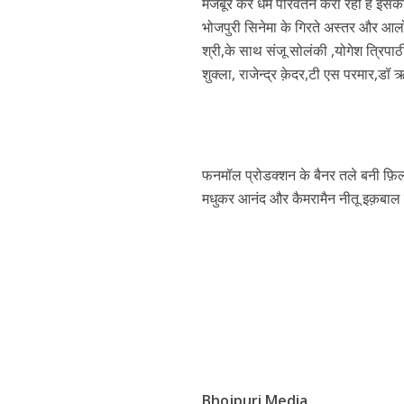
मजबूर कर धर्म परिवर्तन करा रही है इसको
भोजपुरी सिनेमा के गिरते अस्तर और आलोच
श्री,के साथ संजू सोलंकी ,योगेश त्रिपाठ
शुक्ला, राजेन्द्र क़ेदर,टी एस परमार,डॉ 
फनमॉल प्रोडक्शन के बैनर तले बनी फ़िल्म
पवन सिंह का बॉलीवुड म
मधुकर आनंद और कैमरामैन नीतू इक़बाल सिंह
Bhojpuri Media