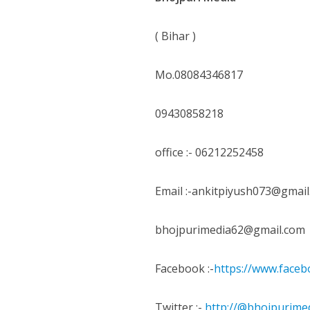
नेहा म्यूजिक वर्ल्ड पर
( Bihar )
Mo.08084346817
09430858218
office :- 06212252458
साजिद नाडियाडवाला के 
Email :-ankitpiyush073@gmail
bhojpurimedia62@gmail.com
Facebook :-
https://www.face
Twitter :-
http://@bhojpurime