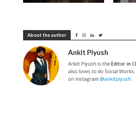
About the author
अरविंद अकेला कल्लू के 
Ankit Piyush
Ankit Piyush is the
Editor in C
also loves to do Social Works
on instagram
@ankitpiyush
.