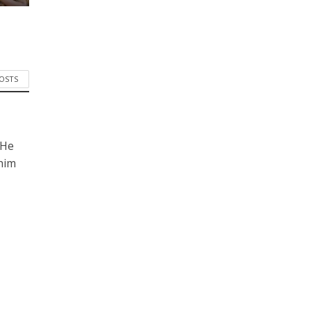
POSTS
 He
him