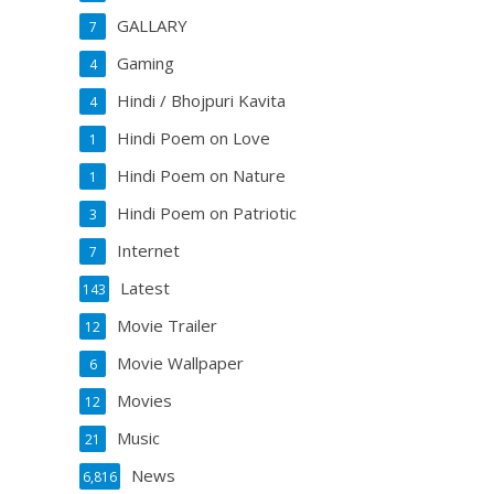
GALLARY
7
Gaming
4
Hindi / Bhojpuri Kavita
4
Hindi Poem on Love
1
Hindi Poem on Nature
1
Hindi Poem on Patriotic
3
Internet
7
Latest
143
Movie Trailer
12
Movie Wallpaper
6
Movies
12
Music
21
News
6,816