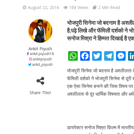
August 22, 2016
168 Views
2 Min Read
भोजपुरी सिनेमा जो बदनाम है अश्ल
है,पढ़े लिखे और फॅमिली दर्शको ने भोज
सनोज मिश्रा ने हिम्मत दिखाई है 
शिवानी सिंह का नया बोल
Ankit Piyush
W
F
T
T
ankit.piyush18
ankitpiyush
h
ac
w
el
e
ankit_piyush
भोजपुरी सिनेमा जो बदनाम है अश्लीलता 
at
e
itt
e
s
फॅमिली दर्शको ने भोजपुरी सिनेमा से दूरी 
s
b
er
gr
e
एक ऐसा सिनेमा बनाने की जिस विषय पर फ़ि
A
o
a
n
Share This!
अश्लीलता से दूर धार्मिक विषमता और धर्म 
p
o
m
g
p
k
e
वर्ल्डवाइड रिकॉर्ड्स भ
डायरेक्टर सनोज मिश्रा फ़िल्म में भारती