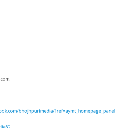
 रिलीज हुआ भोजपुरी गीत जिंदगी जियल छोड़ देहब, दर्शकों का मिल रहा भरपूर प्यार
साथ 25 वर्षों का सफर, अब ‘ओम गोल्डन फ्यूचर मूवीज़’ के साथ नई पारी शुरू करेंगे प्रेमचंद्र झा
.com.
book.com/bhojhpurimedia/?ref=aymt_homepage_panel
dia62