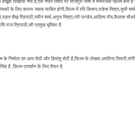
 बखूबी दिखाया गया है,ऐसे गंभीर विषय पर भोजपुरी भाषा में मनोरंजक फ़िल्म बनी है
कों के लिए करारा जवाब साबित होगी,फ़िल्म में रवि किशन,राकेश मिश्रा,शुभी शर्मा
ी,राहत शैख़ त्रिपाठी,नवीन शर्मा,अनुज मिश्रा,परी पाण्डेय,आदित्य रॉय,कैलाश चौधर
ऋषि राज त्रिपाठी,की प्रमुख भूमिका है
 के निर्माता एम आय सेठी और हिमांशु सेठी है,फ़िल्म के लेखक,अरविन्द तिवारी,सं
ें महाधमाका, ‘सिर्फ आपके’ की शूटिंग लखनऊ और भोपाल में हुई पूरी”
 है ,फ़िल्म प्रदर्शन के लिए तैयार है.