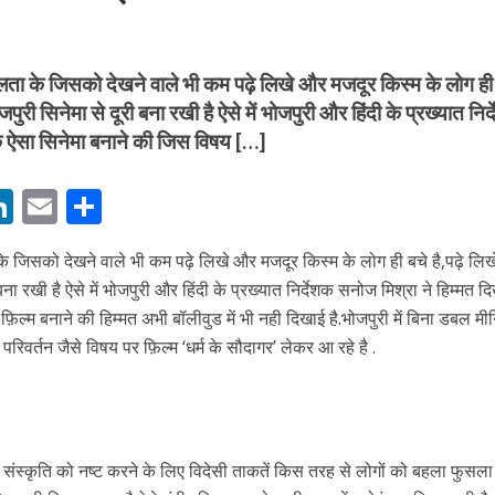
ीलता के जिसको देखने वाले भी कम पढ़े लिखे और मजदूर किस्म के लोग ही
पुरी सिनेमा से दूरी बना रखी है ऐसे में भोजपुरी और हिंदी के प्रख्यात निर
एक ऐसा सिनेमा बनाने की जिस विषय […]
बम गीत तोहरे के मांगिला जानु हुआ रिलीज, दर्शकों का मिल रहा भरपूर प्यार
M
Li
E
S
n
m
h
के जिसको देखने वाले भी कम पढ़े लिखे और मजदूर किस्म के लोग ही बचे है,पढ़े लि
s
k
ai
ar
बना रखी है ऐसे में भोजपुरी और हिंदी के प्रख्यात निर्देशक सनोज मिश्रा ने हिम्मत दि
e
l
e
ल्म बनाने की हिम्मत अभी बॉलीवुड में भी नही दिखाई है.भोजपुरी में बिना डबल मी
dI
परिवर्तन जैसे विषय पर फ़िल्म ‘धर्म के सौदागर’ लेकर आ रहे है .
n
r
ोजपुरी का नया धमाकेदार गाना जल्द, दुबई की खूबसूरत लोकेशन्स पर हो रही है शूटिंग
य संस्कृति को नष्ट करने के लिए विदेसी ताकतें किस तरह से लोगों को बहला फुसल