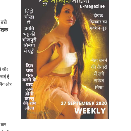
 बचे
्देशक
खे और
खाई है
निंग और
ा कर